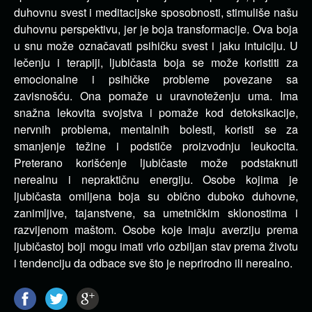
duhovnu svest i meditacijske sposobnosti, stimuliše našu
duhovnu perspektivu, jer je boja transformacije. Ova boja
u snu može označavati psihičku svest i jaku intuiciju. U
lečenju i terapiji, ljubičasta boja se može koristiti za
emocionalne i psihičke probleme povezane sa
zavisnošću. Ona pomaže u uravnoteženju uma. Ima
snažna lekovita svojstva i pomaže kod detoksikacije,
nervnih problema, mentalnih bolesti, koristi se za
smanjenje težine i podstiče proizvodnju leukocita.
Preterano korišćenje ljubičaste može podstaknuti
nerealnu i nepraktičnu energiju. Osobe kojima je
ljubičasta omiljena boja su obično duboko duhovne,
zanimljive, tajanstvene, sa umetničkim sklonostima i
razvijenom maštom. Osobe koje imaju averziju prema
ljubičastoj boji mogu imati vrlo ozbiljan stav prema životu
i tendenciju da odbace sve što je neprirodno ili nerealno.