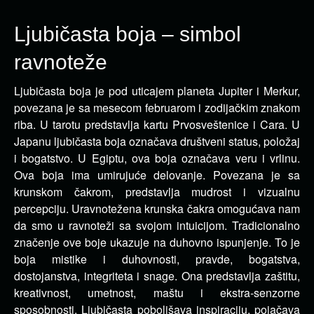
Ljubičasta boja – simbol
ravnoteže
Ljubičasta boja je pod uticajem planeta Jupiter i Merkur,
povezana je sa mesecom februarom i zodijačkim znakom
riba. U tarotu predstavlja kartu Prvosveštenice i Cara. U
Japanu ljubičasta boja označava društveni status, položaj
i bogatstvo. U Egiptu, ova boja označava veru i vrlinu.
Ova boja ima umirujuće delovanje. Povezana je sa
krunskom čakrom, predstavlja mudrost i vizualnu
percepciju. Uravnotežena krunska čakra omogućava nam
da smo u ravnoteži sa svojom intuicijom. Tradicionalno
značenje ove boje ukazuje na duhovno ispunjenje. To je
boja mistike i duhovnosti, pravde, bogatstva,
dostojanstva, integriteta i snage. Ona predstavlja zaštitu,
kreativnost, umetnost, maštu i ekstra-senzorne
sposobnosti. Ljubičasta poboljšava inspiraciju, pojačava