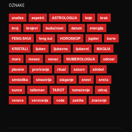
OZNAKE
analiza
aspekti
ASTROLOGIJA
boje
brak
broj
brojevi
budućnost
datum
energija
FENG SHUI
feng šui
HOROSKOP
jupiter
karte
KRISTALI
ljubav
ljubavna
ljubavni
MAGIJA
mars
mesec
novac
NUMEROLOGIJA
odnosi
planete
proricanje
ritual
saturn
simbol
simbolika
sinastrija
slaganje
snovi
sreća
sunce
talisman
TAROT
tumačenje
uticaj
venera
verovanja
voda
zaštita
značenje