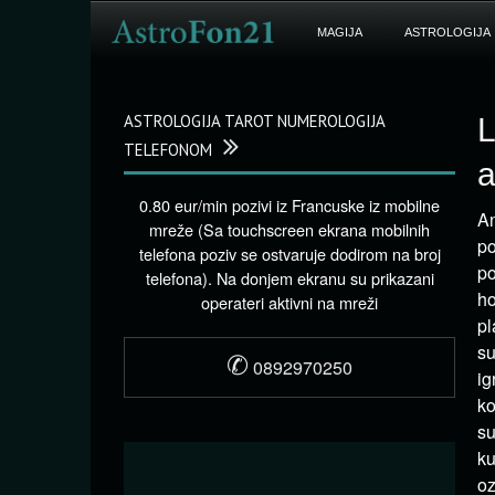
MAGIJA
ASTROLOGIJA
ASTROLOGIJA TAROT NUMEROLOGIJA
L
TELEFONOM
a
0.80 eur/min pozivi iz Francuske iz mobilne
An
mreže (Sa touchscreen ekrana mobilnih
po
telefona poziv se ostvaruje dodirom na broj
po
telefona). Na donjem ekranu su prikazani
ho
operateri aktivni na mreži
pl
su
✆
0892970250
ig
ko
su
ku
oz