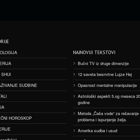
RIJE
OLOGIJA
NAJNOVIJI TEKSTOVI
ERIJA
Bučni TV iz druge dimenzije
 SHUI
12 saveta besmrtne Lujze Hej
AŽIVANJE SUDBINE
Opasnost mentalne manipulacije
TALI
Astrološki aspekti 5.og meseca 2
godine
JA
Metoda „Čaša vode“ za rešavanje
ČNI HOROSKOP
problema i ispunjenje želja.
ERIJE
Amerika sudba i usud
assifié(e)