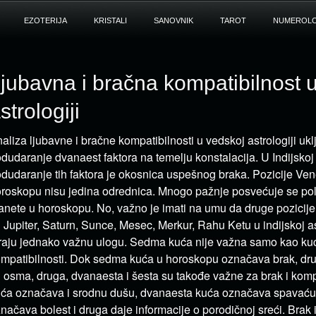
EZOTERIJA
KRISTALI
SANOVNIK
TAROT
NUMEROLO
jubavna i bračna kompatibilnost 
strologiji
aliza ljubavne i bračne kompatibilnosti u vedskoj astrologiji ukl
dudaranje dvanaest faktora na temelju konstalacija. U Indijskoj 
dudaranje tih faktora je okosnica uspešnog braka. Pozicije Ven
roskopu nisu jedina odrednica. Mnogo pažnje posvećuje se pol
anete u horoskopu. No, važno je imati na umu da druge pozicije
 Jupiter, Saturn, Sunce, Mesec, Merkur, Rahu Ketu u indijskoj as
raju jednako važnu ulogu. Sedma kuća nije važna samo kao kuć
mpatibilnosti. Dok sedma kuća u horoskopu označava brak, dru
 osma, druga, dvanaesta i šesta su takođe važne za brak i kom
ća označava i srodnu dušu, dvanaesta kuća označava spavaću
načava bolest i druga daje informacije o porodičnoj sreći. Brak 