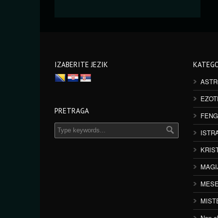
IZABERITE JEZIK
KATEGO
ASTR
EZOT
PRETRAGA
FENG
ISTR
KRIS
MAGI
MESE
MIST
Non cl