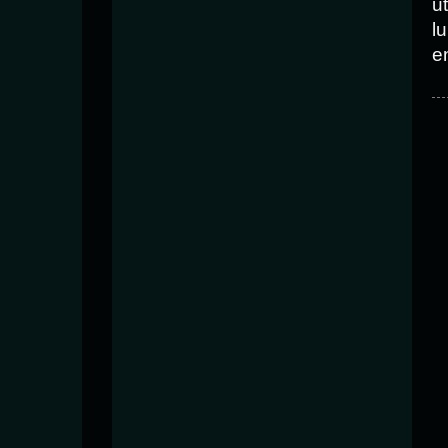
ut
l
e