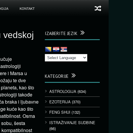
GIJA
KONTAKT
u vedskoj
IZABERITE JEZIK
jučuje
astrologiji
ere i Marsa u
KATEGORIJE
ožaju te dve
 planeta, kao što
ASTROLOGIJA
(634)
trologiji takođe
a braka i ljubavne
EZOTERIJA
(370)
ge kuće kao što
FENG SHUI
(132)
patibilnost. Osma
 sobu, šesta
ISTRAŽIVANJE SUDBINE
(66)
i kompatibilnost