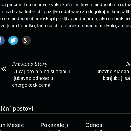
eba proceniti na osnovu svake kuće i njihovih međusobnih učina
tuma braka treba biti pažljivo odabrano za dugotrajnu kompatibi
o se međusobni horoskopi pažljivo podudaraju, ako se brak ne
voljnom trenutku, tada će biti prepreka u bračnom životu, a sreća 
Previous Story
N
Uticaj broja 5 na sudbinu i
Ljubavno slaganj
ljubavne odnose u
konjukciji s
energokockicama
lični postovi
un Mesec i
Pokazatelji
Odnosi