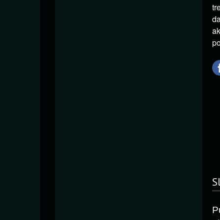
tr
da
ak
po
S
P