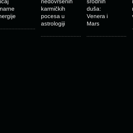
icaj
nedovršenih
srodnih
unarne
karmičkih
duša:
nergije
pocesa u
Venera i
astrologiji
Mars