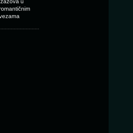
izazova u
romantičnim
vezama