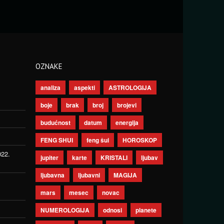
OZNAKE
analiza
aspekti
ASTROLOGIJA
boje
brak
broj
brojevi
budućnost
datum
energija
FENG SHUI
feng šui
HOROSKOP
022.
jupiter
karte
KRISTALI
ljubav
ljubavna
ljubavni
MAGIJA
mars
mesec
novac
NUMEROLOGIJA
odnosi
planete