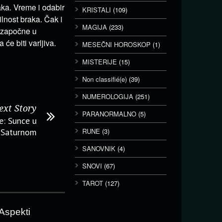
ka. Vreme i odabir
KRISTALI
(109)
lnost braka. Čak i
MAGIJA
(233)
 započne u
će biti varljiva.
MESEČNI HOROSKOP
(1)
MISTERIJE
(15)
Non classifié(e)
(39)
NUMEROLOGIJA
(251)
ext Story
PARANORMALNO
(5)
e: Sunce u
a Saturnom
RUNE
(3)
SANOVNIK
(4)
SNOVI
(67)
TAROT
(127)
Aspekti