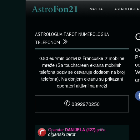
MAGIJA
ASTROLOGIJA
ASTROLOGIJA TAROT NUMEROLOGIJA
G
TELEFONOM
Ov
Pr
0.80 eur/min pozivi iz Francuske iz mobilne
od
mreže (Sa touchscreen ekrana mobilnih
telefona poziv se ostvaruje dodirom na broj
Ve
telefona). Na donjem ekranu su prikazani
am
operateri aktivni na mreži
✆
0892970250