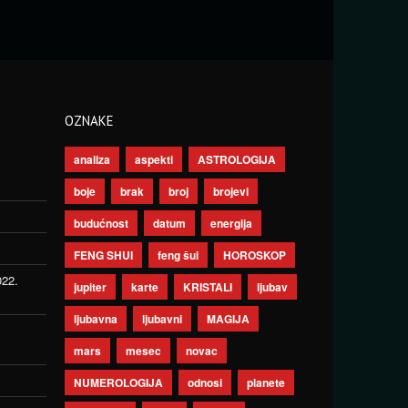
OZNAKE
analiza
aspekti
ASTROLOGIJA
boje
brak
broj
brojevi
budućnost
datum
energija
FENG SHUI
feng šui
HOROSKOP
022.
jupiter
karte
KRISTALI
ljubav
ljubavna
ljubavni
MAGIJA
mars
mesec
novac
NUMEROLOGIJA
odnosi
planete