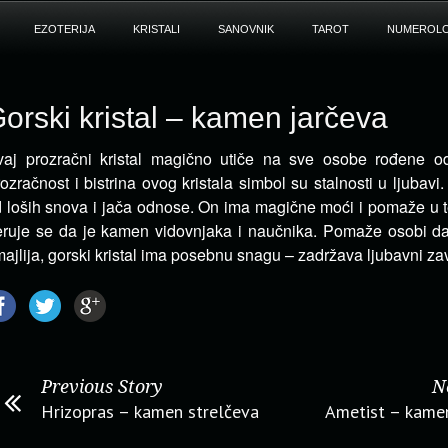
EZOTERIJA
KRISTALI
SANOVNIK
TAROT
NUMEROLO
orski kristal – kamen jarčeva
aj prozračni kristal magično utiče na sve osobe rođene o
ozračnost i bistrina ovog kristala simbol su stalnosti u ljubavi.
 loših snova i jača odnose. On ima magične moći i pomaže u t
ruje se da je kamen vidovnjaka i naučnika. Pomaže osobi da 
ajlija, gorski kristal ima posebnu snagu – zadržava ljubavni zav
Previous Story
N
Hrizopras – kamen strelčeva
Ametist – kame