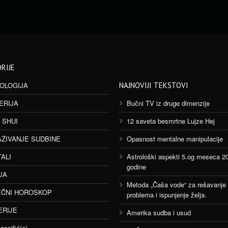
RIJE
OLOGIJA
NAJNOVIJI TEKSTOVI
ERIJA
Bučni TV iz druge dimenzije
 SHUI
12 saveta besmrtne Lujze Hej
AŽIVANJE SUDBINE
Opasnost mentalne manipulacije
TALI
Astrološki aspekti 5.og meseca 2
godine
JA
Metoda „Čaša vode“ za rešavanje
ČNI HOROSKOP
problema i ispunjenje želja.
ERIJE
Amerika sudba i usud
assifié(e)