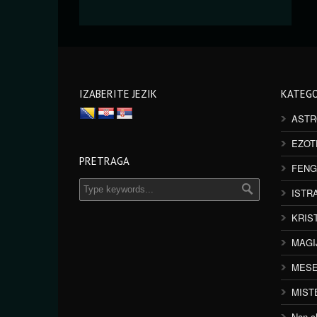
IZABERITE JEZIK
KATEGO
ASTR
EZOT
PRETRAGA
FENG
ISTR
KRIS
MAGI
MESE
MIST
Non cl