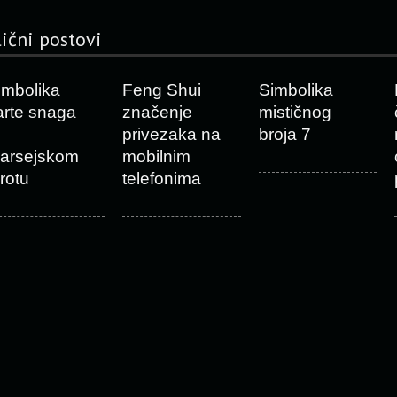
lični postovi
imbolika
Feng Shui
Simbolika
arte snaga
značenje
mističnog
privezaka na
broja 7
arsejskom
mobilnim
arotu
telefonima