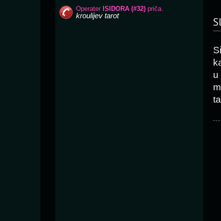
S
S
k
u
m
t