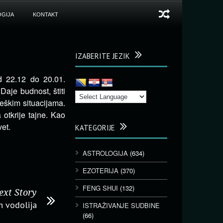
GIJA
KONTAKT
IZABERITE JEZIK
d 22.12 do 20.01.
Daje budnost, štiti
eškim situacijama.
otkrije tajne. Kao
et.
KATEGORIJE
ASTROLOGIJA
(634)
EZOTERIJA
(370)
FENG SHUI
(132)
ext Story
n vodolija
ISTRAŽIVANJE SUDBINE
(66)