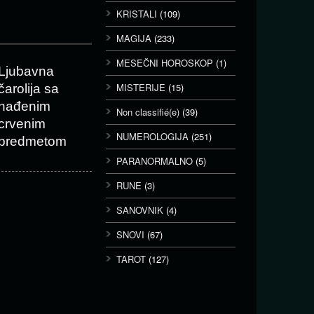
KRISTALI
(109)
MAGIJA
(233)
MESEČNI HOROSKOP
(1)
Ljubavna
MISTERIJE
(15)
čarolija sa
nađenim
Non classifié(e)
(39)
crvenim
NUMEROLOGIJA
(251)
predmetom
PARANORMALNO
(5)
RUNE
(3)
SANOVNIK
(4)
SNOVI
(67)
TAROT
(127)