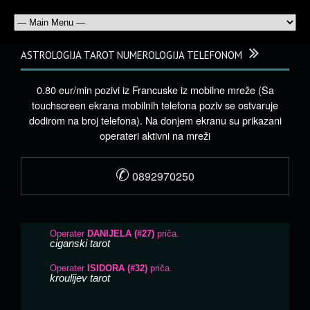
ASTROLOGIJA TAROT NUMEROLOGIJA TELEFONOM
0.80 eur/min pozivi iz Francuske iz mobilne mreže (Sa
touchscreen ekrana mobilnih telefona poziv se ostvaruje
dodirom na broj telefona). Na donjem ekranu su prikazani
operateri aktivni na mreži
✆
0892970250