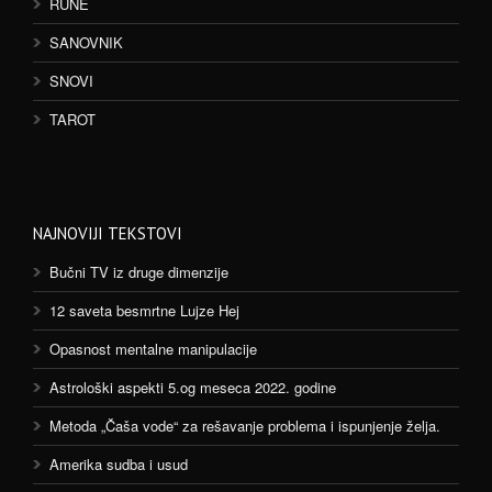
RUNE
SANOVNIK
SNOVI
TAROT
NAJNOVIJI TEKSTOVI
Bučni TV iz druge dimenzije
12 saveta besmrtne Lujze Hej
Opasnost mentalne manipulacije
Astrološki aspekti 5.og meseca 2022. godine
Metoda „Čaša vode“ za rešavanje problema i ispunjenje želja.
Amerika sudba i usud