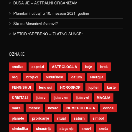
DUŠA JE – ASTRALNI ORGANIZAM
Planetarni uticaji u 10. mesecu 2021. godine
Šta su Mesečevi čvorovi?
METOD “SREBRNO – ZLATNO SUNCE”
OZNAKE
analiza
aspekti
ASTROLOGIJA
boje
brak
broj
brojevi
budućnost
datum
energija
FENG SHUI
feng šui
HOROSKOP
jupiter
karte
KRISTALI
ljubav
ljubavna
ljubavni
MAGIJA
mars
mesec
novac
NUMEROLOGIJA
odnosi
planete
proricanje
ritual
saturn
simbol
simbolika
sinastrija
slaganje
snovi
sreća