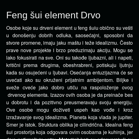
Feng šui element Drvo
Osobe koje su drveni element u feng šuiu obično su vešti
u donošenju dobrih odluka, saosećajni, sposobni da
stvore promene, imaju jaku maštu i teže idealizmu.
Često
prave nove projekte i brzo preduzimaju akciju. Mogu se
lako fokusirati na sve. Oni su takođe ljubazni, ali i napeti,
kritični prema drugima, obeshrabreni, potiskuju ljutnju
kada su osujećeni u ljubavi. Osećanja entuzijazma će se
uvećati ako su okruženi prijatnim ambijentom. Biljke i
sveže cveće jako dobro utiču na raspoloženje ovog
drvenog elementa. Izazov ovih osoba je da preinače bes
u dobrotu i da pozitivno preusmeravaju svoju energiju.
Ove osobe mogu doživeti uspeh kao vođe i kroz
izražavanje svog idealizma. Planeta koja vlada je jupiter.
Smer je istok. Struktura oblika je cilindrična. Idealna feng
šui prostorija koja odgovara ovim osobama je kuhinja, jer