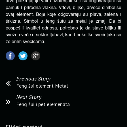
drvo potkrepljuje vatru. Materijali koji su odgovarajući su
pamuk i prirodna vlakna. Vrtovi, biljke, drveće simbolišu
ovaj element. Boje koje odgovaraju su plava, zelena i
tirkizna. Simbol u feng šuiu za metal je zmaj. Da bi
pospešili kvalitet odnosa, potrebno je da stave biljku ili
sveže cveće u sektor ljubavi, kao i nekoliko svećnjaka sa
zelenim svećicama.
Previous Story
Feng šui element Metal
Next Story
Feng šui i pet elemenata