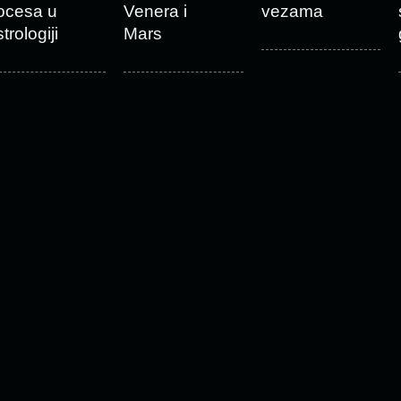
ocesa u
Venera i
vezama
trologiji
Mars