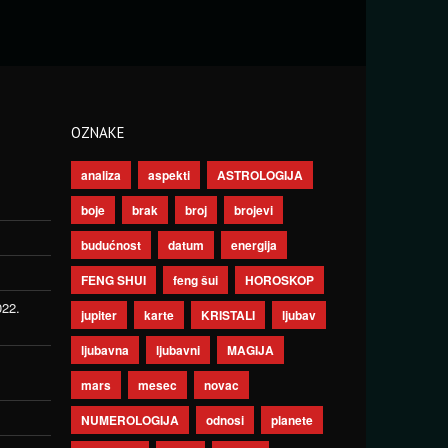
OZNAKE
analiza
aspekti
ASTROLOGIJA
boje
brak
broj
brojevi
budućnost
datum
energija
FENG SHUI
feng šui
HOROSKOP
022.
jupiter
karte
KRISTALI
ljubav
ljubavna
ljubavni
MAGIJA
mars
mesec
novac
NUMEROLOGIJA
odnosi
planete