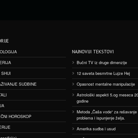
RIJE
OLOGIJA
NAJNOVIJI TEKSTOVI
ERIJA
Bučni TV iz druge dimenzije
 SHUI
12 saveta besmrtne Lujze Hej
AŽIVANJE SUDBINE
Opasnost mentalne manipulacije
TALI
Astrološki aspekti 5.og meseca 2
godine
JA
Metoda „Čaša vode“ za rešavanje
ČNI HOROSKOP
problema i ispunjenje želja.
ERIJE
Amerika sudba i usud
assifié(e)