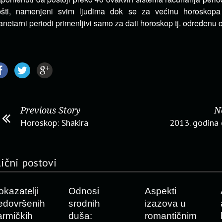
šti, namenjeni svim ljudima dok se za većinu horoskopa k
anetarni periodi primenljivi samo za dati horoskop tj. određenu 
Previous Story
N
Horoskop: Shakira
2013. godina 
lični postovi
okazatelji
Odnosi
Aspekti
edovršenih
srodnih
izazova u
armičkih
duša:
romantičnim