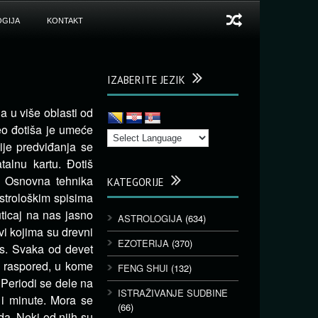
GIJA
KONTAKT
IZABERITE JEZIK
a u više oblasti od
eo đotiša je umeće
je predviđanja se
alnu kartu. Đotiš
u. Osnovna tehnika
KATEGORIJE
astrološkim spisima
ticaj na nas jasno
ASTROLOGIJA
(634)
vi kojima su drevni
EZOTERIJA
(370)
tus. Svaka od devet
n raspored, u kome
FENG SHUI
(132)
 Periodi se dele na
ISTRAŽIVANJE SUDBINE
 i minute. Mora se
(66)
a. Neki od njih su