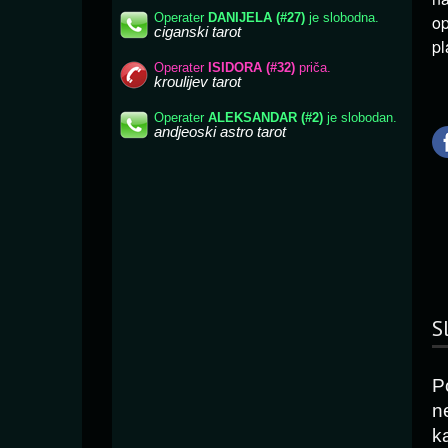
op
pl
S
P
n
k