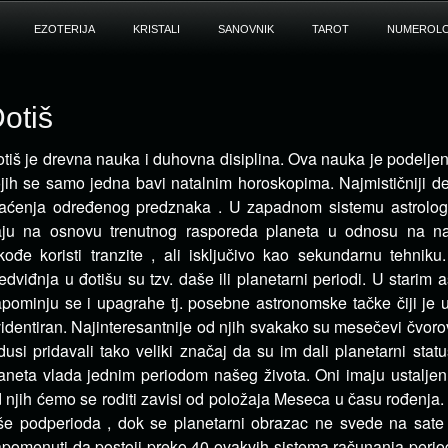
EZOTERIJA
KRISTALI
SANOVNIK
TAROT
NUMEROLO
otiš
tiš je drevna nauka i duhovna disiplina. Ova nauka je podeljen
jih se samo jedna bavi natalnim
horoskopima. Najmističniji d
aćenja određenog predznaka . U zapadnom sistemu astrologi
ju na osnovu trenutnog rasporeda planeta u odnosu na nat
kođe koristi tranzite , ali isključivo kao sekundarnu tehnik
edviđnja u đotišu su tzv. daše ili planetarni periodi. U starim 
pominju se i upagrahe tj. posebne astronomske tačke čiji je u
identiran. Najinteresantnije od njih svakako su mesečevi čvoro
dusi pridavali tako veliki značaj da su im dali planetarni sta
aneta vlada jednim periodom našeg života. Oni imaju ustalje
 njih ćemo se roditi zavisi od položaja Meseca u času rođenja.
še podperioda , dok se planetarni obrazac ne svede na sate
pomenuti da postoji preko 40 ovakvih sistema računanja period