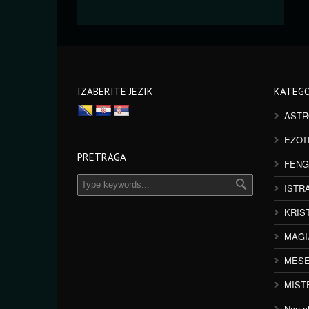
IZABERITE JEZIK
KATEGO
ASTR
EZOT
PRETRAGA
FENG
ISTR
KRIS
MAGI
MESE
MIST
Non cl