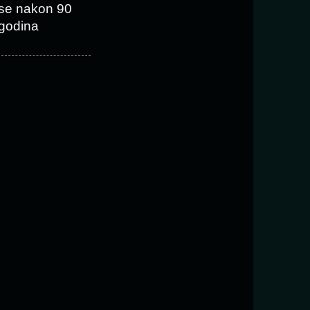
se nakon 90
godina