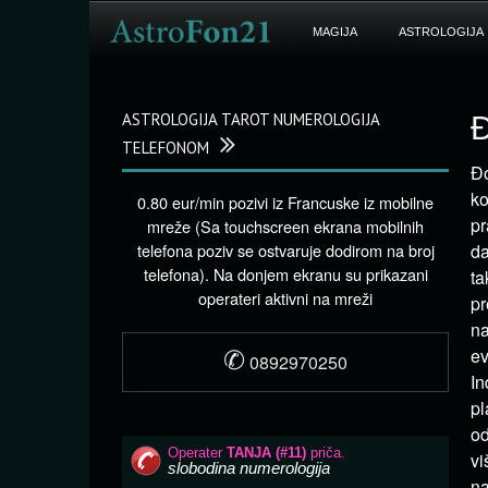
MAGIJA
ASTROLOGIJA
ASTROLOGIJA TAROT NUMEROLOGIJA
Đ
TELEFONOM
Đo
ko
0.80 eur/min pozivi iz Francuske iz mobilne
pr
mreže (Sa touchscreen ekrana mobilnih
telefona poziv se ostvaruje dodirom na broj
da
telefona). Na donjem ekranu su prikazani
ta
operateri aktivni na mreži
pr
na
✆
ev
0892970250
In
pl
od
vi
na