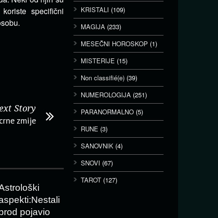
KRISTALI
(109)
oriste specifični
osobu.
MAGIJA
(233)
MESEČNI HOROSKOP
(1)
MISTERIJE
(15)
Non classifié(e)
(39)
NUMEROLOGIJA
(251)
ext Story
PARANORMALNO
(5)
crne zmije
RUNE
(3)
SANOVNIK
(4)
SNOVI
(67)
TAROT
(127)
Astrološki
aspekti:Nestali
brod pojavio