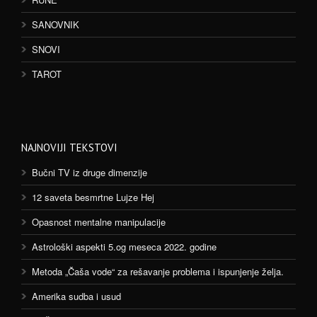
SANOVNIK
SNOVI
TAROT
NAJNOVIJI TEKSTOVI
Bučni TV iz druge dimenzije
12 saveta besmrtne Lujze Hej
Opasnost mentalne manipulacije
Astrološki aspekti 5.og meseca 2022. godine
Metoda „Čaša vode“ za rešavanje problema i ispunjenje želja.
Amerika sudba i usud