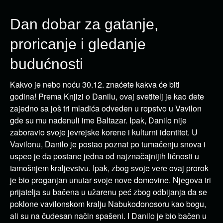
Dan dobar za gatanje,
proricanje i gledanje
budućnosti
Kakvo je nebo noću 30.12. znaćete kakva će biti
godina! Prema Knjizi o Danilu, ovaj svetitelj je kao dete
zajedno sa još tri mladića odveden u ropstvo u Vavilon
gde su mu nadenuli ime Baltazar. Ipak, Danilo nije
zaboravio svoje jevrejske korene i kulturni identitet. U
Vavilonu, Danilo je postao poznat po tumačenju snova i
uspeo je da postane jedna od najznačajnijih ličnosti u
tamošnjem kraljevstvu. Ipak, zbog svoje vere ovaj prorok
je bio proganjan unutar svoje nove domovine. Njegova tri
prijatelja su bačena u užarenu peć zbog odbijanja da se
poklone vavilonskom kralju Nabukodonosoru kao bogu,
ali su na čudesan način spašeni. I Danilo je bio bačen u