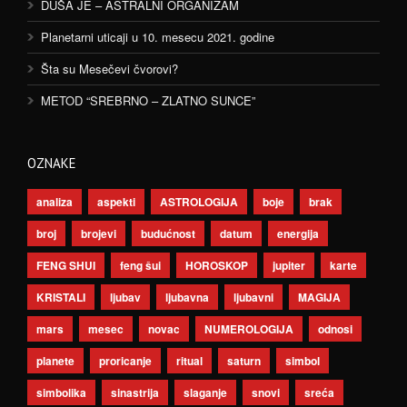
DUŠA JE – ASTRALNI ORGANIZAM
Planetarni uticaji u 10. mesecu 2021. godine
Šta su Mesečevi čvorovi?
METOD “SREBRNO – ZLATNO SUNCE”
OZNAKE
analiza
aspekti
ASTROLOGIJA
boje
brak
broj
brojevi
budućnost
datum
energija
FENG SHUI
feng šui
HOROSKOP
jupiter
karte
KRISTALI
ljubav
ljubavna
ljubavni
MAGIJA
mars
mesec
novac
NUMEROLOGIJA
odnosi
planete
proricanje
ritual
saturn
simbol
simbolika
sinastrija
slaganje
snovi
sreća