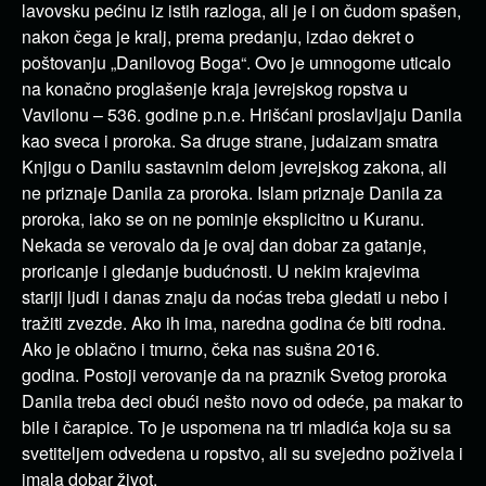
lavovsku pećinu iz istih razloga, ali je i on čudom spašen,
nakon čega je kralj, prema predanju, izdao dekret o
poštovanju „Danilovog Boga“. Ovo je umnogome uticalo
na konačno proglašenje kraja jevrejskog ropstva u
Vavilonu – 536. godine p.n.e. Hrišćani proslavljaju Danila
kao sveca i proroka. Sa druge strane, judaizam smatra
Knjigu o Danilu sastavnim delom jevrejskog zakona, ali
ne priznaje Danila za proroka. Islam priznaje Danila za
proroka, iako se on ne pominje eksplicitno u Kuranu.
Nekada se verovalo da je ovaj dan dobar za gatanje,
proricanje i gledanje budućnosti. U nekim krajevima
stariji ljudi i danas znaju da noćas treba gledati u nebo i
tražiti zvezde. Ako ih ima, naredna godina će biti rodna.
Ako je oblačno i tmurno, čeka nas sušna 2016.
godina. Postoji verovanje da na praznik Svetog proroka
Danila treba deci obući nešto novo od odeće, pa makar to
bile i čarapice. To je uspomena na tri mladića koja su sa
svetiteljem odvedena u ropstvo, ali su svejedno poživela i
imala dobar život.