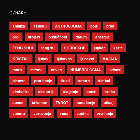
OZNAKE
analiza
aspekti
ASTROLOGIJA
boje
brak
broj
brojevi
budućnost
datum
energija
FENG SHUI
feng šui
HOROSKOP
jupiter
karte
KRISTALI
ljubav
ljubavna
ljubavni
MAGIJA
mars
mesec
novac
NUMEROLOGIJA
odnosi
planete
proricanje
ritual
saturn
simbol
simbolika
sinastrija
slaganje
snovi
sreća
sunce
talisman
TAROT
tumačenje
uticaj
venera
verovanja
voda
zaštita
značenje