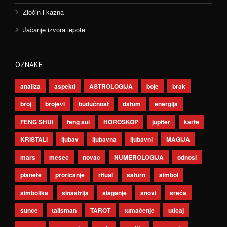
Zločin i kazna
Jačanje izvora lepote
OZNAKE
analiza
aspekti
ASTROLOGIJA
boje
brak
broj
brojevi
budućnost
datum
energija
FENG SHUI
feng šui
HOROSKOP
jupiter
karte
KRISTALI
ljubav
ljubavna
ljubavni
MAGIJA
mars
mesec
novac
NUMEROLOGIJA
odnosi
planete
proricanje
ritual
saturn
simbol
simbolika
sinastrija
slaganje
snovi
sreća
sunce
talisman
TAROT
tumačenje
uticaj