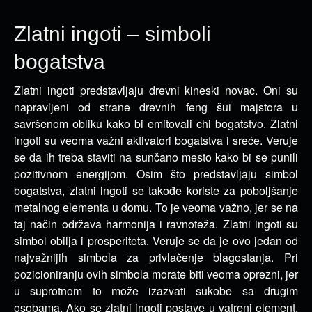
Zlatni ingoti – simboli
bogatstva
Zlatni ingoti predstavljaju drevni kineski novac. Oni su
napravljeni od strane drevnih feng šui majstora u
savršenom obliku kako bi emitovali chi bogatstvo.
Zlatni
ingoti su veoma važni aktivatori bogatstva i sreće. Veruje
se da ih treba staviti na sunčano mesto kako bi se punili
pozitivnom energijom. Osim što predstavljaju simbol
bogatstva, zlatni ingoti se takođe koriste za poboljšanje
metalnog elementa u domu. To je veoma važno, jer se na
taj način održava harmonija i ravnoteža. Zlatni ingoti su
simbol obilja i prosperiteta. Veruje se da je ovo jedan od
najvažnijih simbola za privlačenje blagostanja. Pri
pozicioniranju ovih simbola morate biti veoma oprezni, jer
u suprotnom to može izazvati sukobe sa drugim
osobama. Ako se zlatni ingoti postave u vatreni element,