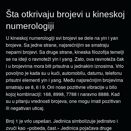
Šta otkrivaju brojevi u kineskoj
numerologiji
U kineskoj numerologiji svi brojevi se dele na yin i yan
brojeve. Sa jedne strane, najsrećnijim se smatraju
neparni brojevi. Sa druge strane, kineska filozofija temelji
se na ideji o ravnoteži yin i yang. Zato, ova ravnoteža čak
i u brojevima mora biti prisutna u jednakim iznosima. Vrlo
povoljno je kada su u kući, automobilu, datumu, telefonu
prisutni elementi yin i yang. Među najsrećnijim brojevima
smatraju se 8, 6 i 9. Oni nose pozitivne vibracije u bilo
kojoj kombinaciji: 168, 8998, 7788 i naravno 8888. Kad
su u pitanju vrednosti brojeva, one mogu imati pozitivan
ili negativan uticaj.
Broj 1 je vrlo uspešan. Jedinica simbolizuje jedinstvo i
zvuči kao «pobeda, čast.» Jedinica pojačava druge