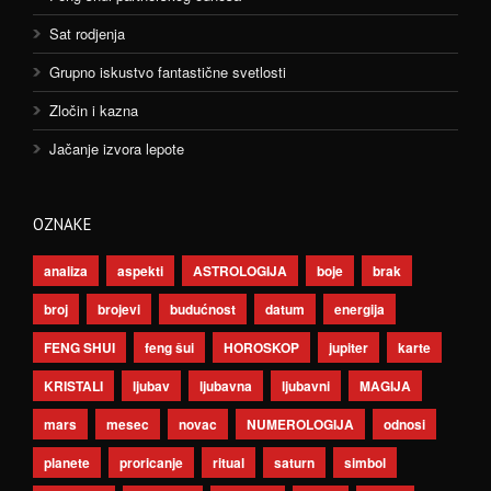
Sat rodjenja
Grupno iskustvo fantastične svetlosti
Zločin i kazna
Jačanje izvora lepote
OZNAKE
analiza
aspekti
ASTROLOGIJA
boje
brak
broj
brojevi
budućnost
datum
energija
FENG SHUI
feng šui
HOROSKOP
jupiter
karte
KRISTALI
ljubav
ljubavna
ljubavni
MAGIJA
mars
mesec
novac
NUMEROLOGIJA
odnosi
planete
proricanje
ritual
saturn
simbol