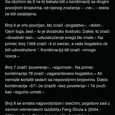
Sa obzirom da 5 ne bi trebala biti u kombinaciji sa drugim
povoljnim brojevima, od njenog značenja – «ne», – sreća
će biti oslabljena.
Broj 6 je vrlo povoljan, što znači «bogatstvo», «dobit».
Osim toga, šest – to je dvostruko trostruko. Dakle, to znači
«dvostruki rast», «udvostručenje svega što imate.» Na
primer, broj 1368 znači «ti si srećan, a vaše bogatstvo će
biti udvostručeno “. Kombinacija 68 znači «mnogo
novca.»
Broj 7 znači “poverenje», «sigurnost». Na primer,
kombinacija 78 znači «zagarantovano bogatstvo.» Ali
nemojte koristiti sedam sa nepovoljnim brojevima. Dakle,
kombinacija «57» će izraziti «bez poverenja» i 74 zvuči
kao «sigurno umreti.»
Broj 8 se smatra najpovoljnijom i srećnim, pogotovo sad u
osmom vremenskom razdoblju Feng Shuia-a (2004.-