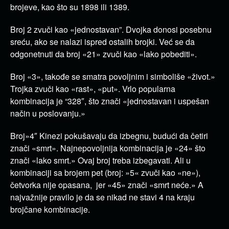
brojeve, kao što su 1898 ili 1389.
Broj 2 zvuči kao «jednostavan”. Dvojka donosi posebnu
sreću, ako se nalazi ispred ostalih brojki. Već se da
odgonetnuti da broj «21» zvuči kao «lako pobediti».
Broj «3», takođe se smatra povoljnim i simboliše «život.»
Trojka zvuči kao «rast», «put». Vrlo popularna
kombinacija je “328″, što znači «jednostavan i uspešan
način u poslovanju.»
Broj»4″ Kinezi pokušavaju da izbegnu, budući da četiri
znači «smrt». Najnepovoljnija kombinacija je «24» što
znači «lako smrt.» Ovaj broj treba izbegavati. Ali u
kombinaciji sa brojem pet (broj: »5« zvuči kao «ne»),
četvorka nije opasana, jer «45» znači «smrt neće.» A
najvažnije pravilo je da se nikad ne stavi 4 na kraju
brojčane kombinacije.