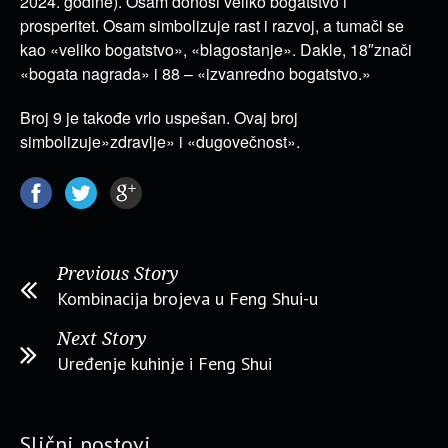
2024. godine). Osam donosi veliko bogatstvo i
prosperitet. Osam simbolizuje rast i razvoj, a tumači se
kao «veliko bogatstvo», «blagostanje». Dakle, 18″znači
«bogata nagrada» i 88 – «izvanredno bogatstvo.»
Broj 9 je takođe vrlo uspešan. Ovaj broj
simbolizuje»zdravlje» i «dugovečnost».
Previous Story
Kombinacija brojeva u Feng Shui-u
Next Story
Uređenje kuhinje i Feng Shui
Slični postovi