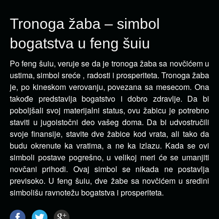
Tronoga žaba – simbol
bogatstva u feng šuiu
Po feng šuiu, veruje se da je tronoga žaba sa novčićem u
ustima, simbol sreće , radosti i prosperiteta. Tronoga žaba
je, po kineskom verovanju, povezana sa mesecom.
Ona
takođe predstavlja bogatstvo i dobro zdravlje. Da bi
poboljšali svoj materijalni status, ovu žabicu je potrebno
staviti u jugoistočni deo vašeg doma. Da bi udvostručili
svoje finansije, stavite dve žabice kod vrata, ali tako da
budu okrenute ka vratima, a ne ka izlazu. Kada se ovi
simboli postave pogrešno, u velikoj meri će se umanjiti
novčani prihodi. Ovaj simbol se nikada ne postavlja
previsoko. U feng šuiu, dve žabe sa novčićem u sredini
simbolišu ravnotežu bogatstva i prosperiteta.