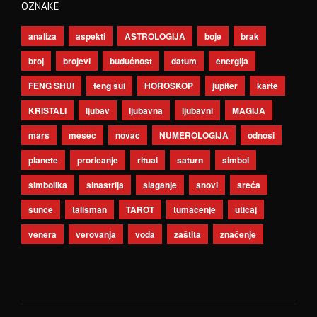
OZNAKE
analiza
aspekti
ASTROLOGIJA
boje
brak
broj
brojevi
budućnost
datum
energija
FENG SHUI
feng šui
HOROSKOP
jupiter
karte
KRISTALI
ljubav
ljubavna
ljubavni
MAGIJA
mars
mesec
novac
NUMEROLOGIJA
odnosi
planete
proricanje
ritual
saturn
simbol
simbolika
sinastrija
slaganje
snovi
sreća
sunce
talisman
TAROT
tumačenje
uticaj
venera
verovanja
voda
zaštita
značenje