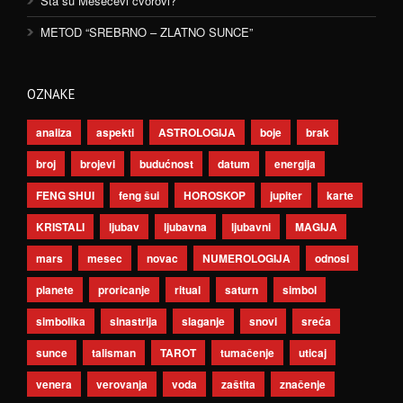
Šta su Mesečevi čvorovi?
METOD “SREBRNO – ZLATNO SUNCE”
OZNAKE
analiza
aspekti
ASTROLOGIJA
boje
brak
broj
brojevi
budućnost
datum
energija
FENG SHUI
feng šui
HOROSKOP
jupiter
karte
KRISTALI
ljubav
ljubavna
ljubavni
MAGIJA
mars
mesec
novac
NUMEROLOGIJA
odnosi
planete
proricanje
ritual
saturn
simbol
simbolika
sinastrija
slaganje
snovi
sreća
sunce
talisman
TAROT
tumačenje
uticaj
venera
verovanja
voda
zaštita
značenje