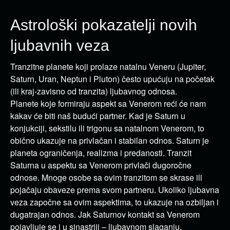
Astrološki pokazatelji novih
ljubavnih veza
Tranzitne planete koji prolaze ​​natalnu Veneru (Jupiter,
Saturn, Uran, Neptun i Pluton) često upućuju na početak
(ili kraj-zavisno od tranzita) ljubavnog odnosa.
Planete koje formiraju aspekt sa Venerom reći će nam
kakav će biti naš budući partner. Kad je Saturn u
konjukciji, sekstilu ili trigonu sa natalnom Venerom, to
obično ukazuje na privlačan i stabilan odnos. Saturn je
planeta ograničenja, realizma i predanosti. Tranzit
Saturna u aspektu sa Venerom privlači dugoročne
odnose. Mnoge osobe sa ovim tranzitom se skrase ili
pojačaju obaveze prema svom partneru. Ukoliko ljubavna
veza započne sa ovim aspektima, to ukazuje na ozbiljan i
dugatrajan odnos. Jak Saturnov kontakt sa Venerom
pojavljuje se i u sinastriji – ljubavnom slaganju.