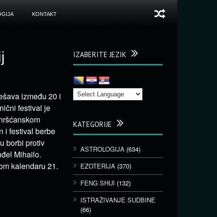
GIJA
KONTAKT
j
IZABERITE JEZIK
dešava između 20 i
čni festival je
u hršćanskom
KATEGORIJE
 i festival berbe
 borbi protiv
ASTROLOGIJA
(634)
nđel Mihailo.
kom kalendaru 21.
EZOTERIJA
(370)
FENG SHUI
(132)
ISTRAŽIVANJE SUDBINE
(66)