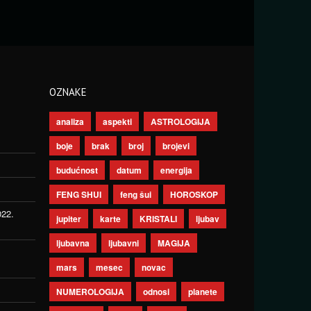
OZNAKE
analiza
aspekti
ASTROLOGIJA
boje
brak
broj
brojevi
budućnost
datum
energija
FENG SHUI
feng šui
HOROSKOP
022.
jupiter
karte
KRISTALI
ljubav
ljubavna
ljubavni
MAGIJA
mars
mesec
novac
NUMEROLOGIJA
odnosi
planete