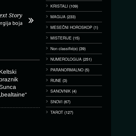
KRISTALI
(109)
ext Story
MAGIJA
(233)
rgija boja
MESEČNI HOROSKOP
(1)
MISTERIJE
(15)
Non classifié(e)
(39)
NUMEROLOGIJA
(251)
PARANORMALNO
(5)
Keltski
praznik
RUNE
(3)
Sunca
SANOVNIK
(4)
„bealtaine“
SNOVI
(67)
TAROT
(127)