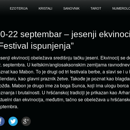
EZOTERIJA
KRISTALI
SANOVNIK
TAROT
NUMEROLO
0-22 septembar – jesenji ekvinoci
Festival ispunjenja”
senji ekvinocij obeležava središnju tačku jeseni. Ekvinocij se 
. septembra. U keltskim/anglosaksonskim zemljama ravnodnevni
znat kao Mabon. To je drugi od tri festivala berbe, a slavi se i 
lendaru, kao glavni praznik žetve. Takođe je poznat kao blagdan
ožđa. Mabon je drugo ime za boga Sunca, koji ima ulogu borca u
znanja i brutalnosti. U hršćanskoj tradiciji je prikazan kao Arha
tuelni dan ekvinocija, međutim, tačno se obeležava u hršćans
ptembra.