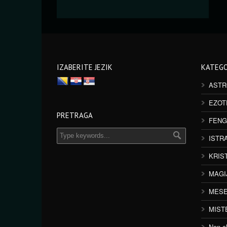
IZABERITE JEZIK
KATEGO
ASTR
EZOT
PRETRAGA
FENG
ISTR
KRIS
MAGI
MESE
MIST
Non cl