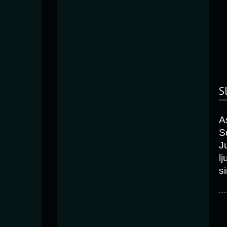
S
A
S
J
l
si