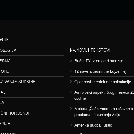
RIJE
OLOGIJA
NAJNOVIJI TEKSTOVI
ERIJA
Bučni TV iz druge dimenzije
 SHUI
12 saveta besmrtne Lujze Hej
AŽIVANJE SUDBINE
Opasnost mentalne manipulacije
TALI
Astrološki aspekti 5.og meseca 2
godine
JA
Metoda „Čaša vode“ za rešavanje
ČNI HOROSKOP
problema i ispunjenje želja.
ERIJE
Amerika sudba i usud
assifié(e)