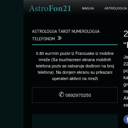
MAGIJA
ASTROLOGIJA
ASTROLOGIJA TAROT NUMEROLOGIJA
2
TELEFONOM
“
0.80 eur/min pozivi iz Francuske iz mobilne
Je
mreže (Sa touchscreen ekrana mobilnih
22
telefona poziv se ostvaruje dodirom na broj
po
telefona). Na donjem ekranu su prikazani
ka
operateri aktivni na mreži
gr
ne
✆
0892970250
Ak
se