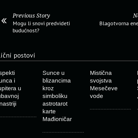
Previous Story
N
Mogu li snovi predvideti
Blagotvorna ene
budućnost?
lični postovi
spekti
Sunce u
Mistična
unca i
blizancima
svojstva
upitera u
kroz
Mesečeve
jubavnoj
simboliku
vode
nastriji
astrotarot
karte
Mađioničar