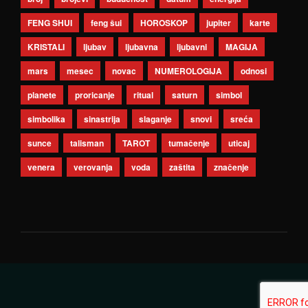
FENG SHUI
feng šui
HOROSKOP
jupiter
karte
KRISTALI
ljubav
ljubavna
ljubavni
MAGIJA
mars
mesec
novac
NUMEROLOGIJA
odnosi
planete
proricanje
ritual
saturn
simbol
simbolika
sinastrija
slaganje
snovi
sreća
sunce
talisman
TAROT
tumačenje
uticaj
venera
verovanja
voda
zaštita
značenje