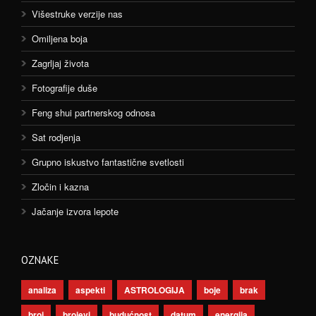
Višestruke verzije nas
Omiljena boja
Zagrljaj života
Fotografije duše
Feng shui partnerskog odnosa
Sat rodjenja
Grupno iskustvo fantastične svetlosti
Zločin i kazna
Jačanje izvora lepote
OZNAKE
analiza
aspekti
ASTROLOGIJA
boje
brak
broj
brojevi
budućnost
datum
energija