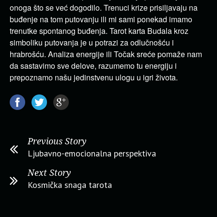
onoga što se već dogodilo. Trenuci krize prisiljavaju na
buđenje na tom putovanju ili mi sami ponekad imamo
trenutke spontanog buđenja. Tarot karta Budala kroz
simboliku putovanja je u potrazi za odlučnošću i
hrabrošću. Analiza energije ili Točak sreće pomaže nam
da sastavimo sve delove, razumemo tu energiju i
prepoznamo našu jedinstvenu ulogu u igri života.
Previous Story
Ljubavno-emocionalna perspektiva
Next Story
Kosmička snaga tarota