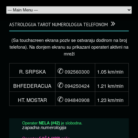
ASTROLOGIJA TAROT NUMEROLOGIJA TELEFONOM
(Sa touchscreen ekrana poziv se ostvaraju dodirom na broj
telefona). Na donjem ekranu su prikazani operateri aktivni na
mreži
✆
R. SRPSKA
092560300
1.05 km/min
✆
BHFEDERACIJA
094250424
1.21 km/min
✆
HT. MOSTAR
094840908
1.23 km/min