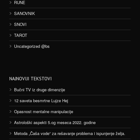
RUNE
SANOVNIK
SNOVI
TAROT
Uncategorized @bs
NAJNOVIJI TEKSTOVI
Bučni TV iz druge dimenzije
12 saveta besmrtne Lujze Hej
Opasnost mentalne manipulacije
Astrološki aspekti 5.og meseca 2022. godine
Metoda „Čaša vode“ za rešavanje problema i ispunjenje želja.