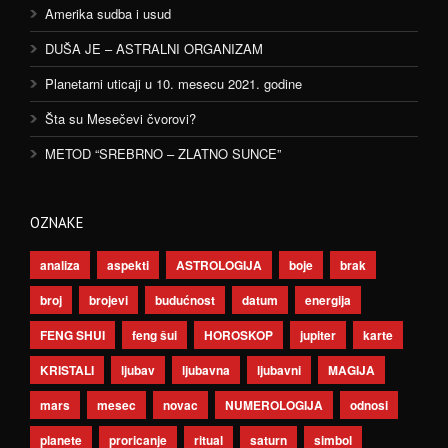
Amerika sudba i usud
DUŠA JE – ASTRALNI ORGANIZAM
Planetarni uticaji u 10. mesecu 2021. godine
Šta su Mesečevi čvorovi?
METOD “SREBRNO – ZLATNO SUNCE”
OZNAKE
analiza
aspekti
ASTROLOGIJA
boje
brak
broj
brojevi
budućnost
datum
energija
FENG SHUI
feng šui
HOROSKOP
jupiter
karte
KRISTALI
ljubav
ljubavna
ljubavni
MAGIJA
mars
mesec
novac
NUMEROLOGIJA
odnosi
planete
proricanje
ritual
saturn
simbol