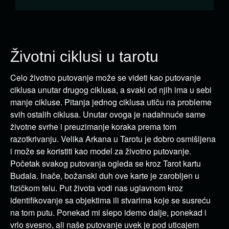
Životni ciklusi u tarotu
Celo životno putovanje može se videti kao putovanje
ciklusa unutar drugog ciklusa, a svaki od njih ima u sebi
manje cikluse. Pitanja jednog ciklusa utiču na probleme
svih ostalih ciklusa. Unutar ovoga je nadahnuće same
životne svrhe i preuzimanje koraka prema tom
razotkrivanju. Velika Arkana u Tarotu je dobro osmišljena
i može se koristiti kao model za životno putovanje.
Početak svakog putovanja ogleda se kroz Tarot kartu
Budala. Inače, božanski duh ove karte je zarobljen u
fizičkom telu. Put života vodi nas uglavnom kroz
identifikovanje sa objektima ili stvarima koje se susreću
na tom putu. Ponekad mi slepo idemo dalje, ponekad i
vrlo svesno, ali naše putovanje uvek je pod uticajem