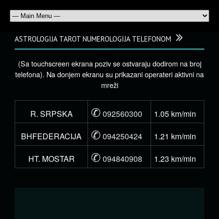
ASTROLOGIJA TAROT NUMEROLOGIJA TELEFONOM
(Sa touchscreen ekrana poziv se ostvaraju dodirom na broj
telefona). Na donjem ekranu su prikazani operateri aktivni na
mreži
✆
R. SRPSKA
092560300
1.05 km/min
✆
BHFEDERACIJA
094250424
1.21 km/min
✆
HT. MOSTAR
094840908
1.23 km/min