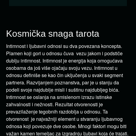
Kosmička snaga tarota
Intimnost i ljubavni odnosi su dva povezana koncepta.
Plamen koji gori u odnosu čuva vezu jakom i podstiče
dublju intimnost. Intimnost je energija koja omogućava
osobama da još više ojačaju svoju vezu. Intimnost u
odnosu definiše se kao čin uključenja u svaki segment
partnera. Razvijanjem poznanstva, par je u stanju da
podeli svoje najdublje misli i suštinu najdubljeg bića.
Intimnost se oslanja na smislenom izrazu istinske
zahvalnosti i nežnosti. Rezultat otvorenosti je
prevazilaženje tegobnih razdoblja u odnosu. Ta
otvorenost je najvažniji element u stvaranju ljubavnog
odnosa koji povezuje dve osobe. Mnogi faktori mogu biti
važan kamen temeljac za izgradnju ljubavi koja će trajati.