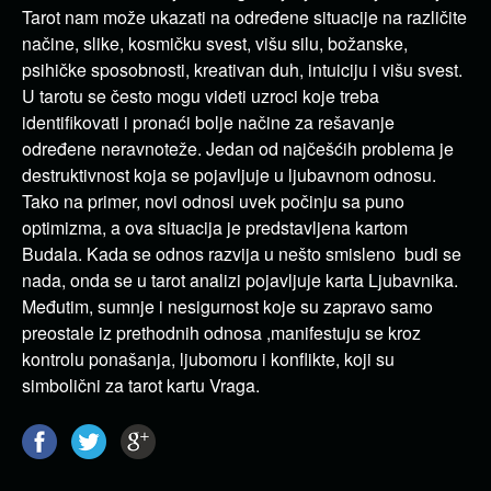
Tarot nam može ukazati na određene situacije na različite
načine, slike, kosmičku svest, višu silu, božanske,
psihičke sposobnosti, kreativan duh, intuiciju i višu svest.
U tarotu se često mogu videti uzroci koje treba
identifikovati i pronaći bolje načine za rešavanje
određene neravnoteže. Jedan od najčešćih problema je
destruktivnost koja se pojavljuje u ljubavnom odnosu.
Tako na primer, novi odnosi uvek počinju sa puno
optimizma, a ova situacija je predstavljena kartom
Budala. Kada se odnos razvija u nešto smisleno budi se
nada, onda se u tarot analizi pojavljuje karta Ljubavnika.
Međutim, sumnje i nesigurnost koje su zapravo samo
preostale iz prethodnih odnosa ,manifestuju se kroz
kontrolu ponašanja, ljubomoru i konflikte, koji su
simbolični za tarot kartu Vraga.