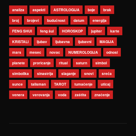
analiza
aspekti
ASTROLOGIJA
boje
brak
broj
brojevi
budućnost
datum
energija
FENG SHUI
feng šui
HOROSKOP
jupiter
karte
KRISTALI
ljubav
ljubavna
ljubavni
MAGIJA
mars
mesec
novac
NUMEROLOGIJA
odnosi
planete
proricanje
ritual
saturn
simbol
simbolika
sinastrija
slaganje
snovi
sreća
sunce
talisman
TAROT
tumačenje
uticaj
venera
verovanja
voda
zaštita
značenje