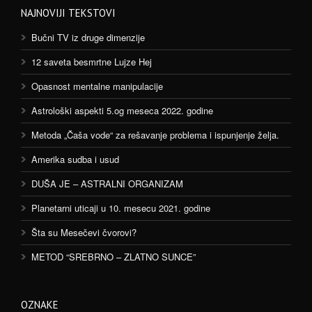
NAJNOVIJI TEKSTOVI
Bučni TV iz druge dimenzije
12 saveta besmrtne Lujze Hej
Opasnost mentalne manipulacije
Astrološki aspekti 5.og meseca 2022. godine
Metoda „Čaša vode“ za rešavanje problema i ispunjenje želja.
Amerika sudba i usud
DUŠA JE – ASTRALNI ORGANIZAM
Planetarni uticaji u 10. mesecu 2021. godine
Šta su Mesečevi čvorovi?
METOD “SREBRNO – ZLATNO SUNCE”
OZNAKE