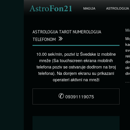
MAGIJA
ASTROLOGIJA
Mis
ASTROLOGIJA TAROT NUMEROLOGIJA
Mo
TELEFONOM
ka
sv
10.00 sek/min, pozivi iz Švedske iz mobilne
re
mreže (Sa touchscreen ekrana mobilnih
di
telefona poziv se ostvaruje dodirom na broj
ok
telefona). Na donjem ekranu su prikazani
di
operateri aktivni na mreži
✆
09391119075