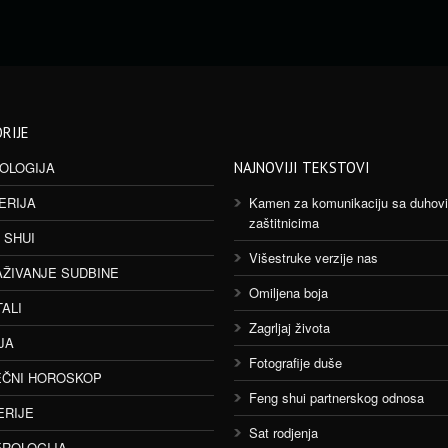
RIJE
OLOGIJA
NAJNOVIJI TEKSTOVI
ERIJA
Kamen za komunikaciju sa duhov
zaštitnicima
 SHUI
Višestruke verzije nas
AŽIVANJE SUDBINE
Omiljena boja
TALI
Zagrljaj života
JA
Fotografije duše
ČNI HOROSKOP
Feng shui partnerskog odnosa
ERIJE
Sat rodjenja
ROLOGIJA