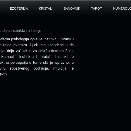
EZOTERIJA
KRISTALI
SANOVNIK
TAROT
NUMEROLO
terija instinkta i intuicije
derna psihologija opisuje instinkt i intuiciju
o tajne svemira. Ljudi imaju tendenciju da
oja “déjà vu” iskustva pripišu šestom čulu,
inkarnaciji, instinktu i intuiciji. Instinkt je
rektna percepcija o tome šta je ispravno, u
viru sopstvenog područja. Intuicija je
rektn