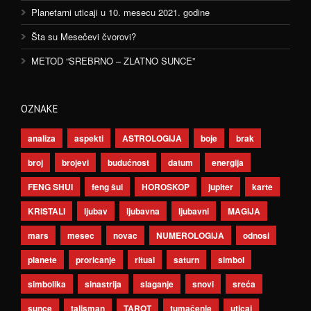
Planetarni uticaji u 10. mesecu 2021. godine
Šta su Mesečevi čvorovi?
METOD “SREBRNO – ZLATNO SUNCE”
OZNAKE
analiza
aspekti
ASTROLOGIJA
boje
brak
broj
brojevi
budućnost
datum
energija
FENG SHUI
feng šui
HOROSKOP
jupiter
karte
KRISTALI
ljubav
ljubavna
ljubavni
MAGIJA
mars
mesec
novac
NUMEROLOGIJA
odnosi
planete
proricanje
ritual
saturn
simbol
simbolika
sinastrija
slaganje
snovi
sreća
sunce
talisman
TAROT
tumačenje
uticaj