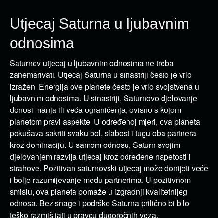
Utjecaj Saturna u ljubavnim
odnosima
Saturnov utjecaj u ljubavnim odnosima ne treba
zanemarivati.
Utjecaj Saturna u sinastriji često je vrlo
izražen.
Energija ove planete često je vrlo svojstvena u
ljubavnim odnosima.
U sinastriji, Saturnovo djelovanje
donosi manja ili veća ograničenja, ovisno s kojom
planetom pravi aspekte.
U određenoj mjeri, ova planeta
pokušava sakriti svaku bol, slabost i tugu oba partnera
kroz dominaciju.
U samom odnosu, Saturn svojim
djelovanjem razvija utjecaj kroz određene napetosti i
strahove.
Pozitivan saturnovski utjecaj može donijeti veće
i bolje razumijevanje među partnerima.
U pozitivnom
smislu, ova planeta pomaže u izgradnji kvalitetnijeg
odnosa.
Bez snage i podrške Saturna prilično bi bilo
teško razmišljati u pravcu dugoročnih veza.