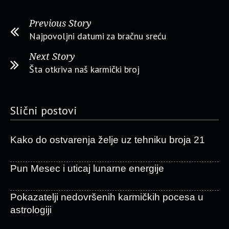
Previous Story
Najpovoljni datumi za bračnu sreću
Next Story
Šta otkriva naš karmički broj
Slični postovi
Kako do ostvarenja želje uz tehniku broja 21
Pun Mesec i uticaj lunarne energije
Pokazatelji nedovršenih karmičkih pocesa u
astrologiji