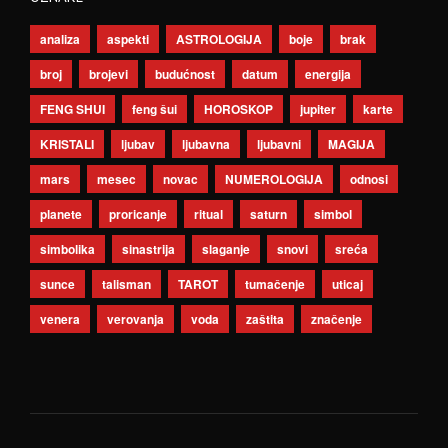
analiza
aspekti
ASTROLOGIJA
boje
brak
broj
brojevi
budućnost
datum
energija
FENG SHUI
feng šui
HOROSKOP
jupiter
karte
KRISTALI
ljubav
ljubavna
ljubavni
MAGIJA
mars
mesec
novac
NUMEROLOGIJA
odnosi
planete
proricanje
ritual
saturn
simbol
simbolika
sinastrija
slaganje
snovi
sreća
sunce
talisman
TAROT
tumačenje
uticaj
venera
verovanja
voda
zaštita
značenje