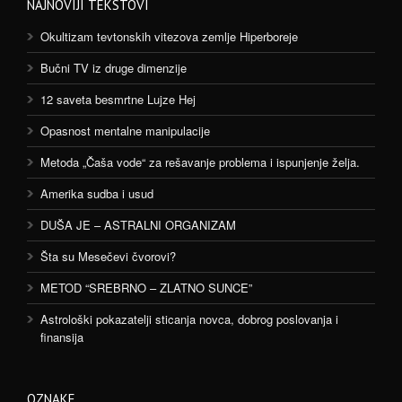
NAJNOVIJI TEKSTOVI
Okultizam tevtonskih vitezova zemlje Hiperboreje
Bučni TV iz druge dimenzije
12 saveta besmrtne Lujze Hej
Opasnost mentalne manipulacije
Metoda „Čaša vode“ za rešavanje problema i ispunjenje želja.
Amerika sudba i usud
DUŠA JE – ASTRALNI ORGANIZAM
Šta su Mesečevi čvorovi?
METOD “SREBRNO – ZLATNO SUNCE”
Astrološki pokazatelji sticanja novca, dobrog poslovanja i
finansija
OZNAKE