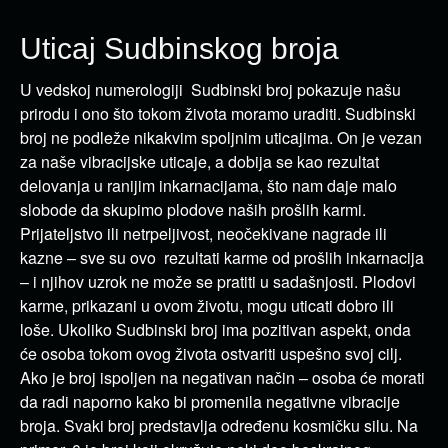
Uticaj Sudbinskog broja
U vedskoj numerologiji Sudbinski broj pokazuje našu
prirodu i ono što tokom života moramo uraditi. Sudbinski
broj ne podleže nikakvim spoljnim uticajima. On je vezan
za naše vibracijske uticaje, a dobija se kao rezultat
delovanja u ranijim inkarnacijama, što nam daje malo
slobode da skupimo plodove naših prošlih karmi.
Prijateljstvo ili netrpeljivost, neočekivane nagrade ili
kazne – sve su ovo rezultati karme od prošlih inkarnacija
– i njihov uzrok ne može se pratiti u sadašnjosti. Plodovi
karme, prikazani u ovom životu, mogu uticati dobro ili
loše. Ukoliko Sudbinski broj ima pozitivan aspekt, onda
će osoba tokom ovog života ostvariti uspešno svoj cilj.
Ako je broj ispoljen na negativan način – osoba će morati
da radi naporno kako bi promenila negativne vibracije
broja. Svaki broj predstavlja određenu kosmičku silu. Na