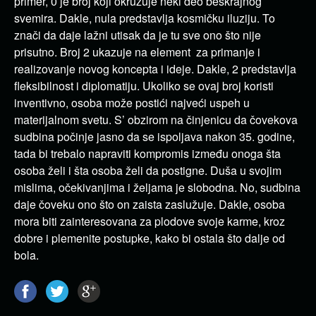
primer, 0 je broj koji okružuje neki deo beskrajnog
svemira. Dakle, nula predstavlja kosmičku iluziju. To
znači da daje lažni utisak da je tu sve ono što nije
prisutno. Broj 2 ukazuje na element za primanje i
realizovanje novog koncepta i ideje. Dakle, 2 predstavlja
fleksibilnost i diplomatiju. Ukoliko se ovaj broj koristi
inventivno, osoba može postići najveći uspeh u
materijalnom svetu. S’ obzirom na činjenicu da čovekova
sudbina počinje jasno da se ispoljava nakon 35. godine,
tada bi trebalo napraviti kompromis između onoga šta
osoba želi i šta osoba želi da postigne. Duša u svojim
mislima, očekivanjima i željama je slobodna. No, sudbina
daje čoveku ono što on zaista zaslužuje. Dakle, osoba
mora biti zainteresovana za plodove svoje karme, kroz
dobre i plemenite postupke, kako bi ostala što dalje od
bola.