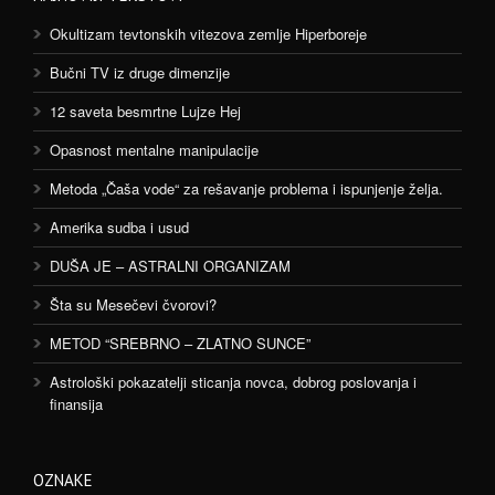
Okultizam tevtonskih vitezova zemlje Hiperboreje
Bučni TV iz druge dimenzije
12 saveta besmrtne Lujze Hej
Opasnost mentalne manipulacije
Metoda „Čaša vode“ za rešavanje problema i ispunjenje želja.
Amerika sudba i usud
DUŠA JE – ASTRALNI ORGANIZAM
Šta su Mesečevi čvorovi?
METOD “SREBRNO – ZLATNO SUNCE”
Astrološki pokazatelji sticanja novca, dobrog poslovanja i
finansija
OZNAKE