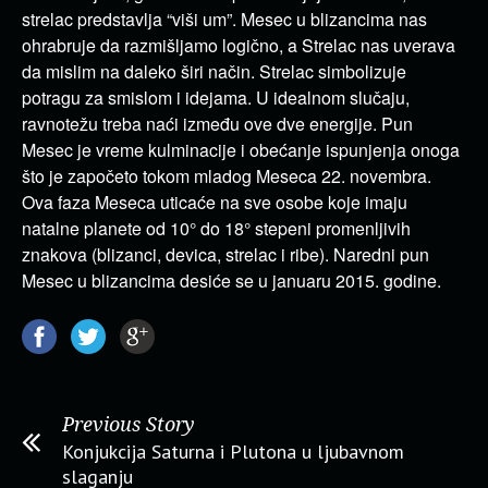
strelac predstavlja “viši um”. Mesec u blizancima nas
ohrabruje da razmišljamo logično, a Strelac nas uverava
da mislim na daleko širi način. Strelac simbolizuje
potragu za smislom i idejama. U idealnom slučaju,
ravnotežu treba naći između ove dve energije. Pun
Mesec je vreme kulminacije i obećanje ispunjenja onoga
što je započeto tokom mladog Meseca 22. novembra.
Ova faza Meseca uticaće na sve osobe koje imaju
natalne planete od 10° do 18° stepeni promenljivih
znakova (blizanci, devica, strelac i ribe). Naredni pun
Mesec u blizancima desiće se u januaru 2015. godine.
Previous Story
Konjukcija Saturna i Plutona u ljubavnom
slaganju