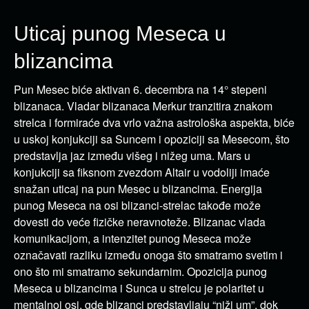
Uticaj punog Meseca u
blizancima
Pun Mesec biće aktivan 6. decembra na 14° stepeni
blizanaca. Vladar blizanaca Merkur tranzitira znakom
strelca i formiraće dva vrlo važna astrološka aspekta, biće
u uskoj konjukciji sa Suncem i opoziciji sa Mesecom, što
predstavlja jaz između višeg i nižeg uma. Mars u
konjukciji sa fiksnom zvezdom Altair u vodoliji imaće
snažan uticaj na pun Mesec u blizancima. Energija
punog Meseca na osi blizanci-strelac takođe može
dovesti do veće fizičke neravnoteže. Blizanac vlada
komunikacijom, a intenzitet punog Meseca može
označavati razliku između onoga što smatramo svetim i
ono što mi smatramo sekundarnim. Opozicija punog
Meseca u blizancima i Sunca u strelcu je polaritet u
mentalnoj osi, gde blizanci predstavljaju “niži um”, dok