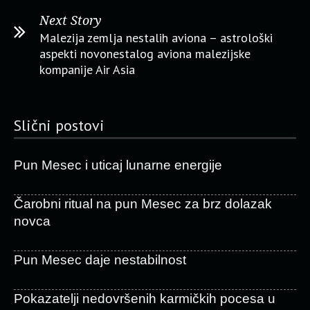
Next Story
Malezija zemlja nestalih aviona – astrološki
aspekti novonestalog aviona malezijske
kompanije Air Asia
Slični postovi
Pun Mesec i uticaj lunarne energije
Čarobni ritual na pun Mesec za brz dolazak
novca
Pun Mesec daje nestabilnost
Pokazatelji nedovršenih karmičkih pocesa u