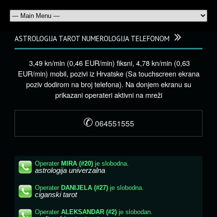
ASTROLOGIJA TAROT NUMEROLOGIJA TELEFONOM
3,49 kn/min (0,46 EUR/min) fiksni, 4,78 kn/min (0,63
EUR/min) mobil, pozivi iz Hrvatske (Sa touchscreen ekrana
poziv dodirom na broj telefona). Na donjem ekranu su
prikazani operateri aktivni na mreži
✆
064551555