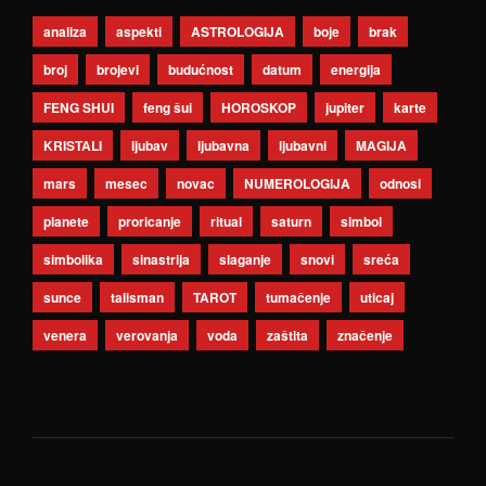
analiza
aspekti
ASTROLOGIJA
boje
brak
broj
brojevi
budućnost
datum
energija
FENG SHUI
feng šui
HOROSKOP
jupiter
karte
KRISTALI
ljubav
ljubavna
ljubavni
MAGIJA
mars
mesec
novac
NUMEROLOGIJA
odnosi
planete
proricanje
ritual
saturn
simbol
simbolika
sinastrija
slaganje
snovi
sreća
sunce
talisman
TAROT
tumačenje
uticaj
venera
verovanja
voda
zaštita
značenje