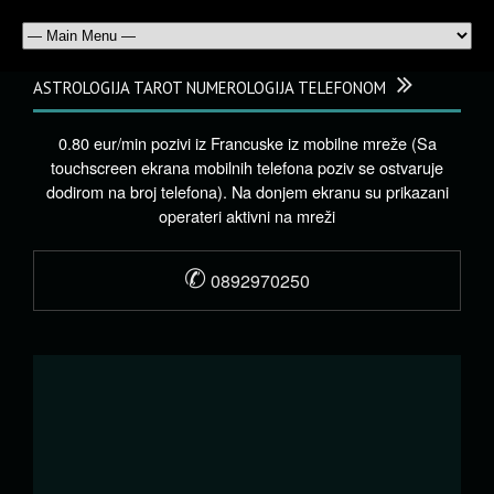
ASTROLOGIJA TAROT NUMEROLOGIJA TELEFONOM
0.80 eur/min pozivi iz Francuske iz mobilne mreže (Sa
touchscreen ekrana mobilnih telefona poziv se ostvaruje
dodirom na broj telefona). Na donjem ekranu su prikazani
operateri aktivni na mreži
✆
0892970250