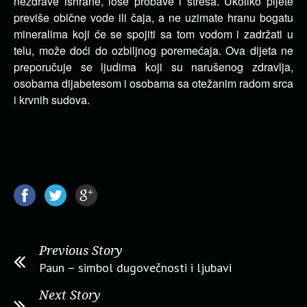
nezdrave ishrane, loše probave i stresa. Ukoliko pijete
previše obične vode ili čaja, a ne uzimate hranu bogatu
mineralima koji će se spojiti sa tom vodom i zadržati u
telu, može doći do ozbiljnog poremećaja. Ova dijeta ne
preporučuje se ljudima koji su narušenog zdravlja,
osobama dijabetesom i osobama sa otežanim radom srca
i krvnih sudova.
Previous Story
Paun – simbol dugovečnosti i ljubavi
Next Story