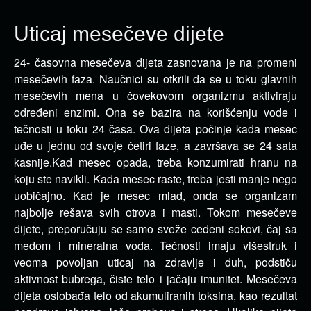
Uticaj mesečeve dijete
24- časovna mesečeva dijeta zasnovana je na promeni
mesečevih faza. Naučnici su otkrili da se u toku glavnih
mesečevih
mena u čovekovom organizmu aktiviraju
određeni enzimi. Ona se bazira na korišćenju vode i
tečnosti u toku 24 časa. Ova dijeta počinje kada mesec
uđe u jednu od svoje četiri faze, a završava se 24 sata
kasnije.Kad mesec opada, treba konzumirati hranu na
koju ste navikli. Kada mesec raste, treba jesti manje nego
uobičajno. Kad je mesec mlad, onda se organizam
najbolje rešava svih otrova i masti. Tokom mesečeve
dijete, preporučuju se samo sveže ceđeni sokovi, čaj sa
medom i mineralna voda. Tečnosti imaju višestruk i
veoma povoljan uticaj na zdravlje i duh, podstiču
aktivnost bubrega, čiste telo i jačaju imunitet. Mesečeva
dijeta oslobađa telo od akumuliranih toksina, kao rezultat