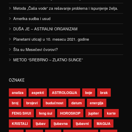
Metoda „Čaša vode“ za rešavanje problema i ispunjenje želja.
Amerika sudba i usud
DUŠA JE – ASTRALNI ORGANIZAM
Planetarni uticaji u 10. mesecu 2021. godine
Šta su Mesečevi čvorovi?
METOD “SREBRNO – ZLATNO SUNCE”
OZNAKE
analiza
aspekti
ASTROLOGIJA
boje
brak
broj
brojevi
budućnost
datum
energija
FENG SHUI
feng šui
HOROSKOP
jupiter
karte
KRISTALI
ljubav
ljubavna
ljubavni
MAGIJA