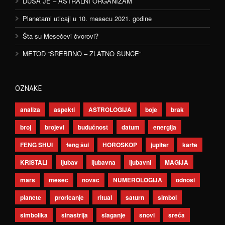
DUŠA JE – ASTRALNI ORGANIZAM
Planetarni uticaji u 10. mesecu 2021. godine
Šta su Mesečevi čvorovi?
METOD “SREBRNO – ZLATNO SUNCE”
OZNAKE
analiza
aspekti
ASTROLOGIJA
boje
brak
broj
brojevi
budućnost
datum
energija
FENG SHUI
feng šui
HOROSKOP
jupiter
karte
KRISTALI
ljubav
ljubavna
ljubavni
MAGIJA
mars
mesec
novac
NUMEROLOGIJA
odnosi
planete
proricanje
ritual
saturn
simbol
simbolika
sinastrija
slaganje
snovi
sreća