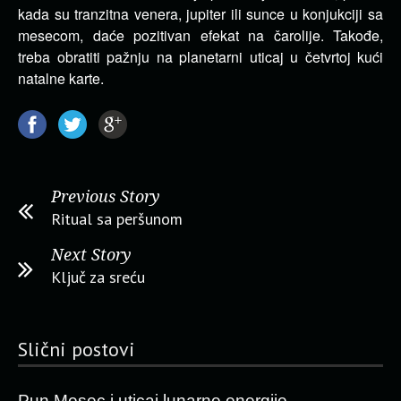
kada su tranzitna venera, jupiter ili sunce u konjukciji sa
mesecom, daće pozitivan efekat na čarolije. Takođe,
treba obratiti pažnju na planetarni uticaj u četvrtoj kući
natalne karte.
Previous Story
Ritual sa peršunom
Next Story
Ključ za sreću
Slični postovi
Pun Mesec i uticaj lunarne energije