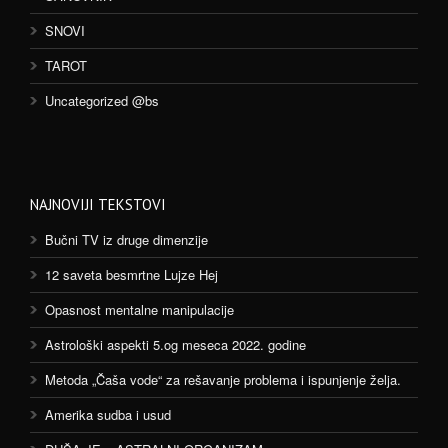
SNOVI
TAROT
Uncategorized @bs
NAJNOVIJI TEKSTOVI
Bučni TV iz druge dimenzije
12 saveta besmrtne Lujze Hej
Opasnost mentalne manipulacije
Astrološki aspekti 5.og meseca 2022. godine
Metoda „Čaša vode“ za rešavanje problema i ispunjenje želja.
Amerika sudba i usud