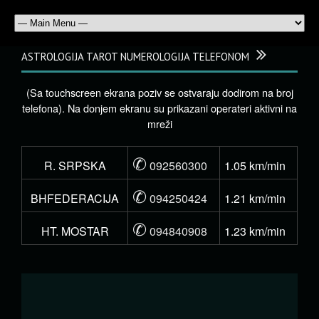
ASTROLOGIJA TAROT NUMEROLOGIJA TELEFONOM
(Sa touchscreen ekrana poziv se ostvaraju dodirom na broj
telefona). Na donjem ekranu su prikazani operateri aktivni na
mreži
✆
R. SRPSKA
092560300
1.05 km/min
✆
BHFEDERACIJA
094250424
1.21 km/min
✆
HT. MOSTAR
094840908
1.23 km/min