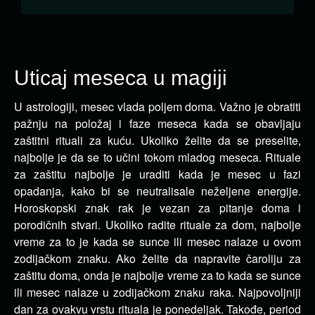
Uticaj meseca u magiji
U astrologiji, mesec vlada poljem doma. Važno je obratiti
pažnju na položaj i faze meseca kada se obavljaju
zaštitni rituali za kuću.
Ukoliko želite da se preselite,
najbolje je da se to učini tokom mladog meseca. Rituale
za zaštitu najbolje je uraditi kada je mesec u fazi
opadanja, kako bi se neutralisale neželjene energije.
Horoskopski znak rak je vezan za pitanje doma i
porodičnih stvari. Ukoliko radite rituale za dom, najbolje
vreme za to je kada se sunce ili mesec nalaze u ovom
zodijačkom znaku. Ako želite da napravite čaroliju za
zaštitu doma, onda je najbolje vreme za to kada se sunce
ili mesec nalaze u zodijačkom znaku raka. Najpovoljniji
dan za ovakvu vrstu rituala je ponedeljak. Takođe, period