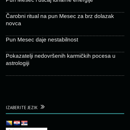
Čarobni ritual na pun Mesec za brz dolazak
novca
Pun Mesec daje nestabilnost
Pokazatelji nedovršenih karmičkih pocesa u
astrologiji
IZABERITE JEZIK