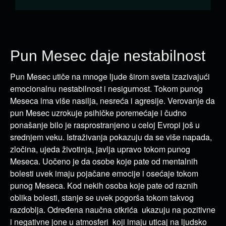
Pun Mesec daje nestabilnost
Pun Mesec utiče na mnoge ljude širom sveta izazivajući
emocionalnu nestabilnost i nesigurnost. Tokom punog
Meseca ima više nasilja, nesreća i agresije. Verovanje da
pun Mesec uzrokuje psihičke poremećaje i čudno
ponašanje bilo je rasprostranjeno u celoj Evropi još u
srednjem veku. Istraživanja pokazuju da se više napada,
zločina, ujeda životinja, javlja upravo tokom punog
Meseca. Uočeno je da osobe koje pate od mentalnih
bolesti uvek imaju pojačane emocije i osećaje tokom
punog Meseca. Kod nekih osoba koje pate od raznih
oblika bolesti, stanje se uvek pogorša tokom takvog
razdoblja. Određena naučna otkrića ukazuju na pozitivne
i negativne jone u atmosferi koji imaju uticaj na ljudsko