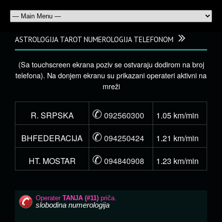
ASTROLOGIJA TAROT NUMEROLOGIJA TELEFONOM
(Sa touchscreen ekrana poziv se ostvaraju dodirom na broj
telefona). Na donjem ekranu su prikazani operateri aktivni na
mreži
✆
R. SRPSKA
092560300
1.05 km/min
✆
BHFEDERACIJA
094250424
1.21 km/min
✆
HT. MOSTAR
094840908
1.23 km/min