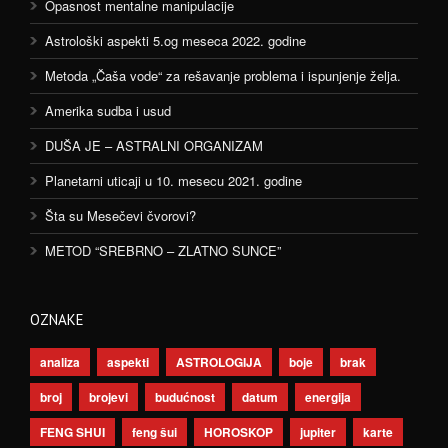
Opasnost mentalne manipulacije
Astrološki aspekti 5.og meseca 2022. godine
Metoda „Čaša vode“ za rešavanje problema i ispunjenje želja.
Amerika sudba i usud
DUŠA JE – ASTRALNI ORGANIZAM
Planetarni uticaji u 10. mesecu 2021. godine
Šta su Mesečevi čvorovi?
METOD “SREBRNO – ZLATNO SUNCE”
OZNAKE
analiza
aspekti
ASTROLOGIJA
boje
brak
broj
brojevi
budućnost
datum
energija
FENG SHUI
feng šui
HOROSKOP
jupiter
karte