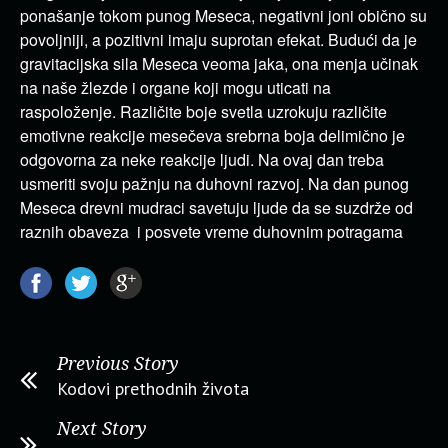
ponašanje tokom punog Meseca, negativni joni obično su
povoljniji, a pozitivni imaju suprotan efekat. Budući da je
gravitacijska sila Meseca veoma jaka, ona menja učinak
na naše žlezde i organe koji mogu uticati na
raspoloženje. Različite boje svetla uzrokuju različite
emotivne reakcije mesečeva srebrna boja delimično je
odgovorna za neke reakcije ljudi. Na ovaj dan treba
usmeriti svoju pažnju na duhovni razvoj. Na dan punog
Meseca drevni mudraci savetuju ljude da se suzdrže od
raznih obaveza i posvete vreme duhovnim potragama
Previous Story
Kodovi prethodnih života
Next Story