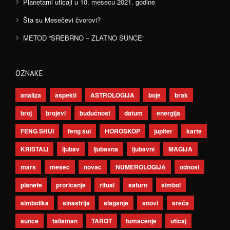
Planetarni uticaji u 10. mesecu 2021. godine
Šta su Mesečevi čvorovi?
METOD “SREBRNO – ZLATNO SUNCE”
OZNAKE
analiza
aspekti
ASTROLOGIJA
boje
brak
broj
brojevi
budućnost
datum
energija
FENG SHUI
feng šui
HOROSKOP
jupiter
karte
KRISTALI
ljubav
ljubavna
ljubavni
MAGIJA
mars
mesec
novac
NUMEROLOGIJA
odnosi
planete
proricanje
ritual
saturn
simbol
simbolika
sinastrija
slaganje
snovi
sreća
sunce
talisman
TAROT
tumačenje
uticaj