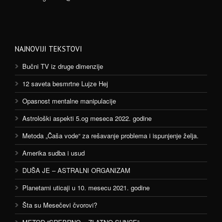
NAJNOVIJI TEKSTOVI
Bučni TV iz druge dimenzije
12 saveta besmrtne Lujze Hej
Opasnost mentalne manipulacije
Astrološki aspekti 5.og meseca 2022. godine
Metoda „Čaša vode“ za rešavanje problema i ispunjenje želja.
Amerika sudba i usud
DUŠA JE – ASTRALNI ORGANIZAM
Planetarni uticaji u 10. mesecu 2021. godine
Šta su Mesečevi čvorovi?