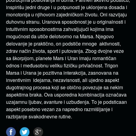
inspirišu jedni druge i u potpunosti je uklonjena dosada i
monotonija u njihovom zajedničkom životu. Oni razvijaju
duhovnu stranu. Uranova sposobnost je u originalnosti i
intuitivnim sposobnostima zahvaljujući kojima ima
mogućnost da utiče delotvorno na Marsa. Njegovo
delovanje je praktično, on podstiče mnoge aktivnosti,
zdrav način života, sport i putovanja. Zbog dvojne veze
sa škorpijom, planete Mars i Uran imaju romantičan
odnos i međusobnu veliku fizičku privlačnost. Trigon
Marsa i Urana je pozitivna interakcija, zasnovana na
inventivnim idejama, nezavisnosti, ali ujedno aspekt
dugotrajnog procesa koji se obično povezuje sa nekim
aspektima braka. Ova usporedna kombinacija označava
uzajamnu ljubav, avanture i uzbuđenja. To je podsticaan
aspekt posebno vezan za napredno razmišljanje i
razbijanje svakodnevne rutine.