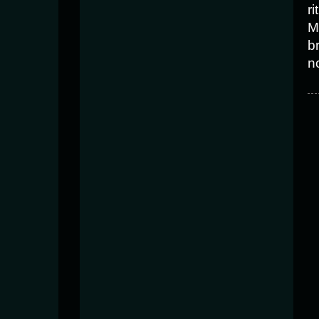
r
M
b
n