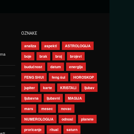
OZNAKE
analiza
aspekti
ASTROLOGIJA
ima
boje
brak
broj
brojevi
budućnost
datum
energija
FENG SHUI
feng šui
HOROSKOP
jupiter
karte
KRISTALI
ljubav
ljubavna
ljubavni
MAGIJA
mars
mesec
novac
NUMEROLOGIJA
odnosi
planete
proricanje
ritual
saturn
sti