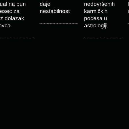
itual na pun
daje
nedovršenih
esec za
nestabilnost
karmičkih
rz dolazak
pocesa u
ovca
astrologiji