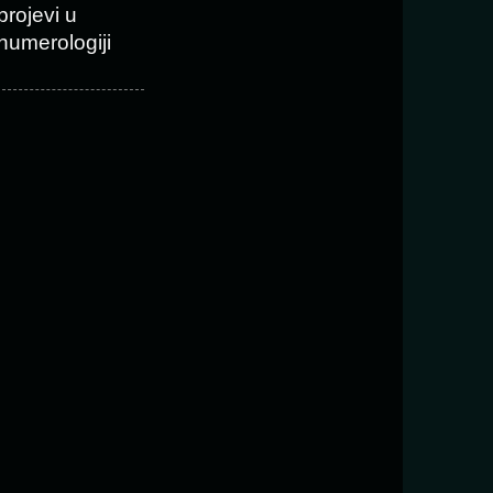
brojevi u
numerologiji