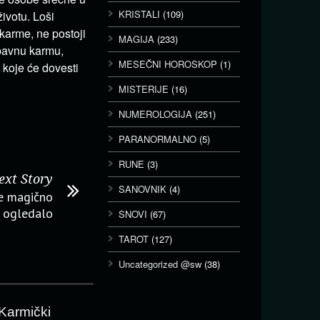
KRISTALI
(109)
ivotu. Loši
 karme, ne postoji
MAGIJA
(233)
ubavnu karmu,
MESEČNI HOROSKOP
(1)
 koje će dovesti
MISTERIJE
(16)
NUMEROLOGIJA
(251)
PARANORMALNO
(5)
RUNE
(3)
ext Story
SANOVNIK
(4)
e magično
 ogledalo
SNOVI
(67)
TAROT
(127)
Uncategorized @sw
(38)
Karmički