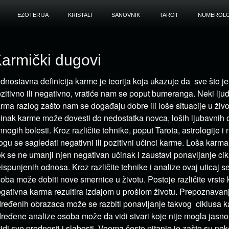
EZOTERIJA
KRISTALI
SANOVNIK
TAROT
NUMEROLO
armički dugovi
dnostavna definicija karme je teorija koja ukazuje da sve što j
zitivno ili negativno, vratiće nam se poput bumeranga. Neki ljud
rma razlog zašto nam se događaju dobre ili loše situacije u živo
inak karme može dovesti do nedostatka novca, loših ljubavnih 
mnogih bolesti. Kroz različite tehnike, poput Tarota, astrologije i
gu se sagledati negativni ili pozitivni učinci karme. Loša karma
k se ne umanji njen negativan učinak i zaustavi ponavljanje cikl
ispunjenih odnosa. Kroz različite tehnike i analize ovaj uticaj s
oba može dobiti nove smernice u životu. Postoje različite vrste
gativna karma rezultira izdajom u prošlom životu. Prepoznav
ređenih obrazaca može se razbiti ponavljanje takvog ciklusa 
ređene analize osoba može da vidi stvari koje nije mogla jasno
idi sve prednosti i slabosti. Veoma često pitanje je zašto su n