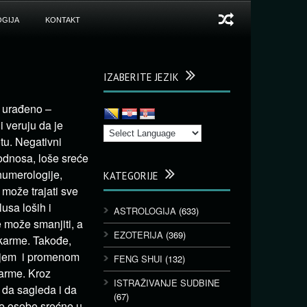
GIJA
KONTAKT
IZABERITE JEZIK
e urađeno –
i veruju da je
tu. Negativni
odnosa, loše sreće
 numerologije,
KATEGORIJE
 može trajati sve
usa loših i
ASTROLOGIJA
(633)
e može smanjiti, a
EZOTERIJA
(369)
 karme. Takođe,
anjem i promenom
FENG SHUI
(132)
karme. Kroz
ISTRAŽIVANJE SUDBINE
 da sagleda i da
(67)
eke osobe srećne u