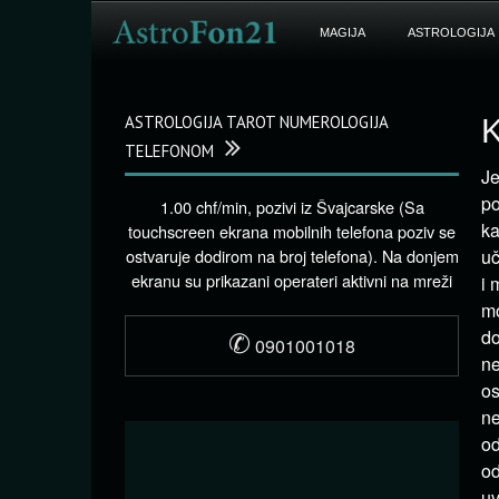
MAGIJA
ASTROLOGIJA
ASTROLOGIJA TAROT NUMEROLOGIJA
K
TELEFONOM
Je
po
1.00 chf/min, pozivi iz Švajcarske (Sa
ka
touchscreen ekrana mobilnih telefona poziv se
ostvaruje dodirom na broj telefona). Na donjem
uč
ekranu su prikazani operateri aktivni na mreži
i 
mo
✆
do
0901001018
ne
os
ne
od
od
uv