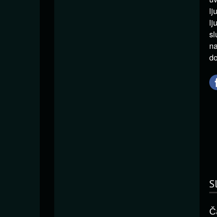
lj
lj
sl
na
do
S
Č