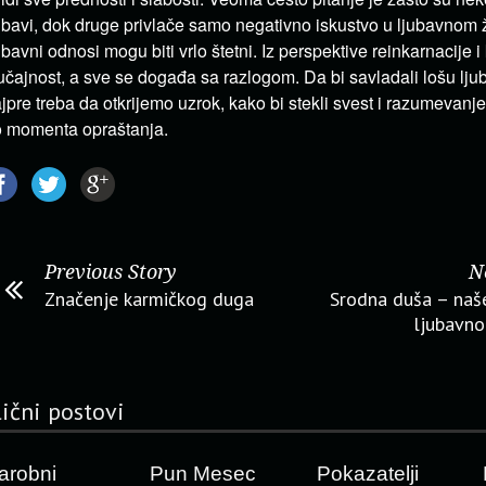
ubavi, dok druge privlače samo negativno iskustvo u ljubavnom ž
ubavni odnosi mogu biti vrlo štetni. Iz perspektive reinkarnacije i
učajnost, a sve se događa sa razlogom. Da bi savladali lošu lj
jpre treba da otkrijemo uzrok, kako bi stekli svest i razumevanje
 momenta opraštanja.
Previous Story
N
Značenje karmičkog duga
Srodna duša – naš
ljubavno
lični postovi
arobni
Pun Mesec
Pokazatelji