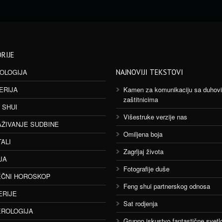
RIJE
OLOGIJA
NAJNOVIJI TEKSTOVI
ERIJA
Kamen za komunikaciju sa duhov
zaštitnicima
 SHUI
Višestruke verzije nas
AŽIVANJE SUDBINE
Omiljena boja
TALI
Zagrljaj života
JA
Fotografije duše
ČNI HOROSKOP
Feng shui partnerskog odnosa
ERIJE
Sat rodjenja
ROLOGIJA
Grupno iskustvo fantastične svetlo