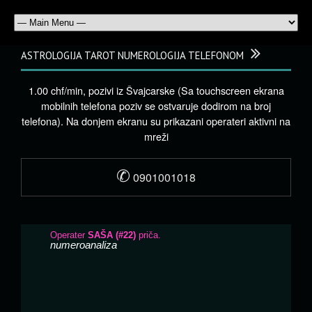
ASTROLOGIJA TAROT NUMEROLOGIJA TELEFONOM
1.00 chf/min, pozivi iz Švajcarske (Sa touchscreen ekrana
mobilnih telefona poziv se ostvaruje dodirom na broj
telefona). Na donjem ekranu su prikazani operateri aktivni na
mreži
✆
0901001018