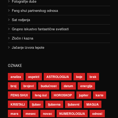
Fotografije duše
Feng shui partnerskog odnosa
Sat rodjenja
Grupno iskustvo fantastične svetlosti
Zločin i kazna
Jačanje izvora lepote
OZNAKE
analiza
aspekti
ASTROLOGIJA
boje
brak
broj
brojevi
budućnost
datum
energija
FENG SHUI
feng šui
HOROSKOP
jupiter
karte
KRISTALI
ljubav
ljubavna
ljubavni
MAGIJA
mars
mesec
novac
NUMEROLOGIJA
odnosi