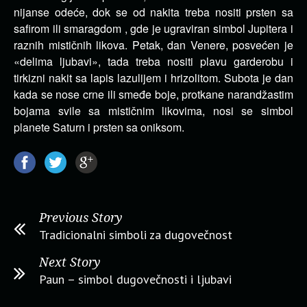
nijanse odeće, dok se od nakita treba nositi prsten sa
safirom ili smaragdom , gde je ugraviran simbol Jupitera i
raznih mističnih likova. Petak, dan Venere, posvećen je
«delima ljubavi», tada treba nositi plavu garderobu i
tirkizni nakit sa lapis lazulijem i hrizolitom. Subota je dan
kada se nose crne ili smeđe boje, protkane narandžastim
bojama svile sa mističnim likovima, nosi se simbol
planete Saturn i prsten sa oniksom.
Previous Story
Tradicionalni simboli za dugovečnost
Next Story
Paun – simbol dugovečnosti i ljubavi