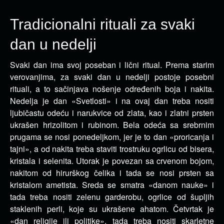
Tradicionalni rituali za svaki
dan u nedelji
Svaki dan ima svoj poseban i lični ritual. Prema starim
verovanjima, za svaki dan u nedelji postoje posebni
rituali, a to sačinjava nošenje određenih boja i nakita.
Nedelja je dan «Svetlosti» i na ovaj dan treba nositi
ljubičastu odeću i narukvice od zlata, kao i zlatni prsten
ukrašen hrizolitom i rubinom. Bela odeća sa srebrnim
prugama se nosi ponedeljkom, jer je to dan «proricanja i
tajni», a od nakita treba staviti trostruku ogrlicu od bisera,
kristala i selenita. Utorak je povezan sa crvenom bojom,
nakitom od hirurškog čelika i tada se nosi prsten sa
kristalom ametista. Sreda se smatra «danom nauke» i
tada treba nositi zelenu garderobu, ogrlice od šupljih
staklenih perli, koje su ukrašene ahatom. Četvrtak je
«dan religije ili politike», tada treba nositi skarletne