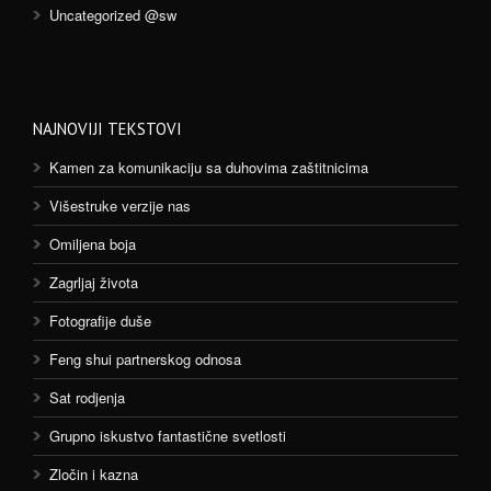
Uncategorized @sw
NAJNOVIJI TEKSTOVI
Kamen za komunikaciju sa duhovima zaštitnicima
Višestruke verzije nas
Omiljena boja
Zagrljaj života
Fotografije duše
Feng shui partnerskog odnosa
Sat rodjenja
Grupno iskustvo fantastične svetlosti
Zločin i kazna