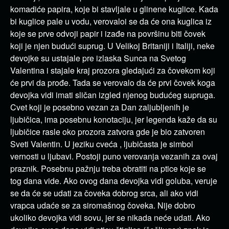
komadiće papira, koje bi stavljale u glinene kuglice. Kada
bi kuglice pale u vodu, verovaloi se da će ona kuglica iz
koje se prve odvoji papir i izađe na površinu biti čovek
koji je njen budući suprug. U Velikoj Britaniji i Italiji, neke
devojke su ustajale pre izlaska Sunca na Svetog
Valentina i stajale kraj prozora gledajući za čovekom koji
će prvi da prođe. Tada se verovalo da će prvi čovek koga
devojka vidi imati sličan izgled njenog budućeg supruga.
Cvet koji je posebno vezan za Dan zaljubljenih je
ljubičica, ima posebnu konotaciju, jer legenda kaže da su
ljubičice rasle oko prozora zatvora gde je bio zatvoren
Sveti Valentin. U jeziku cveća , ljubičasta je simbol
vernosti u ljubavi. Postoji puno verovanja vezanih za ovaj
praznik.
Posebnu pažnju treba obratiti na ptice koje se
tog dana vide. Ako ovog dana devojka vidi goluba, veruje
se da će se udati za čoveka dobrog srca, ali ako vidi
vrapca udaće se za siromašnog čoveka. Nije dobro
ukoliko devojka vidi sovu, jer se nikada neće udati. Ako