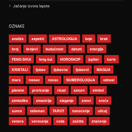
Jačanje izvora lepote
OZNAKE
analiza
aspekti
ASTROLOGIJA
boje
brak
broj
brojevi
budućnost
datum
energija
FENG SHUI
feng šui
HOROSKOP
jupiter
karte
KRISTALI
ljubav
ljubavna
ljubavni
MAGIJA
mars
mesec
novac
NUMEROLOGIJA
odnosi
planete
proricanje
ritual
saturn
simbol
simbolika
sinastrija
slaganje
snovi
sreća
sunce
talisman
TAROT
tumačenje
uticaj
venera
verovanja
voda
zaštita
značenje