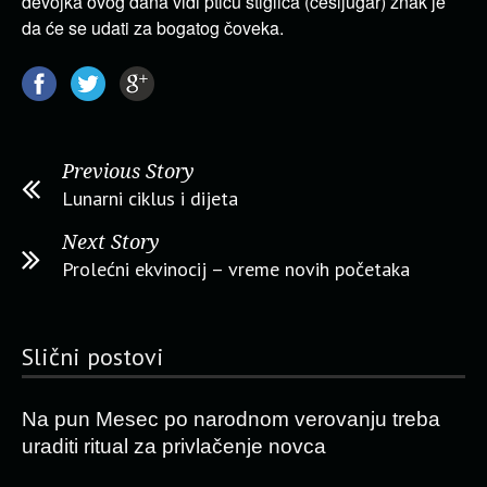
devojka ovog dana vidi pticu štiglica (češljugar) znak je
da će se udati za bogatog čoveka.
Previous Story
Lunarni ciklus i dijeta
Next Story
Prolećni ekvinocij – vreme novih početaka
Slični postovi
Na pun Mesec po narodnom verovanju treba
uraditi ritual za privlačenje novca