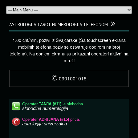
ASTROLOGIJA TAROT NUMEROLOGIJA TELEFONOM
1.00 chf/min, pozivi iz Švajcarske (Sa touchscreen ekrana
mobilnih telefona poziv se ostvaruje dodirom na broj
telefona). Na donjem ekranu su prikazani operateri aktivni na
mreži
✆
0901001018