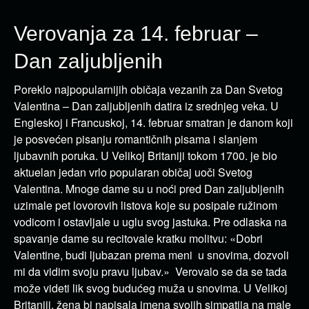
Verovanja za 14. februar –
Dan zaljubljenih
Poreklo najpopularnijih običaja vezanih za Dan Svetog
Valentina – Dan zaljubljenih datira iz srednjeg veka. U
Engleskoj i Francuskoj, 14. februar smatran je danom koji
je posvećen pisanju romantičnih pisama i slanjem
ljubavnih poruka. U Velikoj Britaniji tokom 1700. je bio
aktuelan jedan vrlo popularan običaj uoči Svetog
Valentina. Mnoge dame su u noći pred Dan zaljubljenih
uzimale pet lovorovih listova koje su posipale ružinom
vodicom i ostavljale u uglu svog jastuka. Pre odlaska na
spavanje dame su recitovale kratku molitvu: «Dobri
Valentine, budi ljubazan prema meni u snovima, dozvoli
mi da vidim svoju pravu ljubav.» Verovalo se da se tada
može videti lik svog budućeg muža u snovima. U Velikoj
Britaniji, žena bi napisala imena svojih simpatija na male