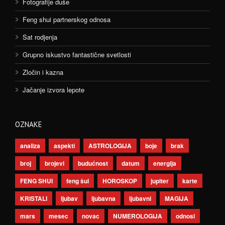
Fotografije duše
Feng shui partnerskog odnosa
Sat rodjenja
Grupno iskustvo fantastične svetlosti
Zločin i kazna
Jačanje izvora lepote
OZNAKE
analiza
aspekti
ASTROLOGIJA
boje
brak
broj
brojevi
budućnost
datum
energija
FENG SHUI
feng šui
HOROSKOP
jupiter
karte
KRISTALI
ljubav
ljubavna
ljubavni
MAGIJA
mars
mesec
novac
NUMEROLOGIJA
odnosi