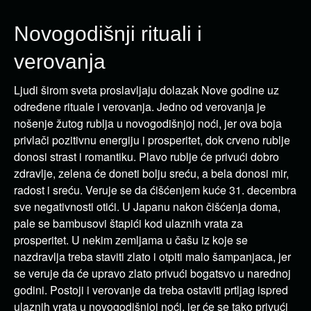
Novogodišnji rituali i
verovanja
Ljudi širom sveta proslavljaju dolazak Nove godine uz
određene rituale i verovanja. Jedno od verovanja je
nošenje žutog rublja u novogodišnjoj noći, jer ova boja
privlači pozitivnu energiju i prosperitet, dok crveno rublje
donosi strast i romantiku. Plavo rublje će privući dobro
zdravlje, zelena će doneti bolju sreću, a bela donosi mir,
radost i sreću. Veruje se da ćišćenjem kuće 31. decembra
sve negativnosti otići. U Japanu nakon čišćenja doma,
pale se bambusovi štapići kod ulaznih vrata za
prosperitet. U nekim zemljama u čašu iz koje se
nazdravlja treba staviti zlato i otpiti malo šampanjaca, jer
se veruje da će upravo zlato privući bogatsvo u narednoj
godini. Postoji i verovanje da treba ostaviti prtljag ispred
ulaznih vrata u novogodišnjoj noći, jer će se tako privući