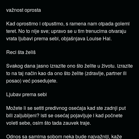
važnost oprosta
Kad oprostimo i otpustimo, s ramena nam otpada golemi
teret. No to nije sve; upravo se u tim trenucima otvaraju
vrata ljubavi prema sebi, objašnjava Louise Hai.
Reci šta želiš
Svakog dana jasno izrazite ono što želite u životu. izrazite
to na taj način kao da ono što želite (zdravlje, partner ili
posao) već posedujete.
Ljubav prema sebi
Možete li se setiti predivnog osećaja kad ste zadnji put
bili zaljubljeni? isti se osećaj pojavljuje i kad počnete
voleti sebe, osim što tada zauvek traje.
Odnos sa samima sobom neka bude najvažniji, kaže