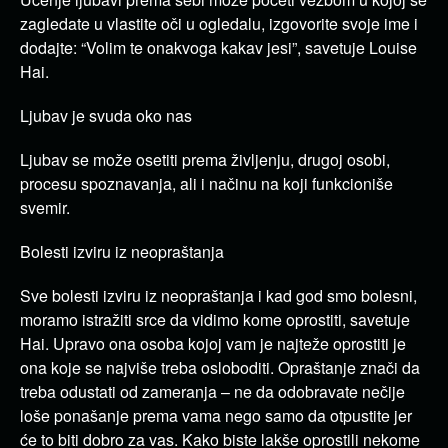
zagledate u vlastite oči u ogledalu, izgovorite svoje ime i
dodajte: “Volim te onakvoga kakav jesi”, savetuje Louise
Hai.
Ljubav je svuda oko nas
Ljubav se može osetiti prema življenju, drugoj osobi,
procesu spoznavanja, ali i načinu na koji funkcioniše
svemir.
Bolesti izviru iz neopraštanja
Sve bolesti izviru iz neopraštanja i kad god smo bolesni,
moramo istražiti srce da vidimo kome oprostiti, savetuje
Hai. Upravo ona osoba kojoj vam je najteže oprostiti je
ona koje se najviše treba osloboditi. Opraštanje znači da
treba odustati od zameranja – ne da odobravate nečije
loše ponašanje prema vama nego samo da otpustite jer
će to biti dobro za vas. Kako biste lakše oprostili nekome