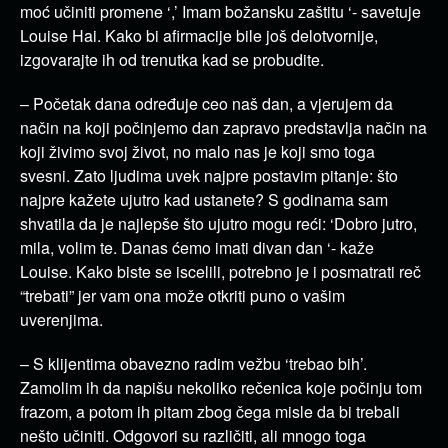
moć učiniti promene ‘,’ Imam božansku zaštitu ‘- savetuje
Louise Hai. Kako bi afirmacije bile još delotvornije,
izgovarajte ih od trenutka kad se probudite.
– Početak dana određuje ceo naš dan, a vjerujem da
način na koji počinjemo dan zapravo predstavlja način na
koji živimo svoj život, no malo nas je koji smo toga
svesni. Zato ljudima uvek najpre postavim pitanje: što
najpre kažete ujutro kad ustanete? S godinama sam
shvatila da je najlepše što ujutro mogu reći: ‘Dobro jutro,
mila, volim te. Danas ćemo imati divan dan ‘- kaže
Louise. Kako biste se iscelili, potrebno je i posmatrati reč
“trebati” jer vam ona može otkriti puno o vašim
uverenjima.
– S klijentima obavezno radim vežbu ‘trebao bih’.
Zamolim ih da napišu nekoliko rečenica koje počinju tom
frazom, a potom ih pitam zbog čega misle da bi trebali
nešto učiniti. Odgovori su različiti, ali mnogo toga