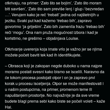
otkrivaju, na primer: ‘Zato što se bojim’, ‘Zato što moram
biti savršen’, ‘Zato što sam previše lenj / glup / bezvredan
…’. Verujem kako je reč ‘trebati’ jedna od najštetnijih u
jeziku. Svaki put kad kažemo ‘trebao bih’, zapravo
govorimo ‘ja griješim’. Zato bih zamenila frazu ‘trebao bih’
reči ‘mogu’. Ona nam pruža mogućnost izbora i kad je
koristimo, ne grešimo – objašnjava Louise.
Otkrivanje uverenja koja imate vrlo je važno jer se njima
možete početi baviti tek kad ih identifikujete.
– Obrasca koji je zakopan negde duboko u nama najpre
moramo postati svesni kako bismo se iscelili. Naravno da
će tokom procesa postojati otpor i on je zapravo prvi
korak u procesu isceljenja. Otpor se može manifestovati i
u našim postupcima, na primer, promenom teme ili
napuštanjem prostorije. No najvažnije je da sve vreme
budete blagi prema sebi kako biste se počeli voleti – kaže
Hai.