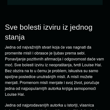
Sve bolesti izviru iz jednog
stanja
Jedna od najvažnijih stvari koja će vas nagnati da
promenite misli i obrasce je ljubav prema sebi.
Ponavljanje pozitivnih afirmacija i odgovornost daće vam
moć. Sve bolesti izviru iz neopraštanja, tvrdi Louise Hai.
Bez obzira na to u čemu je problem, iskustva su samo
spoljne posledice unutrašnjih misli. A misli možete
menjati. Promenom misli menjate i svoj život, poručuje
jedna od najpopularnijih autorka knjiga samopomoći
Louise Hai.
Jedna od najprodavanijih autorka u istoriji, vlasnica