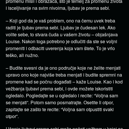
promenu misli i obrazaca, što je temelj za promenu života
i isceljivanje na svim nivoima, ljubav je prema sebi.
– Koji god da je vaš problem, ono na čemu uvek treba
raditi je ljubav prema sebi. Ljubav je čudesan lek. Ako
volite sebe, to stvara čuda u vašem životu – objašnjava
Louise. Nakon toga potrebno je odlučiti da ste se voljni
promeniti i odbaciti uverenja koja vam štete. To je vrlo
teško, ali nužno.
– Budite svesni da je ono područje koje ne želite menjati
upravo ono koje najviše treba menjati i budite spremni na
promene kad se počnu događati – kaže Louise. Kao i kod
vežbanja ljubavi prema sebi, i ovde možete iskoristiti
ogledalo. Pogledajte se u ogledalo i recite: “Voljna sam
se menjati”. Potom samo posmatrajte. Osetite li otpor,
zapitajte se zašto te recite: “Voljna sam otpustiti svaki
otpor”.
Učenje ljubavi prema sebi može početi vežbom u kojoj se