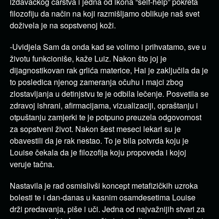
izdavačkog carstva i jedna od ikona “self-help” pokreta
filozofiju da način na koji razmišljamo oblikuje naš svet
doživela je na sopstvenoj koži.
-Uvidjela Sam da onda kad se volimo i prihvatamo, sve u
životu funkcioniše, kaže Luiz. Nakon što joj je
dijagnostikovan rak grlića materice, Hai je zaključila da je
to posledica njenog zameranja očuhu i majci zbog
zlostavljanja u detinjstvu te je odbila lečenje. Posvetila se
zdravoj ishrani, afirmacijama, vizualizaciji, opraštanju i
otpuštanju zamjerki te je potpuno preuzela odgovornost
za sopstveni život. Nakon šest meseci lekari su je
obavestili da je rak nestao. To je bila potvrda koju je
Louise čekala da je filozofija koju propoveda i kojoj
veruje tačna.
Nastavila je rad osmislivši koncept metafizičkih uzroka
bolesti te i dan-danas u kasnim osamdesetima Louise
drži predavanja, piše i uči. Jedna od najvažnijih stvari za