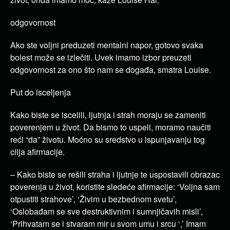
odgovornost
Ako ste voljni preduzeti mentalni napor, gotovo svaka
bolest može se izlečiti. Uvek imamo izbor preuzeti
odgovornost za ono što nam se događa, smatra Louise.
Put do isceljenja
Kako biste se iscelili, ljutnja i strah moraju se zameniti
poverenjem u život. Da bismo to uspeli, moramo naučiti
reći “da” životu. Moćno su sredstvo u ispunjavanju tog
cilja afirmacije.
– Kako biste se rešili straha i ljutnje te uspostavili obrazac
poverenja u život, koristite sledeće afirmacije: ‘Voljna sam
otpustiti strahove’, ‘Živim u bezbednom svetu’,
‘Oslobađam se sve destruktivnim i sumnjičavih misli’,
‘Prihvatam se i stvaram mir u svom umu i srcu ‘,’ Imam