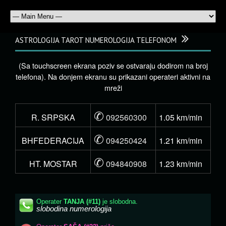
ASTROLOGIJA TAROT NUMEROLOGIJA TELEFONOM
(Sa touchscreen ekrana poziv se ostvaraju dodirom na broj
telefona). Na donjem ekranu su prikazani operateri aktivni na
mreži
✆
R. SRPSKA
092560300
1.05 km/min
✆
BHFEDERACIJA
094250424
1.21 km/min
✆
HT. MOSTAR
094840908
1.23 km/min