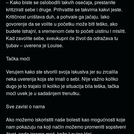
– Kako biste se oslobodili takvih osećaja, prestanite
kritizirati sebe i druge. Prihvatite se takvima kakvi jeste.
Kritičnost uništava duh, a pohvale ga jačaju. Iako
govorenje da se volite u početku može biti teško, ako
budete istrajni, s vremenom ćete to početi uistinu i misliti.
Kad zavolite sebe, sveukupni će život da odražava tu
ljubav – uverena je Louise.
Tačka moći
Verujem kako ste stvorili svoja iskustva jer su zrcalila
neka uverenja koja ste imali o sebi. Nije važno koliko
dugo je to trajalo ili koliko je situacija bila teška, tačka
moći uvek je u sadašnjem trenutku.
Sve zavisi o nama
Ako možemo iskoristiti naše bolesti kao mogućnosti koje
nam pokazuju na koji način možemo promeniti sopstveni
život, onda imamo moć, kaže Louise Hai.