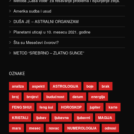
Metoda „Čaša vode“ za rešavanje problema i ispunjenje želja.
Amerika sudba i usud
DUŠA JE – ASTRALNI ORGANIZAM
Planetarni uticaji u 10. mesecu 2021. godine
Šta su Mesečevi čvorovi?
METOD “SREBRNO – ZLATNO SUNCE”
OZNAKE
analiza
aspekti
ASTROLOGIJA
boje
brak
broj
brojevi
budućnost
datum
energija
FENG SHUI
feng šui
HOROSKOP
jupiter
karte
KRISTALI
ljubav
ljubavna
ljubavni
MAGIJA
mars
mesec
novac
NUMEROLOGIJA
odnosi