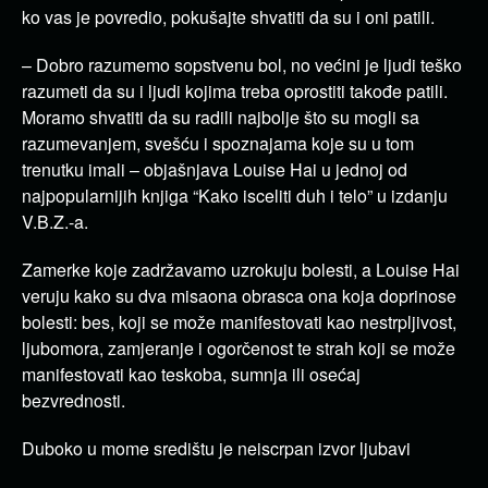
ko vas je povredio, pokušajte shvatiti da su i oni patili.
– Dobro razumemo sopstvenu bol, no većini je ljudi teško
razumeti da su i ljudi kojima treba oprostiti takođe patili.
Moramo shvatiti da su radili najbolje što su mogli sa
razumevanjem, svešću i spoznajama koje su u tom
trenutku imali – objašnjava Louise Hai u jednoj od
najpopularnijih knjiga “Kako isceliti duh i telo” u izdanju
V.B.Z.-a.
Zamerke koje zadržavamo uzrokuju bolesti, a Louise Hai
veruju kako su dva misaona obrasca ona koja doprinose
bolesti: bes, koji se može manifestovati kao nestrpljivost,
ljubomora, zamjeranje i ogorčenost te strah koji se može
manifestovati kao teskoba, sumnja ili osećaj
bezvrednosti.
Duboko u mome središtu je neiscrpan izvor ljubavi