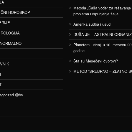
JA
Metoda „Čaša vode“ za rešavanje
ČNI HOROSKOP
problema i ispunjenje želja.
ERIJE
Amerika sudba i usud
ROLOGIJA
DUŠA JE – ASTRALNI ORGANI
ANORMALNO
Planetarni uticaji u 10. mesecu 20
godine
Šta su Mesečevi čvorovi?
VNIK
METOD “SREBRNO – ZLATNO S
I
T
egorized @bs