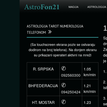
MAGIJA
ASTROLOGIJA
ASTROLOGIJA TAROT NUMEROLOGIJA
1
TELEFONOM
Sp
dr
(Sa touchscreen ekrana poziv se ostvaraju
Ze
dodirom na broj telefona). Na donjem ekranu
su prikazani operateri aktivni na mreži
de
je
✆
R. SRPSKA
1.05
1.
km/min
092560300
2.
✆
BHFEDERACIJA
1.21
is
km/min
094250424
3.
✆
HT. MOSTAR
1.23
se