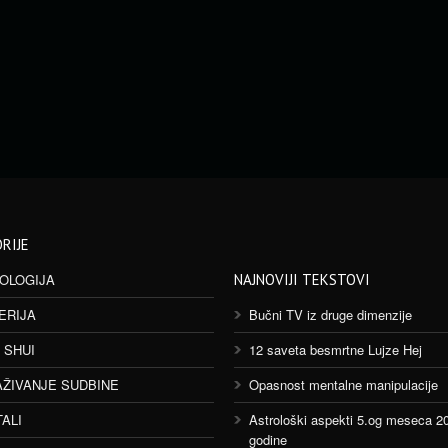
RIJE
OLOGIJA
NAJNOVIJI TEKSTOVI
ERIJA
Bučni TV iz druge dimenzije
 SHUI
12 saveta besmrtne Lujze Hej
AŽIVANJE SUDBINE
Opasnost mentalne manipulacije
TALI
Astrološki aspekti 5.og meseca 2
godine