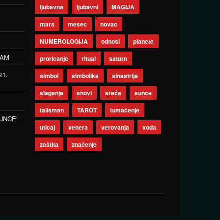
ljubavna
ljubavni
MAGIJA
mars
mesec
novac
NUMEROLOGIJA
odnosi
planete
ZAM
proricanje
ritual
saturn
21.
simbol
simbolika
sinastrija
slaganje
snovi
sreća
sunce
talisman
TAROT
tumačenje
UNCE”
uticaj
venera
verovanja
voda
zaštita
značenje