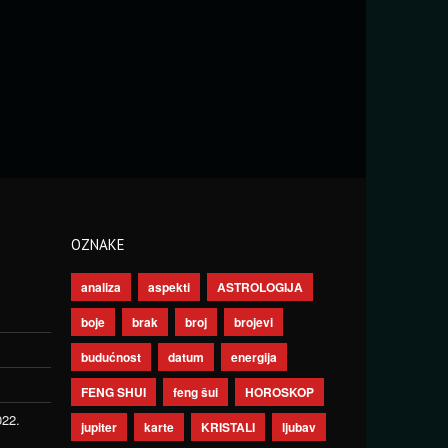
OZNAKE
analiza
aspekti
ASTROLOGIJA
boje
brak
broj
brojevi
budućnost
datum
energija
FENG SHUI
feng šui
HOROSKOP
022.
jupiter
karte
KRISTALI
ljubav