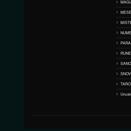
MAGI
MESE
MIST
NUME
PAR
RUNE
SANO
SNOV
TARO
Uncat