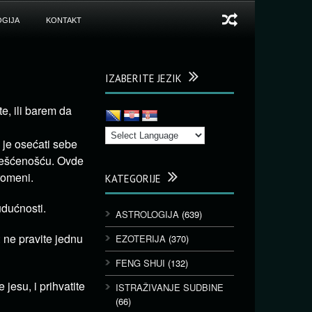
GIJA
KONTAKT
IZABERITE JEZIK
e, ili barem da
o je osećati sebe
svešćenošću. Ovde
romeni.
KATEGORIJE
udućnosti.
ASTROLOGIJA
(639)
 ne pravite jednu
EZOTERIJA
(370)
FENG SHUI
(132)
 jesu, i prihvatite
ISTRAŽIVANJE SUDBINE
(66)