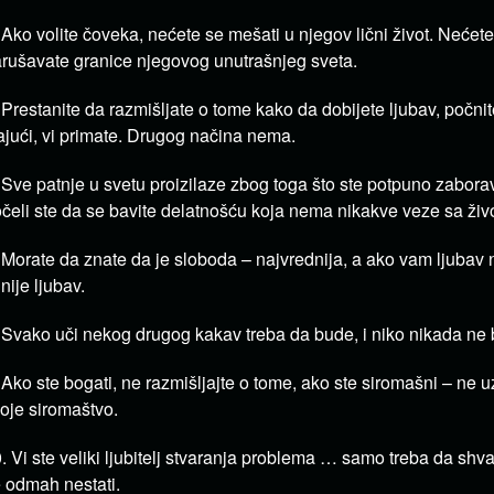
 Ako volite čoveka, nećete se mešati u njegov lični život. Nećete
rušavate granice njegovog unutrašnjeg sveta.
 Prestanite da razmišljate o tome kako da dobijete ljubav, počnit
jući, vi primate. Drugog načina nema.
 Sve patnje u svetu proizilaze zbog toga što ste potpuno zaboravi
čeli ste da se bavite delatnošću koja nema nikakve veze sa živ
 Morate da znate da je sloboda – najvrednija, a ako vam ljubav
 nije ljubav.
 Svako uči nekog drugog kakav treba da bude, i niko nikada ne 
 Ako ste bogati, ne razmišljajte o tome, ako ste siromašni – ne u
oje siromaštvo.
. Vi ste veliki ljubitelj stvaranja problema … samo treba da shvat
 odmah nestati.