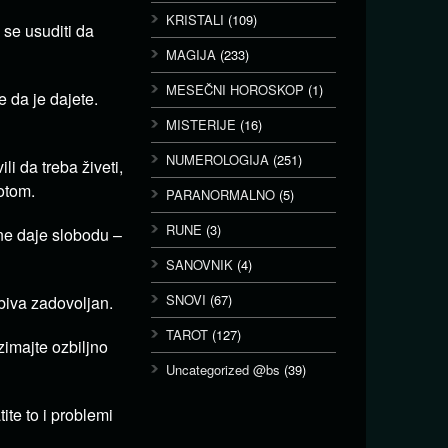
KRISTALI
(109)
 se usuditi da
MAGIJA
(233)
MESEČNI HOROSKOP
(1)
e da je dajete.
MISTERIJE
(16)
NUMEROLOGIJA
(251)
li da treba živeti,
otom.
PARANORMALNO
(5)
RUNE
(3)
 ne daje slobodu –
SANOVNIK
(4)
SNOVI
(67)
biva zadovoljan.
TAROT
(127)
zimajte ozbiljno
Uncategorized @bs
(39)
ite to i problemi