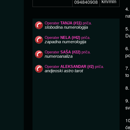
km/min
094840908
4.
na
5.
Da
6.
po
7.
to
8.
9.
sv
10
će