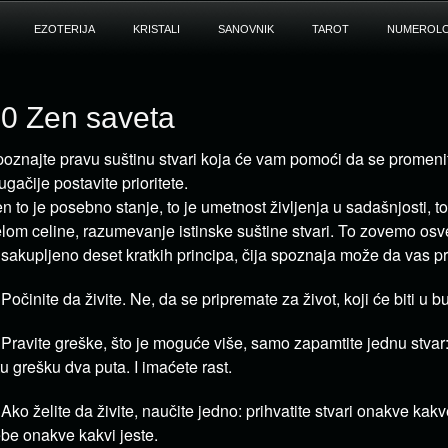
EZOTERIJA
KRISTALI
SANOVNIK
TAROT
NUMEROLO
0 Zen saveta
oznajte pravu suštinu stvari koja će vam pomoći da se promenit
ugačije postavite prioritete.
n to je posebno stanje, to je umetnost življenja u sadašnjosti, t
lom celine, razumevanje istinske suštine stvari. To zovemo o
 sakupljeno deset kratkih principa, čija spoznaja može da vas p
 Počinite da živite. Ne, da se pripremate za život, koji će biti u b
 Pravite greške, što je moguće više, samo zapamtite jednu stvar:
tu grešku dva puta. I imaćete rast.
 Ako želite da živite, naučite jedno: prihvatite stvari onakve kakve
be onakve kakvi jeste.