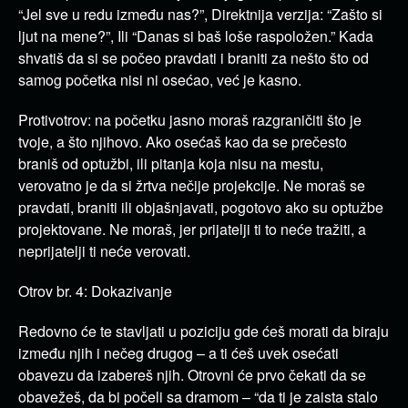
“Jel sve u redu između nas?”, Direktnija verzija: “Zašto si
ljut na mene?”, Ili “Danas si baš loše raspoložen.” Kada
shvatiš da si se počeo pravdati i braniti za nešto što od
samog početka nisi ni osećao, već je kasno.
Protivotrov: na početku jasno moraš razgraničiti što je
tvoje, a što njihovo. Ako osećaš kao da se prečesto
braniš od optužbi, ili pitanja koja nisu na mestu,
verovatno je da si žrtva nečije projekcije. Ne moraš se
pravdati, braniti ili objašnjavati, pogotovo ako su optužbe
projektovane. Ne moraš, jer prijatelji ti to neće tražiti, a
neprijatelji ti neće verovati.
Otrov br. 4: Dokazivanje
Redovno će te stavljati u poziciju gde ćeš morati da biraju
između njih i nečeg drugog – a ti ćeš uvek osećati
obavezu da izabereš njih. Otrovni će prvo čekati da se
obavežeš, da bi počeli sa dramom – “da ti je zaista stalo