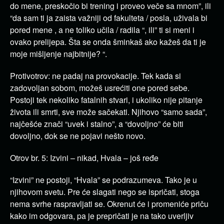
do mene, preskočio bi trening i proveo veče sa mnom”, ili
“da sam ti ja zaista važniji od fakulteta / posla, uživala bi
pored mene , a ne toliko učila / radila “, ili” ti si meni i
ovako prelijepa. Šta se onda šminkaš ako kažeš da ti je
moje mišljenje najbitnije? “.
Protivotrov: ne padaj na provokacije. Tek kada si
zadovoljan sobom, možeš usrećiti one pored sebe.
Postoji tek nekoliko fatalnih stvari, i ukoliko nije pitanje
života ili smrti, sve može sačekati. Njihovo “samo sada”,
najčešće znači “uvek i stalno”, a “dovoljno” će biti
dovoljno, dok se ne pojavi nešto novo.
Otrov br. 5: Izvini – nikad, Hvala – još ređe
“Izvini” ne postoji, “Hvala” se podrazumeva. Tako je u
njihovom svetu. Pre će slagati nego se ispričati, stoga
nema svrhe raspravljati se. Okrenut će i promeniće priču
kako im odgovara, pa je prepričati je na tako uverljiv