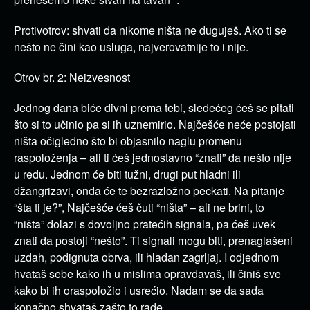
Protivotrov: shvati da nikome ništa ne duguješ. Ako ti se
nešto ne čini kao usluga, najverovatnije to i nije.
Otrov br. 2: Neizvesnost
Jednog dana biće divni prema tebi, sledećeg ćeš se pitati
što si to učinio pa si ih uznemirio. Najčešće neće postojati
ništa očigledno što bi objasnilo naglu promenu
raspoloženja – ali ti ćeš jednostavno “znati” da nešto nije
u redu. Jednom će biti tužni, drugi put hladni ili
džangrizavi, onda će te bezrazložno peckati. Na pitanje
“šta ti je?”, ​​Najčešće ćeš čuti “ništa” – ali ne brini, to
“ništa” dolazi s dovoljno pratećih signala, pa ćeš uvek
znati da postoji “nešto”. Ti signali mogu biti, prenaglašeni
uzdah, podignuta obrva, ili hladan zagrljaj. I odjednom
hvataš sebe kako ih u mislima opravdavaš, ili činiš sve
kako bi ih oraspoložio i usrećio. Nadam se da sada
konačno shvataš zašto to rade.