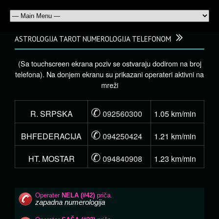
ASTROLOGIJA TAROT NUMEROLOGIJA TELEFONOM
(Sa touchscreen ekrana poziv se ostvaraju dodirom na broj
telefona). Na donjem ekranu su prikazani operateri aktivni na
mreži
✆
R. SRPSKA
092560300
1.05 km/min
✆
BHFEDERACIJA
094250424
1.21 km/min
✆
HT. MOSTAR
094840908
1.23 km/min