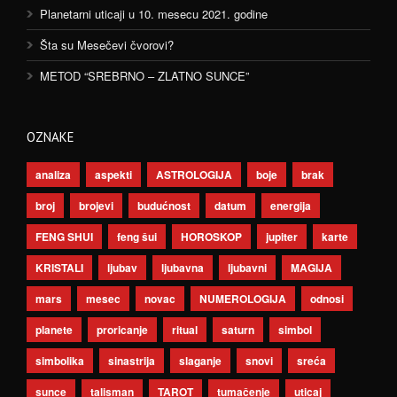
Planetarni uticaji u 10. mesecu 2021. godine
Šta su Mesečevi čvorovi?
METOD “SREBRNO – ZLATNO SUNCE”
OZNAKE
analiza
aspekti
ASTROLOGIJA
boje
brak
broj
brojevi
budućnost
datum
energija
FENG SHUI
feng šui
HOROSKOP
jupiter
karte
KRISTALI
ljubav
ljubavna
ljubavni
MAGIJA
mars
mesec
novac
NUMEROLOGIJA
odnosi
planete
proricanje
ritual
saturn
simbol
simbolika
sinastrija
slaganje
snovi
sreća
sunce
talisman
TAROT
tumačenje
uticaj