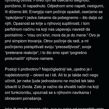
poniženo, ili napadnuto. Odjednom smo napeti, nesigurni,
ili dižemo štit. Energija nam počinje opadati, osećamo se
“opkoljeno” i jedva čekamo da pobegnemo – što dalje od
njih. Opasnost se krije u njihovoj suptilnosti, i tom
perfidnom načinu na koji nas uspevaju navesti da
pomislimo – “nisu oni krivi, mora da je do mene.” Ovo je
prvi simptom trovanja. Otrov počinje da radi, a mi
počinjemo preispitivati svoju “preosetljivost”, svoje
“preterane reakcije”, i to što smo opet “pogrešno
protumačili” njihove namere.
Postoji li protivotrov? Najočigledniji lek, ujedno je i
najdelotvorniji – okreni se i idi. Ali to je lakše reći nego
učiniti, jer neke ljude jednostavno ne možeš tek tako
izbaciti iz života. Zato je važno da shvatiš način na koji
oni funkcionišu, upoznaš se s njihovim navikama i
obrascem ponašanja.
Iako ih ima ih mnogo više, ovo su neke od poznatijih vrsta