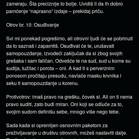
zameraju. Šta preciznije to bolje. Uvidiš li da ih dobro
pamćenje “naprasno” izdaje – prekidaj priču.
Otrov br. 10: Osuđivanje
Svi mi ponekad pogrešimo, ali otrovni ljudi će se pobrinuti
da to saznaš i zapamtiš. Osuđivat će te, urušavati
samopouzdanje, izvodeći zaključak da si zbog svojih
grešaka i sam faličan. Odvešće te na sud, sud u kome su
sudija, tužilac i porota – oni. A kad ti s perverznim
ponosom pročitaju presudu, navlače masku krvnika i
seku ti samopouzdanje u korenu.
Protivotrov: imaš pravo na grešku, čovek si. Ali on ti nema
pravo suditi, zato budi miran. Oni koji se odluče za to,
svojim sudom definišu sebe, mnogo više nego tebe.
Sada kada si opremljen osnovnim paketom za
preživljavanje u društvu otrovnih, možeš nastaviti dalje.