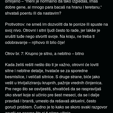
omiljeno – “meni je normalno da tako izgledaš, imaš
dobre gene, ai mnogo para bacaš na hranu i teretanu.”
shvataš poentu ili da nastavim?
Protivotrov: ne smeš im dozvoliti da te ponize ili spuste na
svoj nivo. Otrovni i sitni ljudi često to rade, jer lakše je
srušiti tuđe nego stvoriti svoje. Na kraju, ne treba ti
odobravanje – njihovo ili bilo čije!
Otrov br. 7: Krupno je sitno, a nebitno – bitno
Kada želiš rešiti nešto što ti je važno, otrovni će loviti
sitne i nebitne detalje, hvataće se za sporedne
besmislice, i veličati sitnice. S druge strane, biće jako
vešti u trivijaliziranju krupnih, pažnje vrednih činjenica.
Pre nego što se osvijestiš, shvatićeš da se raspravljaš
oko stvari koje si učinio pre šest meseci, da se i dalje
pravdaš i braniš, umesto da rešavaš aktuelni, često
gorući problem. Čudno je to kako se skoro svaki razgovor
završi na onome što si ti njima učinio.