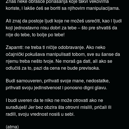
Znaš neke obrasce ponašanja koje takvi vekovima
koriste, i lakše ćeš se boriti sa njihovim manipulacijama.
Ali znaj da postoje ljudi koje ne možeš usrećiti, kao i ljudi
koji jednostavno nisu dobri za tebe – što pre shvatiš da
nije do tebe, to bolje po tebe!
Zapamti: ne treba ti ničije odobravanje. Ako neko
očajnički pokušava manipulisati tobom, sve su šanse da
njemu treba nešto tvoje. Ne moraš ga dati, ali ako se
odlučiš za to, pazi da cena ne bude previsoka.
Budi samouveren, prihvati svoje mane, nedostatke,
prihvati svoju jedinstvenost i ponosno digni glavu.
I budi uveren da te niko ne može otrovati ako ne
surađuješ! Jer bez obzira šta otrovni mislili, pričali ili
radili, svoju vrednost nosiš u sebi.
(atma)