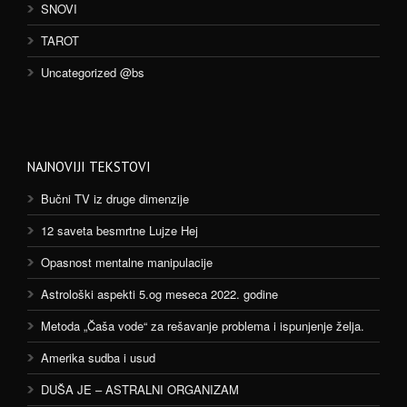
SNOVI
TAROT
Uncategorized @bs
NAJNOVIJI TEKSTOVI
Bučni TV iz druge dimenzije
12 saveta besmrtne Lujze Hej
Opasnost mentalne manipulacije
Astrološki aspekti 5.og meseca 2022. godine
Metoda „Čaša vode“ za rešavanje problema i ispunjenje želja.
Amerika sudba i usud
DUŠA JE – ASTRALNI ORGANIZAM