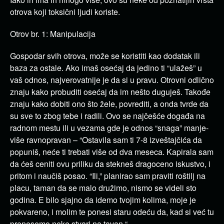
otrova koji toksični ljudi koriste.
Otrov br. 1: Manipulacija
Gospodar svih otrova, može se koristiti kao dodatak ili
baza za ostale. Ako imaš osećaj da jedino ti “ulažeš” u
vaš odnos, najverovatnije je da si u pravu. Otrovni odlično
znaju kako probuditi osećaj da im nešto duguješ. Takođe
znaju kako dobiti ono što žele, povrediti, a onda tvrde da
su sve to zbog tebe i radili. Ovo se najčešće događa na
radnom mestu ili u vezama gde je odnos “snaga” manje-
više ravnopravan – “Ostavila sam ti 7-8 izveštajčića da
popuniš, neće ti trebati više od dva meseca. Kapirala sam
da ćeš ceniti ovu priliku da stekneš dragoceno iskustvo, i
pritom i naučiš posao. “Ili,” planirao sam praviti roštilj na
placu, taman da se malo družimo, nismo se videli sto
godina. E bilo sjajno da idemo tvojim kolima, moje je
pokvareno, i molim te ponesi staru odeću da, kad si već tu
prenesemo neke stvari na tavan “.