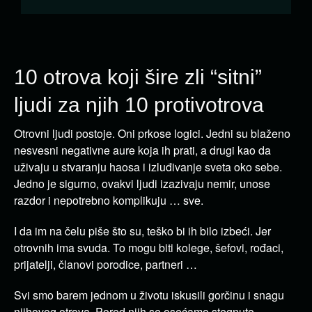
10 otrova koji šire zli “sitni”
ljudi za njih 10 protivotrova
Otrovni ljudi postoje. Oni prkose logici. Jedni su blaženo
nesvesni negativne aure koja ih prati, a drugi kao da
uživaju u stvaranju haosa i izluđivanje sveta oko sebe.
Jedno je sigurno, ovakvi ljudi izazivaju nemir, unose
razdor i nepotrebno komplikuju … sve.
I da im na čelu piše što su, teško bi ih bilo izbeći. Jer
otrovnih ima svuda. To mogu biti kolege, šefovi, rođaci,
prijatelji, članovi porodice, partneri …
Svi smo barem jednom u životu iskusili gorčinu i snagu
njihovog otrova. Pored njih se osećamo stegnuto,