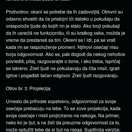
Protivotrov: okani se potrebe da ih zadovoljiš. Otrovni su
odavno shvatili da će pristojni ići daleko u pokušaju da
oraspolože ljude do kojih im je stalo. Ako tvoji pokušaji
da ih usrećiš ne funkcionišu, ili su kratkog veka, možda je
vreme da prestaneš sa tim. Okreni se i idi, pa se vrati
kada im se raspoloženje promeni. Njihovi osećaji nisu
tvoja odgovornost. Ako se, pak dogodi da nekog nehotice
povrediš, pitaj, razgovarajte o tome, i ako treba, ispričaj
se iskreno. Zreli ljudi ne pokušavaju da čita misli, igrati
igrice i pogađati tačan odgovor. Zreli ljudi razgovaraju.
Otrov br. 3: Projekcija
Umesto da prihvate sopstvenu, odgovornost za svoje
osećaje prebacuju na tebe. To se zove projekcija, kada
svoje osećaje i misli projiciramo na nekoga. Na primer,
neko ko je ljut, a ne želi da preuzme odgovornost za to,
može optužiti tebe da si ljut na njega. Suptilnija verzija: