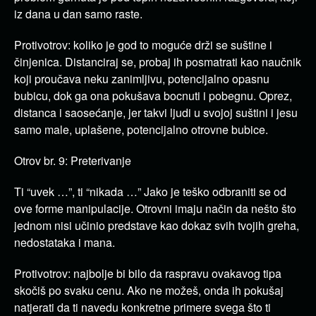
iz dana u dan samo raste.
Protivotrov: koliko je god to moguće drži se suštine i
činjenica. Distanciraj se, probaj ih posmatrati kao naučnik
koji proučava neku zanimljivu, potencijalno opasnu
bubicu, dok ga ona pokušava bocnuti i pobegnu. Oprez,
distanca i saosećanje, jer takvi ljudi u svojoj suštini i jesu
samo male, uplašene, potencijalno otrovne bubice.
Otrov br. 9: Preterivanje
Ti “uvek …”, ti “nikada …” Jako je teško odbraniti se od
ove forme manipulacije. Otrovni imaju način da nešto što
jednom nisi učinio predstave kao dokaz svih tvojih greha,
nedostataka i mana.
Protivotrov: najbolje bi bilo da raspravu ovakavog tipa
skočiš po svaku cenu. Ako ne možeš, onda ih pokušaj
natjerati da ti navedu konkretne primere svega što ti