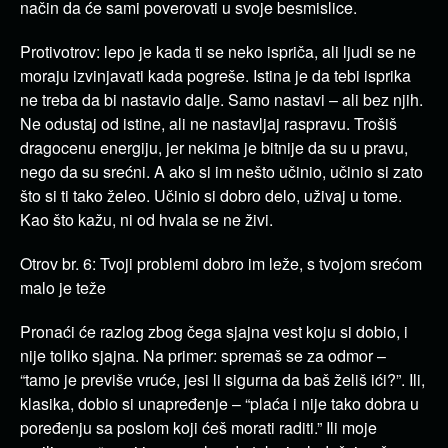
način da će sami poverovati u svoje besmislice.
Protivotrov: lepo je kada ti se neko ispriča, ali ljudi se ne
moraju izvinjavati kada pogreše. Istina je da tebi isprika
ne treba da bi nastavio dalje. Samo nastavi – ali bez njih.
Ne odustaj od istine, ali ne nastavljaj raspravu. Trošiš
dragocenu energiju, jer nekima je bitnije da su u pravu,
nego da su srećni. A ako si im nešto učinio, učinio si zato
što si ti tako želeo. Učinio si dobro delo, uživaj u tome.
Kao što kažu, ni od hvala se ne živi.
Otrov br. 6: Tvoji problemi dobro im leže, s tvojom srećom
malo je teže
Pronaći će razlog zbog čega sjajna vest koju si dobio, i
nije toliko sjajna. Na primer: spremaš se za odmor –
“tamo je previše vruće, jesi li sigurna da baš želiš ići?”. Ili,
klasika, dobio si unapređenje – “plaća i nije tako dobra u
poređenju sa poslom koji ćeš morati raditi.” Ili moje