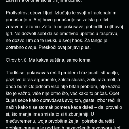
Protivotrov: otrovni ljudi izluđuju te svojim iracionalnim
ponašanjem. A njihovo ponašanje se zaista protivi
zdravom razumu. Zato ih ne pokušavaj pobediti u njihovoj
igri. Ne dozvoli sebi da se emotivno upleteš u raspravu,
ne dozvoli im da te uvuku u svoj haos. Za tango je
potrebno dvoje. Preskoči ovaj prljavi ples.
Otrov br. 8: Ma kakva suština, samo forma
Trudiš se, pokušavaš rešiti problem i razjasniti situaciju,
pažljivo biraš argumente, zaista slušaš, želiš razumeti, a
onda bum! Odjednom više nije bitan problem, nije važno
što je važno, više nije bitno što, već kako to pričaš. Opet
čuješ sebe kako opravdavaš svoj ton, geste, izbor reči ili
način kako ti se stomak pomera kada dišeš – da, provalio
si, što manje ima smisla to si ti zbunjeniji. U
međuvremenu, tvoja prvobitna želja i potreba da rešiš
problem gurnuta je pod tepih nezavršenih razgovora, koji