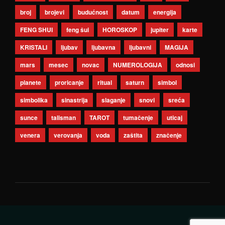
broj
brojevi
budućnost
datum
energija
FENG SHUI
feng šui
HOROSKOP
jupiter
karte
KRISTALI
ljubav
ljubavna
ljubavni
MAGIJA
mars
mesec
novac
NUMEROLOGIJA
odnosi
planete
proricanje
ritual
saturn
simbol
simbolika
sinastrija
slaganje
snovi
sreća
sunce
talisman
TAROT
tumačenje
uticaj
venera
verovanja
voda
zaštita
značenje