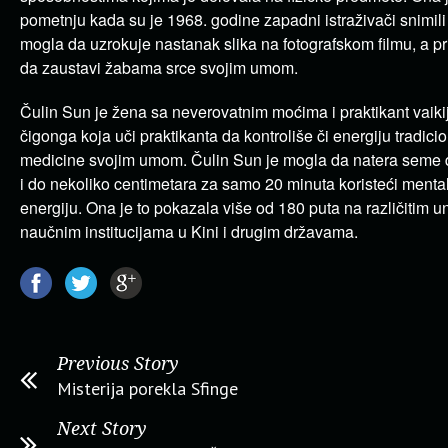
pometnju kada su je 1968. godine zapadni istraživači snimili
mogla da uzrokuje nastanak slika na fotografskom filmu, a pr
da zaustavi žabama srce svojim umom.
Čulin Sun je žena sa neverovatnim moćima i praktikant vaikija
čigonga koja uči praktikanta da kontroliše či energiju tradic
medicine svojim umom. Čulin Sun je mogla da natera seme d
i do nekoliko centimetara za samo 20 minuta koristeći menta
energiju. Ona je to pokazala više od 180 puta na različitim un
naučnim institucijama u Kini i drugim državama.
Previous Story
Misterija porekla Sfinge
Next Story