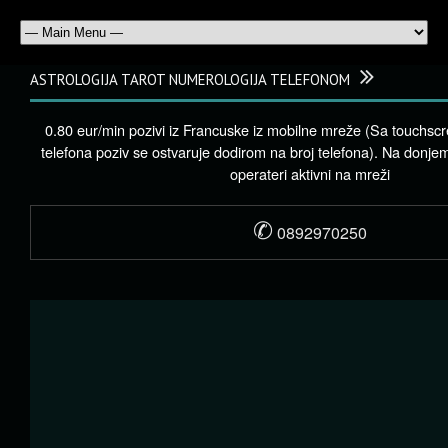
ASTROLOGIJA TAROT NUMEROLOGIJA TELEFONOM
0.80 eur/min pozivi iz Francuske iz mobilne mreže (Sa touchsc
telefona poziv se ostvaruje dodirom na broj telefona). Na donje
operateri aktivni na mreži
✆
0892970250