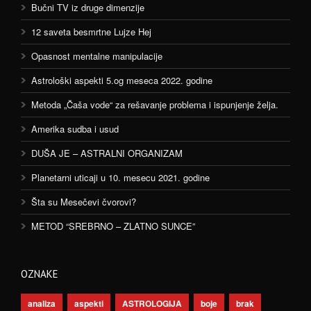
Bučni TV iz druge dimenzije
12 saveta besmrtne Lujze Hej
Opasnost mentalne manipulacije
Astrološki aspekti 5.og meseca 2022. godine
Metoda „Čaša vode“ za rešavanje problema i ispunjenje želja.
Amerika sudba i usud
DUŠA JE – ASTRALNI ORGANIZAM
Planetarni uticaji u 10. mesecu 2021. godine
Šta su Mesečevi čvorovi?
METOD “SREBRNO – ZLATNO SUNCE”
OZNAKE
analiza
aspekti
ASTROLOGIJA
boje
brak