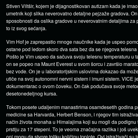
Stiven Viltšir, kojem je dijagnostikovan autizam kada je imao
umetnik koji slika neverovatno detaljne pejzaže gradova. On 
sposobnosti da oslika gradove u neverovatnim detaljima za p
to iz svog sećanja.
Vim Hof je zaprepastio mnoge naučnike kada je uspeo pomo
ostane pod ledom skoro dva sata bez da se njegova telesna
Pošto je Vim uspeo da sačuva svoju telesnu temperaturu u t
on se popeo na Maunt Everest u svom šorcu i završio marato
bez vode. On je u laboratorijskim uslovima dokazao da mož
utiče na svoj autonomni nervni sistem i imuni sistem. VICE j
dokumentarac o ovom čoveku. On čak podučava svoje meto
desetonedeljnog kursa.
Tokom posete udaljenim manastirima osamdesetih godina pr
medicine sa Harvarda, Herbert Benson, i njegov tim istraživ
način života monaha u Himalajima koji su mogli da podignu 
prstiju za 17 stepeni. To je veoma značajna razlika i još uv
oni mogu da stvore toliku količinu toplote. Ovi istraživači su