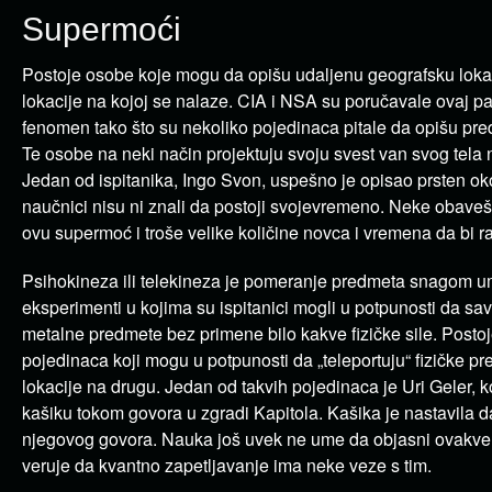
Supermoći
Postoje osobe koje mogu da opišu udaljenu geografsku lokac
lokacije na kojoj se nalaze. CIA i NSA su poručavale ovaj p
fenomen tako što su nekoliko pojedinaca pitale da opišu pre
Te osobe na neki način projektuju svoju svest van svog tela 
Jedan od ispitanika, Ingo Svon, uspešno je opisao prsten oko
naučnici nisu ni znali da postoji svojevremeno. Neke obaveš
ovu supermoć i troše velike količine novca i vremena da bi r
Psihokineza ili telekineza je pomeranje predmeta snagom 
eksperimenti u kojima su ispitanici mogli u potpunosti da sav
metalne predmete bez primene bilo kakve fizičke sile. Postoje
pojedinaca koji mogu u potpunosti da „teleportuju“ fizičke p
lokacije na drugu. Jedan od takvih pojedinaca je Uri Geler, k
kašiku tokom govora u zgradi Kapitola. Kašika je nastavila d
njegovog govora. Nauka još uvek ne ume da objasni ovakv
veruje da kvantno zapetljavanje ima neke veze s tim.