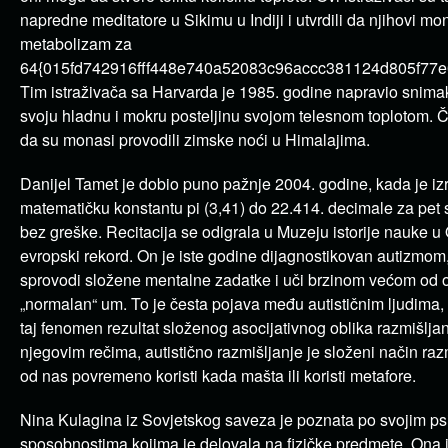
napredne meditatore u Sikimu u Indiji i utvrdili da njihovi 
metabolizam za
64{015fd742916fff448e740a52083c96accc381124d805f77e
Tim istraživača sa Harvarda je 1985. godine napravio snim
svoju hladnu i mokru posteljinu svojom telesnom toplotom. Č
da su monasi provodili zimske noći u Himalajima.
Danijel Tamet je dobio puno pažnje 2004. godine, kada je iz
matematičku konstantu pi (3,41) do 22.414. decimale za pet s
bez greške. Recitacija se odigrala u Muzeju istorije nauke u 
evropski rekord. On je iste godine dijagnostikovan autizmo
sprovodi složene mentalne zadatke i uči brzinom većom od 
„normalan“ um. To je česta pojava među autističnim ljudima,
taj fenomen rezultat složenog asocijativnog oblika razmišlja
njegovim rečima, autistično razmišljanje je složeni način raz
od nas povremeno koristi kada mašta ili koristi metafore.
Nina Kulagina iz Sovjetskog saveza je poznata po svojim ps
sposobnostima kojima je delovala na fizičke predmete. Ona 