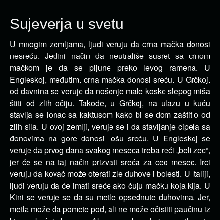
Sujeverja u svetu
U mnogim zemljama, ljudi veruju da crna mačka donosi
nesreću. Jedini način da neutrališe susret sa crnom
mačkom je da se pljune preko levog ramena.
U
Engleskoj, međutim, crna mačka donosi sreću. U Grčkoj,
od davnina se veruje da nošenje male koske slepog miša
štiti od zlih očiju. Takođe, u Grčkoj, na ulazu u kuću
stavlja se lonac sa kaktusom kako bi se dom zaštitio od
zlih sila. U ovoj zemlji, veruje se i da stavljanje cipela sa
đonovima na gore donosi lošu sreću. U Engleskoj se
veruje da prvog dana svakog meseca treba reći „beli zec“,
jer će se na taj način prizvati sreća za ceo mesec. Irci
veruju da kovač može oterati zle duhove i bolesti. U Italiji,
ljudi veruju da će imati sreće ako čuju mačku koja kija. U
Kini se veruje se da su metle opsednute duhovima. Jer,
metla može da pomete pod, ali ne može očistiti paučinu iz