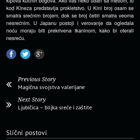
kipova kućnih bogova. Ako vas neko udari sa metlom, to
kod Kineza predstavlja prokletstvo. U Kini broj osam se
smatra srećnim brojem, dok se broj četiri smatra veoma
nesrećnim. U Japanu postoji i verovanje da ogledala
noću moraju biti prekrivena tkaninom, kako bi oterali
nesreću.
Previous Story
Magična svojstva valerijane
Next Story
Ljubičica – biljka sreće i zaštite
Slični postovi