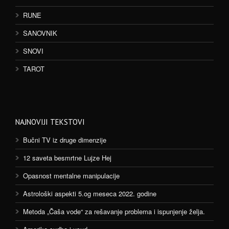
RUNE
SANOVNIK
SNOVI
TAROT
NAJNOVIJI TEKSTOVI
Bučni TV iz druge dimenzije
12 saveta besmrtne Lujze Hej
Opasnost mentalne manipulacije
Astrološki aspekti 5.og meseca 2022. godine
Metoda „Čaša vode“ za rešavanje problema i ispunjenje želja.