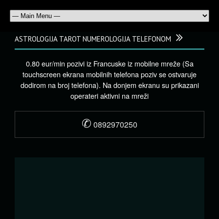
ASTROLOGIJA TAROT NUMEROLOGIJA TELEFONOM
0.80 eur/min pozivi iz Francuske iz mobilne mreže (Sa
touchscreen ekrana mobilnih telefona poziv se ostvaruje
dodirom na broj telefona). Na donjem ekranu su prikazani
operateri aktivni na mreži
✆
0892970250