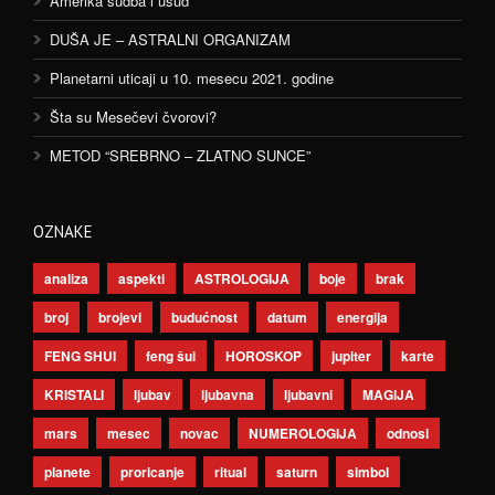
Amerika sudba i usud
DUŠA JE – ASTRALNI ORGANIZAM
Planetarni uticaji u 10. mesecu 2021. godine
Šta su Mesečevi čvorovi?
METOD “SREBRNO – ZLATNO SUNCE”
OZNAKE
analiza
aspekti
ASTROLOGIJA
boje
brak
broj
brojevi
budućnost
datum
energija
FENG SHUI
feng šui
HOROSKOP
jupiter
karte
KRISTALI
ljubav
ljubavna
ljubavni
MAGIJA
mars
mesec
novac
NUMEROLOGIJA
odnosi
planete
proricanje
ritual
saturn
simbol