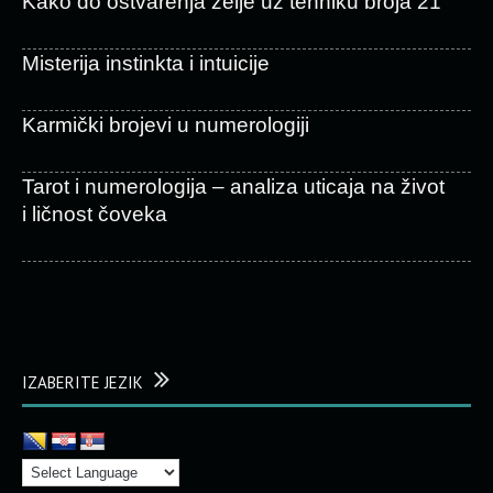
Kako do ostvarenja želje uz tehniku broja 21
Misterija instinkta i intuicije
Karmički brojevi u numerologiji
Tarot i numerologija – analiza uticaja na život
i ličnost čoveka
IZABERITE JEZIK