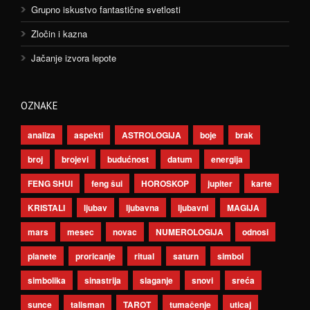
Grupno iskustvo fantastične svetlosti
Zločin i kazna
Jačanje izvora lepote
OZNAKE
analiza
aspekti
ASTROLOGIJA
boje
brak
broj
brojevi
budućnost
datum
energija
FENG SHUI
feng šui
HOROSKOP
jupiter
karte
KRISTALI
ljubav
ljubavna
ljubavni
MAGIJA
mars
mesec
novac
NUMEROLOGIJA
odnosi
planete
proricanje
ritual
saturn
simbol
simbolika
sinastrija
slaganje
snovi
sreća
sunce
talisman
TAROT
tumačenje
uticaj