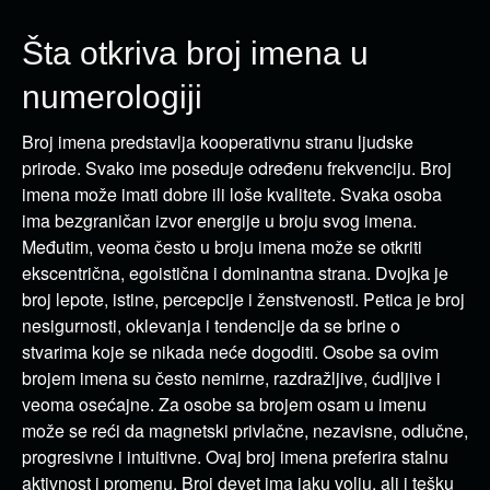
Šta otkriva broj imena u
numerologiji
Broj imena predstavlja kooperativnu stranu ljudske
prirode. Svako ime poseduje određenu frekvenciju. Broj
imena može imati dobre ili loše kvalitete. Svaka osoba
ima bezgraničan izvor energije u broju svog imena.
Međutim, veoma često u broju imena može se otkriti
ekscentrična, egoistična i dominantna strana. Dvojka je
broj lepote, istine, percepcije i ženstvenosti. Petica je broj
nesigurnosti, oklevanja i tendencije da se brine o
stvarima koje se nikada neće dogoditi. Osobe sa ovim
brojem imena su često nemirne, razdražljive, ćudljive i
veoma osećajne. Za osobe sa brojem osam u imenu
može se reći da magnetski privlačne, nezavisne, odlučne,
progresivne i intuitivne. Ovaj broj imena preferira stalnu
aktivnost i promenu. Broj devet ima jaku volju, ali i tešku