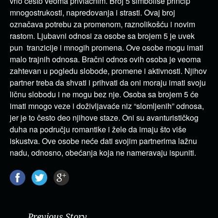
vrlo često veoma privlačnim. Broj 5 simboliše princip
mnogostrukosti, napredovanja i strasti. Ovaj broj
označava potrebu za promenom, raznolikošću i novim
rastom. Ljubavni odnosi za osobe sa brojem 5 je uvek
pun tranzicije i mnogih promena. Ove osobe mogu imati
malo trajnih odnosa. Bračni odnos ovih osoba je veoma
zahtevan u pogledu slobode, promene i aktivnosti. Njihov
partner treba da shvati i prihvati da oni moraju imati svoju
ličnu slobodu i ne mogu bez nje. Osoba sa brojem 5 će
imati mnogo veze i doživljavaće niz “slomljenih” odnosa,
jer je to često deo njihove staze. Oni su avanturističkog
duha na području romantike i žele da imaju što više
iskustva. Ove osobe neće dati svojim partnerima lažnu
nadu, odnosno, obećanja koja ne nameravaju ispuniti.
Previous Story