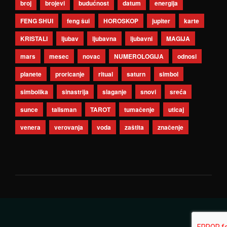
broj
brojevi
budućnost
datum
energija
FENG SHUI
feng šui
HOROSKOP
jupiter
karte
KRISTALI
ljubav
ljubavna
ljubavni
MAGIJA
mars
mesec
novac
NUMEROLOGIJA
odnosi
planete
proricanje
ritual
saturn
simbol
simbolika
sinastrija
slaganje
snovi
sreća
sunce
talisman
TAROT
tumačenje
uticaj
venera
verovanja
voda
zaštita
značenje