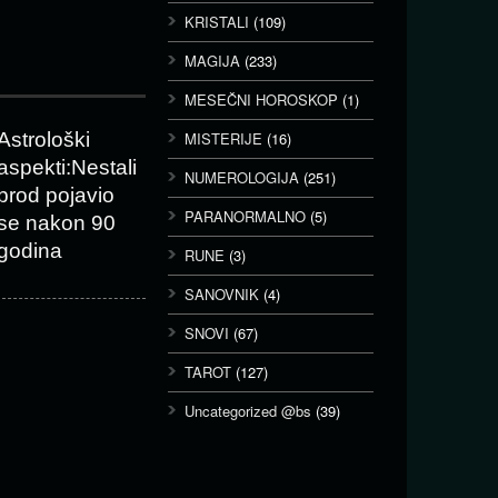
KRISTALI
(109)
MAGIJA
(233)
MESEČNI HOROSKOP
(1)
Astrološki
MISTERIJE
(16)
aspekti:Nestali
NUMEROLOGIJA
(251)
brod pojavio
PARANORMALNO
(5)
se nakon 90
godina
RUNE
(3)
SANOVNIK
(4)
SNOVI
(67)
TAROT
(127)
Uncategorized @bs
(39)