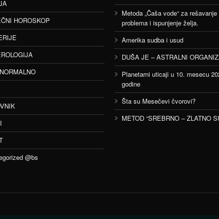
JA
Metoda „Čaša vode“ za rešavanje
ČNI HOROSKOP
problema i ispunjenje želja.
ERIJE
Amerika sudba i usud
ROLOGIJA
DUŠA JE – ASTRALNI ORGANI
ANORMALNO
Planetarni uticaji u 10. mesecu 20
godine
Šta su Mesečevi čvorovi?
VNIK
METOD “SREBRNO – ZLATNO S
I
T
egorized @bs