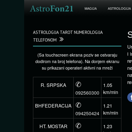
MAGIJA
ASTROLOGIJA
ASTROLOGIJA TAROT NUMEROLOGIJA
S
TELEFONOM
Ur
i 
(Sa touchscreen ekrana poziv se ostvaraju
re
dodirom na broj telefona). Na donjem ekranu
su prikazani operateri aktivni na mreži
ne
na
✆
re
R. SRPSKA
1.05
km/min
092560300
✆
BHFEDERACIJA
1.21
km/min
094250424
✆
HT. MOSTAR
1.23