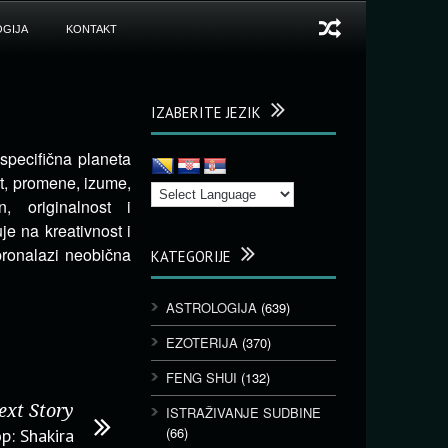
GIJA
KONTAKT
IZABERITE JEZIK
specifična planeta
t, promene, izume,
n, originalnost i
e na kreativnost i
 pronalazi neobična
KATEGORIJE
ASTROLOGIJA
(639)
EZOTERIJA
(370)
FENG SHUI
(132)
ext Story
ISTRAŽIVANJE SUDBINE
(66)
p: Shakira