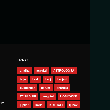
OZNAKE
analiza
aspekti
ASTROLOGIJA
boje
brak
broj
brojevi
budućnost
datum
energija
FENG SHUI
feng šui
HOROSKOP
022.
jupiter
karte
KRISTALI
ljubav