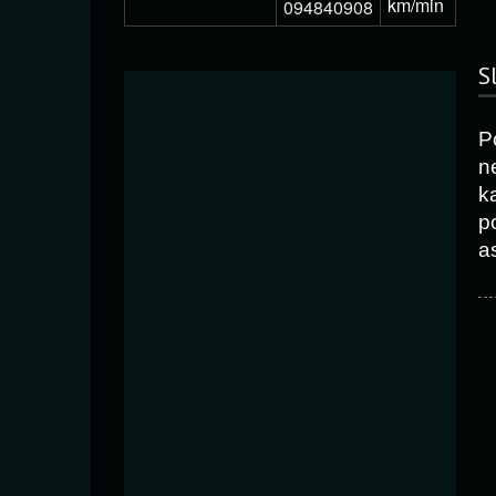
km/min
094840908
S
P
n
k
p
as