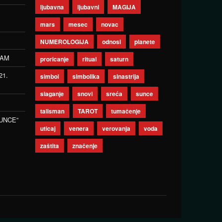
ljubavna
ljubavni
MAGIJA
mars
mesec
novac
NUMEROLOGIJA
odnosi
planete
ZAM
proricanje
ritual
saturn
21.
simbol
simbolika
sinastrija
slaganje
snovi
sreća
sunce
talisman
TAROT
tumačenje
UNCE”
uticaj
venera
verovanja
voda
zaštita
značenje