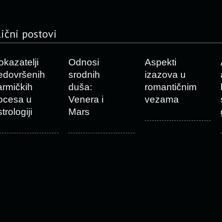
lični postovi
okazatelji
Odnosi
Aspekti
edovršenih
srodnih
izazova u
armičkih
duša:
romantičnim
ocesa u
Venera i
vezama
trologiji
Mars