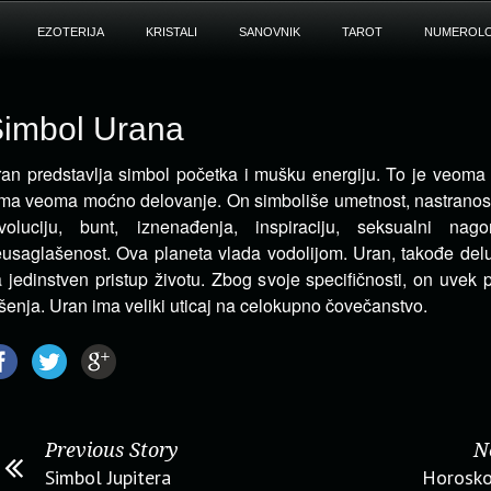
EZOTERIJA
KRISTALI
SANOVNIK
TAROT
NUMEROLO
imbol Urana
an predstavlja simbol početka i mušku energiju. To je veoma 
ima veoma moćno delovanje.
On simboliše umetnost, nastranos
voluciju, bunt, iznenađenja, inspiraciju, seksualni nago
usaglašenost. Ova planeta vlada vodolijom. Uran, takođe deluj
 jedinstven pristup životu. Zbog svoje specifičnosti, on uvek
šenja. Uran ima veliki uticaj na celokupno čovečanstvo.
Previous Story
N
Simbol Jupitera
Horosko