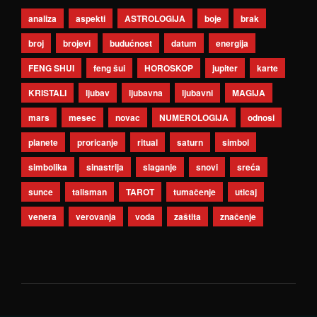
analiza
aspekti
ASTROLOGIJA
boje
brak
broj
brojevi
budućnost
datum
energija
FENG SHUI
feng šui
HOROSKOP
jupiter
karte
KRISTALI
ljubav
ljubavna
ljubavni
MAGIJA
mars
mesec
novac
NUMEROLOGIJA
odnosi
planete
proricanje
ritual
saturn
simbol
simbolika
sinastrija
slaganje
snovi
sreća
sunce
talisman
TAROT
tumačenje
uticaj
venera
verovanja
voda
zaštita
značenje