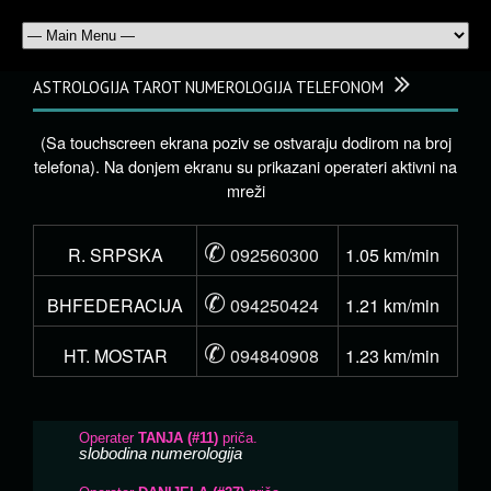
ASTROLOGIJA TAROT NUMEROLOGIJA TELEFONOM
(Sa touchscreen ekrana poziv se ostvaraju dodirom na broj
telefona). Na donjem ekranu su prikazani operateri aktivni na
mreži
✆
R. SRPSKA
092560300
1.05 km/min
✆
BHFEDERACIJA
094250424
1.21 km/min
✆
HT. MOSTAR
094840908
1.23 km/min