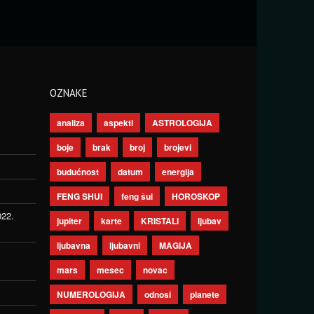
OZNAKE
analiza
aspekti
ASTROLOGIJA
boje
brak
broj
brojevi
budućnost
datum
energija
FENG SHUI
feng šui
HOROSKOP
022.
jupiter
karte
KRISTALI
ljubav
ljubavna
ljubavni
MAGIJA
mars
mesec
novac
NUMEROLOGIJA
odnosi
planete