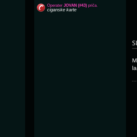
S
M
l