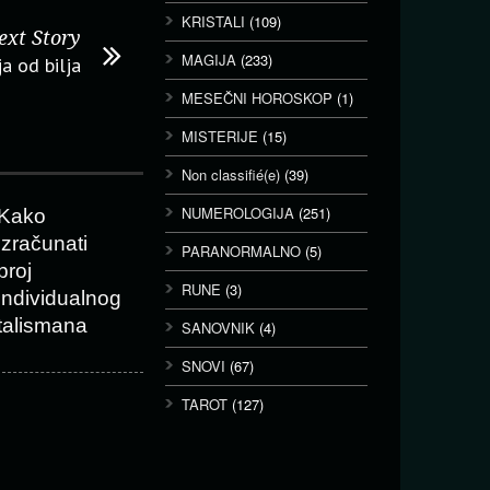
KRISTALI
(109)
ext Story
MAGIJA
(233)
ja od bilja
MESEČNI HOROSKOP
(1)
MISTERIJE
(15)
Non classifié(e)
(39)
NUMEROLOGIJA
(251)
Kako
izračunati
PARANORMALNO
(5)
broj
RUNE
(3)
individualnog
talismana
SANOVNIK
(4)
SNOVI
(67)
TAROT
(127)