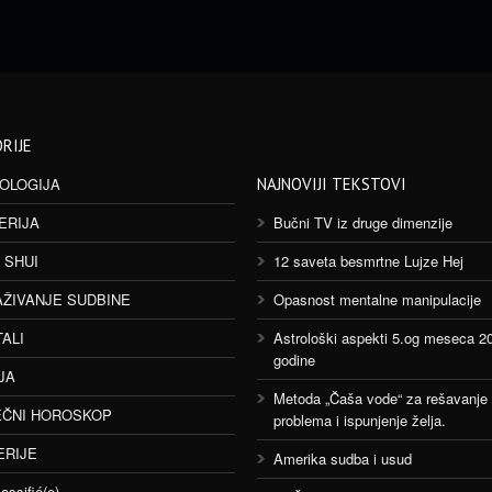
RIJE
OLOGIJA
NAJNOVIJI TEKSTOVI
ERIJA
Bučni TV iz druge dimenzije
 SHUI
12 saveta besmrtne Lujze Hej
AŽIVANJE SUDBINE
Opasnost mentalne manipulacije
TALI
Astrološki aspekti 5.og meseca 2
godine
JA
Metoda „Čaša vode“ za rešavanje
ČNI HOROSKOP
problema i ispunjenje želja.
ERIJE
Amerika sudba i usud
assifié(e)