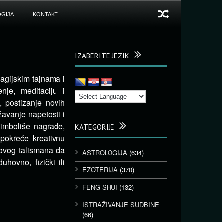
GIJA
KONTAKT
IZABERITE JEZIK
agijskim tajnama i
je, meditaciju i
 postizanje novih
žavanje napetosti i
Simboliše nagrade,
KATEGORIJE
 pokreće kreativnu
ovog talismana da
ASTROLOGIJA
(634)
uhovno, fizički ili
EZOTERIJA
(370)
FENG SHUI
(132)
ISTRAŽIVANJE SUDBINE
(66)