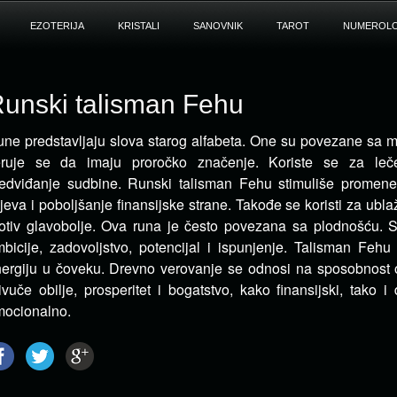
EZOTERIJA
KRISTALI
SANOVNIK
TAROT
NUMEROLO
unski talisman Fehu
ne predstavljaju slova starog alfabeta. One su povezane sa m
eruje se da imaju proročko značenje.
Koriste se za lečen
edviđanje sudbine. Runski talisman Fehu stimuliše promene,
ljeva i poboljšanje finansijske strane. Takođe se koristi za ubla
otiv glavobolje. Ova runa je često povezana sa plodnošću. 
bicije, zadovoljstvo, potencijal i ispunjenje. Talisman Fehu
ergiju u čoveku. Drevno verovanje se odnosi na sposobnost 
ivuče obilje, prosperitet i bogatstvo, kako finansijski, tako i d
ocionalno.