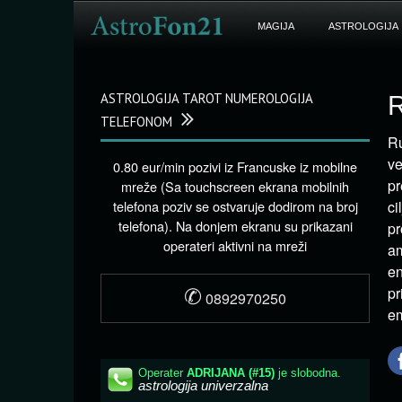
MAGIJA
ASTROLOGIJA
ASTROLOGIJA TAROT NUMEROLOGIJA
R
TELEFONOM
Ru
v
0.80 eur/min pozivi iz Francuske iz mobilne
pr
mreže (Sa touchscreen ekrana mobilnih
telefona poziv se ostvaruje dodirom na broj
ci
telefona). Na donjem ekranu su prikazani
pr
operateri aktivni na mreži
am
en
✆
pr
0892970250
em