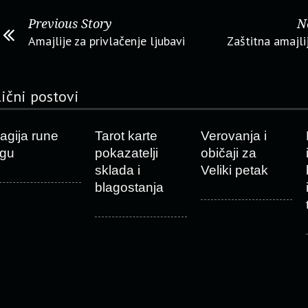
Previous Story
N
Amajlije za privlačenje ljubavi
Zaštitna amajli
lični postovi
agija rune
Tarot karte
Verovanja i
agu
pokazatelji
običaji za
sklada i
Veliki petak
blagostanja