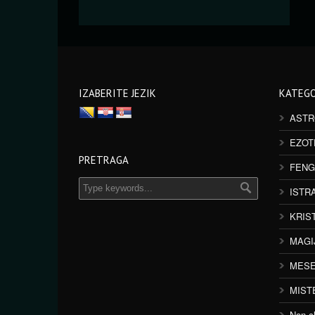
IZABERITE JEZIK
KATEGO
ASTR
EZOT
PRETRAGA
FENG
ISTR
KRIS
MAGI
MESE
MIST
Non cl