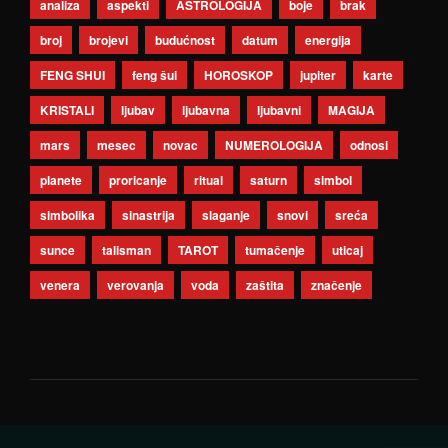
analiza
aspekti
ASTROLOGIJA
boje
brak
broj
brojevi
budućnost
datum
energija
FENG SHUI
feng šui
HOROSKOP
jupiter
karte
KRISTALI
ljubav
ljubavna
ljubavni
MAGIJA
mars
mesec
novac
NUMEROLOGIJA
odnosi
planete
proricanje
ritual
saturn
simbol
simbolika
sinastrija
slaganje
snovi
sreća
sunce
talisman
TAROT
tumačenje
uticaj
venera
verovanja
voda
zaštita
značenje