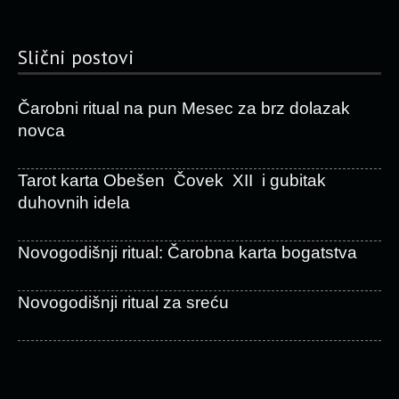
Slični postovi
Čarobni ritual na pun Mesec za brz dolazak
novca
Tarot karta Obešen Čovek XII i gubitak
duhovnih idela
Novogodišnji ritual: Čarobna karta bogatstva
Novogodišnji ritual za sreću