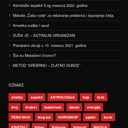
Astrološki aspekti 5.og meseca 2022. godine
Metoda „Čaša vode“ za rešavanje problema i ispunjenje želja.
Amerika sudba i usud
DUŠA JE – ASTRALNI ORGANIZAM
Planetarni uticaji u 10. mesecu 2021. godine
Šta su Mesečevi čvorovi?
METOD “SREBRNO – ZLATNO SUNCE”
OZNAKE
analiza
aspekti
ASTROLOGIJA
boje
brak
broj
brojevi
budućnost
datum
energija
FENG SHUI
feng šui
HOROSKOP
jupiter
karte
KRISTALI
ljubav
ljubavna
ljubavni
MAGIJA