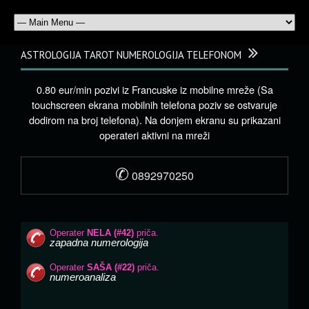
ASTROLOGIJA TAROT NUMEROLOGIJA TELEFONOM
0.80 eur/min pozivi iz Francuske iz mobilne mreže (Sa
touchscreen ekrana mobilnih telefona poziv se ostvaruje
dodirom na broj telefona). Na donjem ekranu su prikazani
operateri aktivni na mreži
✆
0892970250