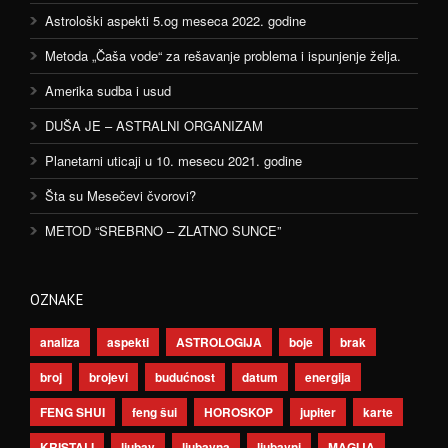
Astrološki aspekti 5.og meseca 2022. godine
Metoda „Čaša vode“ za rešavanje problema i ispunjenje želja.
Amerika sudba i usud
DUŠA JE – ASTRALNI ORGANIZAM
Planetarni uticaji u 10. mesecu 2021. godine
Šta su Mesečevi čvorovi?
METOD “SREBRNO – ZLATNO SUNCE”
OZNAKE
analiza
aspekti
ASTROLOGIJA
boje
brak
broj
brojevi
budućnost
datum
energija
FENG SHUI
feng šui
HOROSKOP
jupiter
karte
KRISTALI
ljubav
ljubavna
ljubavni
MAGIJA