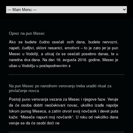
Oprez na pun Mesec
Ako se budete čudno osećali ovih dana, budete nervozni,
napeti, ćudljivi, skloni nesanici, emotivni – to je zato jer je pun
Mesec u Vodoliji, a uticaj će se osećati posebno danas, te u
naredna dva dana. Na dan 16. avgusta 2016. godine, Mesec je
ušao u Vodoliju u poslepodnevnim s
Na pun Mesec po narodnom verovanju treba uraditi ritual za
privlačenje novca
Postoji puno verovanja vezana za Mesec i njegove faze. Veruje
da će osoba dobiti neočekivani novac, ukoliko izađe napolje
tokom punog Meseca, a zatim otvori svoj novčanik i devet puta
kaže: “Meseče napuni moj novčanik”. U roku od nekoliko dana
veruje se da će osobi doći ne