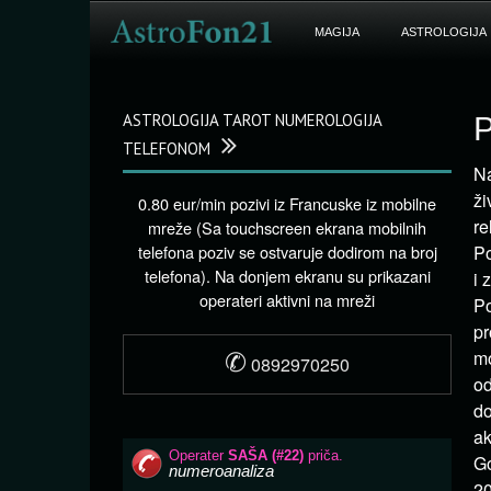
MAGIJA
ASTROLOGIJA
ASTROLOGIJA TAROT NUMEROLOGIJA
P
TELEFONOM
Na
ži
0.80 eur/min pozivi iz Francuske iz mobilne
re
mreže (Sa touchscreen ekrana mobilnih
telefona poziv se ostvaruje dodirom na broj
Po
telefona). Na donjem ekranu su prikazani
i 
operateri aktivni na mreži
Po
pr
✆
mo
0892970250
od
do
ak
Go
20