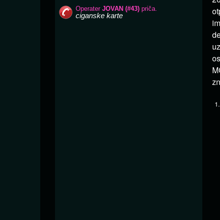
ot
im
de
uz
os
MC
zn