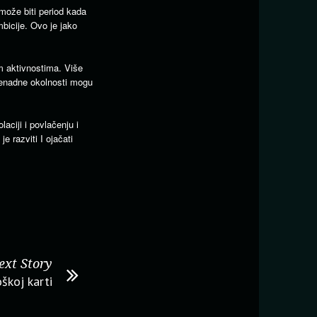
 može biti period kada
bicije. Ovo je jako
m aktivnostima. Više
Iznenadne okolnosti mogu
aciji i povlačenju i
e razviti I ojačati
ext Story
škoj karti