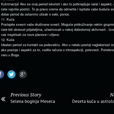
Kulminacija! Ako se ovaj period iskoristi i ako to potkrepljuje natal i aspekti,
ćete najviše postići. To je pravo vreme da odmerite i ispitate vaše buduće am
dobar period da ostavimo utisak o sebi, ponos.
11. Kuća
Postajete svesni vaše društvene svesti. Moguće pridruživanje nekim grupni
ćete biti okrenuti prijateljima, učestvovati u nekoj dobrotornoj aktivnosti . 
vas inspirisati za nove planove i ciljeve.
12. Kuća
Idealan period za kontakt sa podsvešću. Ako u natalu postoji naglašenost izol
ako postoje i aspekti za to, vodite računa o introspekciji, potsvesti. Potrebno j
veru u Boga.
Previous Story
N
Selena boginja Meseca
Deseta kuća u astrolo