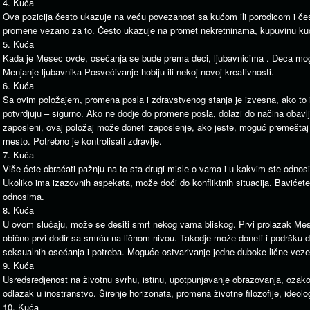
4. Kuća
Ova pozicija često ukazuje na veću povezanost sa kućom ili porodicom i č
promene vezano za to. Često ukazuje na promet nekretninama, kupuvinu ku
5. Kuća
Kada je Mesec ovde, osećanja se bude prema deci, ljubavnicima . Deca mog
Menjanje ljubavnika Posvećivanje hobiju ili nekoj novoj kreativnosti.
6. Kuća
Sa ovim položajem, promena posla i zdravstvenog stanja je izvesna, ako to i
potvrdjuju – sigurno. Ako ne dodje do promene posla, dolazi do načina obavlj
zaposleni, ovaj položaj može doneti zaposlenje, ako jeste, moguć premeštaj
mesto. Potrebno je kontrolisati zdravlje.
7. Kuća
Više ćete obraćati pažnju na to sta drugi misle o vama i u kakvim ste odnos
Ukoliko ima izazovnih aspekata, može doći do konfliktnih situacija. Bavićet
odnosima.
8. Kuća
U ovom slučaju, može se desiti smrt nekog vama bliskog. Prvi prolazak Me
obično prvi dodir sa smrću na ličnom nivou. Takodje može doneti i podršku d
seksualnih osećanja i potreba. Moguće ostvarivanje jedne duboke lične veze
9. Kuća
Usredsredjenost na životnu svrhu, istinu, upotpunjavanje obrazovanja, ozakon
odlazak u inostranstvo. Širenje horizonata, promena životne filozofije, ideolog
10. Kuća