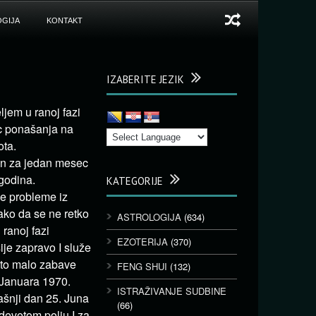
GIJA
KONTAKT
IZABERITE JEZIK
ljem u ranoj fazi
ac ponašanja na
ota.
en za jedan mesec
 godina.
KATEGORIJE
ne probleme iz
tako da se ne retko
ASTROLOGIJA
(634)
ranoj fazi
EZOTERIJA
(370)
ije zapravo I služe
 eto malo zabave
FENG SHUI
(132)
. Januara 1970.
ISTRAŽIVANJE SUDBINE
šnji dan 25. Juna
(66)
devetom polju I za