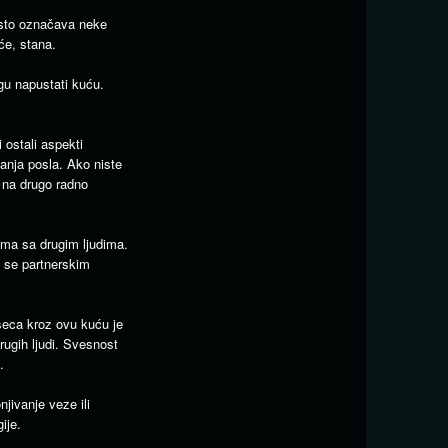
esto označava neke
će, stana.
u napustati kuću.
 ostali aspekti
anja posla. Ako niste
 na drugo radno
ima sa drugim ljudima.
e se partnerskim
seca kroz ovu kuću je
rugih ljudi. Svesnost
.
jivanje veze ili
ije.