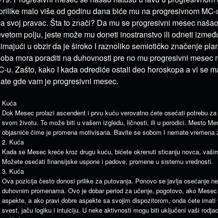
prilike malo više od godinu dana biće mu na progresivnom MC-
a svoj pravac. Šta to znači? Da mu se progresivni mesec naša
vetom polju, jeste može mu doneti inostranstvo ili odneti između
imajući u obzir da je široko I raznoliko semiotičko značenje plan
oba mora poraditi na duhovnosti pre no mu progresivni mesec 
-u. Zašto, kako I kada odrediće ostali deo horoskopa a vi se m
ate gde vam je progresivni mesec.
Kuća
Dok Mesec prolazi ascendent i prvu kuću verovatno ćete osećati potrebu 
svom životu. To može biti u vašem izgledu, ličnosti, ili u porodici. Mesto Me
objasniće čime je promena motivisana. Bavite se sobom I nemate vremena z
2. Kuća
Kada se Mesec kreće kroz drugu kuću, bićete okrenuti sticanju novca, vašim
Možete osećati finansijske uspone i padove, promene u sistemu vrednosti.
3. Kuća
Ova pozicija često donosi prilike za putovanja. Ponovo se javlja osećanje ne
duhovnim promenama. Ovo je dobar period za učenje, pogotovo, ako Mesec 
aspekte, a ako pravi dobre aspekte sa svojim dispozitorom, onda ćete imati
svest, jaču logiku i intuiciju. U neke aktivnosti mogu biti uključeni vaši rodjaci