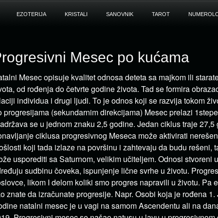
EZOTERIJA
KRISTALI
SANOVNIK
TAROT
NUMEROLO
rogresivni Mesec po kućama
talni Mesec opisuje kvalitet odnosa deteta sa majkom ili starate
vota, od rođenja do četvrte godine života. Tad se formira obraz
laciji individua i drugi ljudi. To je odnos koji se razvija tokom živ
 progresijama (sekundarnim direkcijama) Mesec prelazi 1step
zadržava se u jednom znaku 2,5 godine. Jedan ciklus traje 27,5
navljanje ciklusa progresivnog Meseca može aktivirati nereše
ošlosti koji tada izlaze na površinu i zahtevaju da budu rešeni, 
že usporediti sa Saturnom, velikim učiteljem. Odnosi stvoreni u 
ređuju sudbinu čoveka, ispunjenje lične svrhe u životu. Progres
slovce, likom I delom koliki smo progres napravili u životu. Pa
o znate da izračunate progresije. Napr. Osobi koja je rođena 1
dine natalni mesec je u vagi na samom Ascendentu ali na dana
19. Progresivni mesec se našao natusu u lavu u progresivnom 