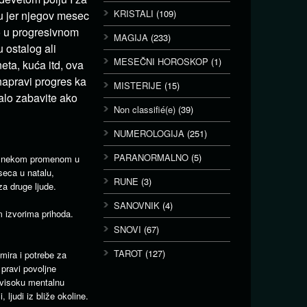
KRISTALI
(109)
u jer njegov mesec
o u progresivnom
MAGIJA
(233)
 ostalog ali
MESEČNI HOROSKOP
(1)
eta, kuća itd, ova
napravi progres ka
MISTERIJE
(15)
alo zabavite ako
Non classifié(e)
(39)
NUMEROLOGIJA
(251)
PARANORMALNO
(5)
za nekom promenom u
seca u natalu,
RUNE
(3)
a druge ljude.
SANOVNIK
(4)
 izvorima prihoda.
SNOVI
(67)
TAROT
(127)
mira i potrebe za
pravi povoljne
 visoku mentalnu
, ljudi iz bliže okoline.