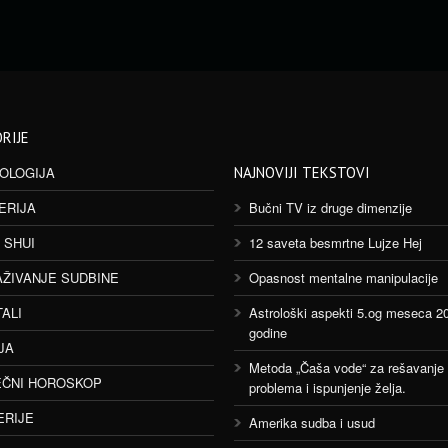
RIJE
OLOGIJA
NAJNOVIJI TEKSTOVI
ERIJA
Bučni TV iz druge dimenzije
 SHUI
12 saveta besmrtne Lujze Hej
AŽIVANJE SUDBINE
Opasnost mentalne manipulacije
TALI
Astrološki aspekti 5.og meseca 2
godine
JA
Metoda „Čaša vode“ za rešavanje
ČNI HOROSKOP
problema i ispunjenje želja.
ERIJE
Amerika sudba i usud