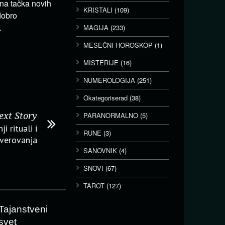
na tačka novih
KRISTALI
(109)
dobro
.
MAGIJA
(233)
MESEČNI HOROSKOP
(1)
MISTERIJE
(16)
NUMEROLOGIJA
(251)
Okategoriserad
(38)
ext Story
PARANORMALNO
(5)
i rituali i
RUNE
(3)
verovanja
SANOVNIK
(4)
SNOVI
(67)
TAROT
(127)
Tajanstveni
svet