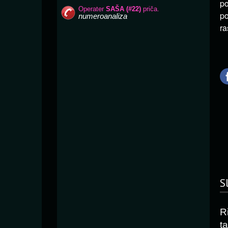
po
po
ra
S
R
ta