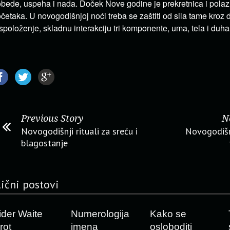
bede, uspeha i nada. Doček Nove godine je prekretnica i polaz
četaka. U novogodišnjoj noći treba se zaštiti od sila tame kroz 
spoloženje, skladnu interakciju tri komponente, uma, tela i duha
Previous Story
N
Novogodišnji rituali za sreću i
Novogodišnj
blagostanje
lični postovi
ider Waite
Numerologija
Kako se
rot
imena
osloboditi