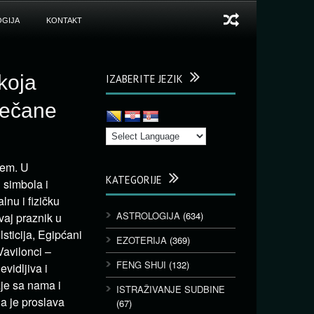
GIJA
KONTAKT
koja
IZABERITE JEZIK
večane
jem. U
KATEGORIJE
 simbola i
nu i fizičku
ASTROLOGIJA
(634)
vaj praznik u
sticija, Egipćani
EZOTERIJA
(369)
Vavilonci –
FENG SHUI
(132)
vidljiva i
aje sa nama i
ISTRAŽIVANJE SUDBINE
a je proslava
(67)