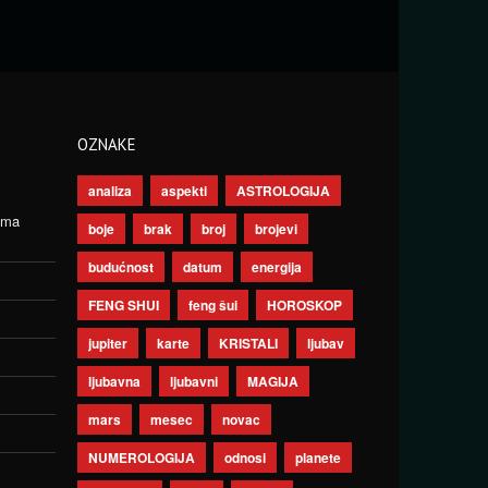
OZNAKE
analiza
aspekti
ASTROLOGIJA
ima
boje
brak
broj
brojevi
budućnost
datum
energija
FENG SHUI
feng šui
HOROSKOP
jupiter
karte
KRISTALI
ljubav
ljubavna
ljubavni
MAGIJA
mars
mesec
novac
NUMEROLOGIJA
odnosi
planete