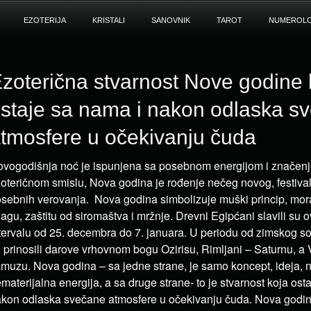
EZOTERIJA
KRISTALI
SANOVNIK
TAROT
NUMEROLO
zoterična stvarnost Nove godine 
staje sa nama i nakon odlaska s
tmosfere u očekivanju čuda
vogodišnja noć je ispunjena sa posebnom energijom i značen
oteričnom smislu, Nova godina je rođenje nečeg novog, festival
sebnih verovanja. Nova godina simbolizuje muški princip, moral
agu, zaštitu od siromaštva i mržnje. Drevni Egipćani slavili su o
tervalu od 25. decembra do 7. januara. U periodu od zimskog sol
 prinosili darove vrhovnom bogu Ozirisu, Rimljani – Saturnu, a 
muzu. Nova godina – sa jedne strane, je samo koncept, ideja, ne
materijalna energija, a sa druge strane- to je stvarnost koja ost
kon odlaska svečane atmosfere u očekivanju čuda. Nova godin