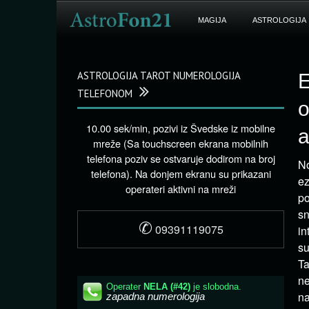
MAGIJA
ASTROLOGIJA
ASTROLOGIJA TAROT NUMEROLOGIJA
E
TELEFONOM
o
10.00 sek/min, pozivi iz Švedske iz mobilne
a
mreže (Sa touchscreen ekrana mobilnih
telefona poziv se ostvaruje dodirom na broj
No
telefona). Na donjem ekranu su prikazani
ez
operateri aktivni na mreži
po
sn
✆
09391119075
in
su
Ta
ne
na