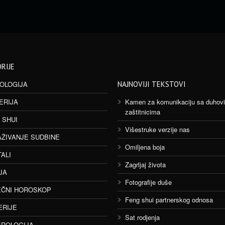
RIJE
OLOGIJA
NAJNOVIJI TEKSTOVI
ERIJA
Kamen za komunikaciju sa duhov
zaštitnicima
 SHUI
Višestruke verzije nas
AŽIVANJE SUDBINE
Omiljena boja
TALI
Zagrljaj života
JA
Fotografije duše
ČNI HOROSKOP
Feng shui partnerskog odnosa
ERIJE
Sat rodjenja
ROLOGIJA