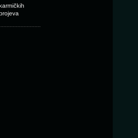
karmičkih
brojeva