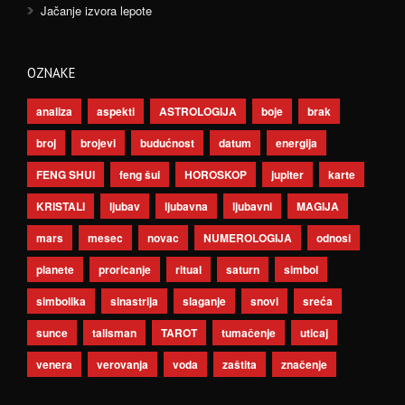
Jačanje izvora lepote
OZNAKE
analiza
aspekti
ASTROLOGIJA
boje
brak
broj
brojevi
budućnost
datum
energija
FENG SHUI
feng šui
HOROSKOP
jupiter
karte
KRISTALI
ljubav
ljubavna
ljubavni
MAGIJA
mars
mesec
novac
NUMEROLOGIJA
odnosi
planete
proricanje
ritual
saturn
simbol
simbolika
sinastrija
slaganje
snovi
sreća
sunce
talisman
TAROT
tumačenje
uticaj
venera
verovanja
voda
zaštita
značenje