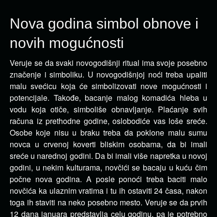
Nova godina simbol obnove i
novih mogućnosti
Veruje se da svaki novogodišnji ritual ima svoje posebno
značenje i simboliku. U novogodišnjoj noći treba upaliti
malu svećicu koja će simbolizovati nove mogućnosti i
potencijale. Takođe, bacanje malog komadića hleba u
vodu koja otiče, simboliše obnavljanje. Plaćanje svih
računa iz prethodne godine, oslobodiće vas loše sreće.
Osobe koje nisu u braku treba da poklone malu sumu
novca u crvenoj koverti bliskim osobama, da bi imali
sreće u narednoj godini. Da bi imali više napretka u novoj
godini, u nekim kulturama, novčići se bacaju u kuću čim
počne nova godina. A posle ponoći treba baciti malo
novčića ka ulaznim vratima i tu ih ostaviti 24 časa, nakon
toga ih staviti na neko posebno mesto. Veruje se da prvih
12 dana januara predstavlja celu godinu, pa je potrebno