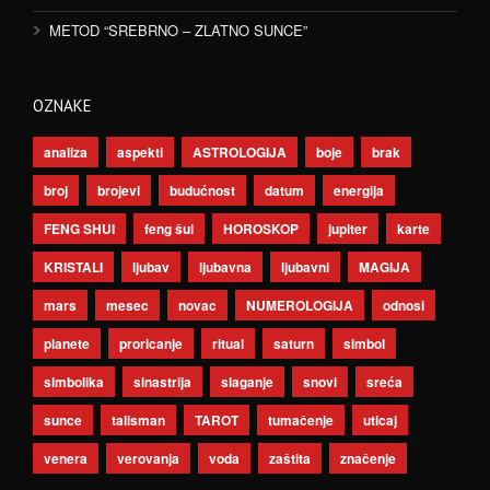
METOD “SREBRNO – ZLATNO SUNCE”
OZNAKE
analiza
aspekti
ASTROLOGIJA
boje
brak
broj
brojevi
budućnost
datum
energija
FENG SHUI
feng šui
HOROSKOP
jupiter
karte
KRISTALI
ljubav
ljubavna
ljubavni
MAGIJA
mars
mesec
novac
NUMEROLOGIJA
odnosi
planete
proricanje
ritual
saturn
simbol
simbolika
sinastrija
slaganje
snovi
sreća
sunce
talisman
TAROT
tumačenje
uticaj
venera
verovanja
voda
zaštita
značenje