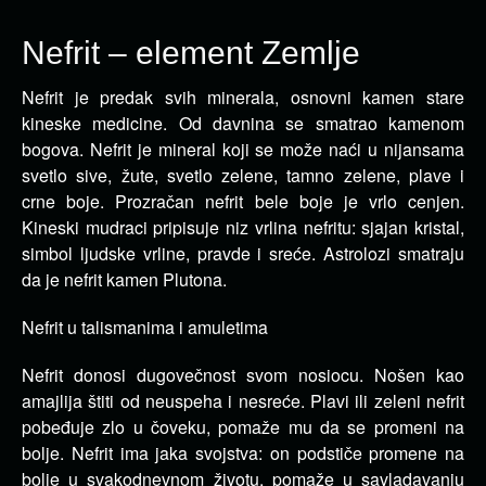
Nefrit – element Zemlje
Nefrit je predak svih minerala, osnovni kamen stare
kineske medicine. Od davnina se smatrao kamenom
bogova.
Nefrit je mineral koji se može naći u nijansama
svetlo sive, žute, svetlo zelene, tamno zelene, plave i
crne boje. Prozračan nefrit bele boje je vrlo cenjen.
Kineski mudraci pripisuje niz vrlina nefritu: sjajan kristal,
simbol ljudske vrline, pravde i sreće. Astrolozi smatraju
da je nefrit kamen Plutona.
Nefrit u talismanima i amuletima
Nefrit donosi dugovečnost svom nosiocu. Nošen kao
amajlija štiti od neuspeha i nesreće. Plavi ili zeleni nefrit
pobeđuje zlo u čoveku, pomaže mu da se promeni na
bolje. Nefrit ima jaka svojstva: on podstiče promene na
bolje u svakodnevnom životu, pomaže u savladavanju