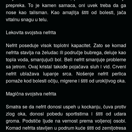
prepreka. To je kamen samaca, oni uvek treba da ga
nose kao talisman. Kao amajlija štiti od bolesti, jača
vitalnu snagu u telu.
Lekovita svojstva nefrita
Nefrit poseduje visok toplotni kapacitet. Zato se komad
nefrita stavlja na želudac ili područje bubrega, deluje kao
topla voda, smanjujući bol. Beli nefrit smanjuje probleme
sa jetrom. Ovaj kristal takođe pojačava sluh i vid. Crveni
nefrit ublažava lupanje srca. Nošenje nefrit perlica
pomaže kod bolesti očiju, migrene i štiti od urokljivog oka.
Magična svojstva nefrita
Smatra se da nefrit donosi uspeh u kockanju, čuva protiv
zlog oka, donosi pobedu sportistima i štiti od udara
groma. Podstiče ljude na vernost prema voljenoj osobi.
Komad nefrita stavljen u podrum kuće štiti od zemljotresa