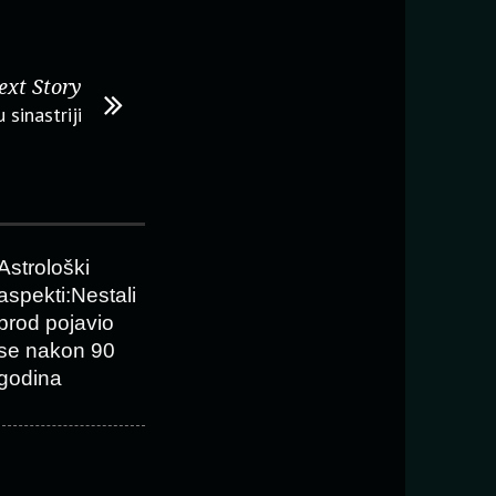
ext Story
 sinastriji
Astrološki
aspekti:Nestali
brod pojavio
se nakon 90
godina