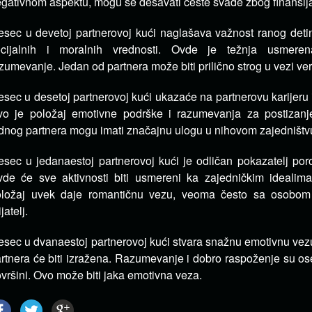
gativnom aspektu, mogu se dešavati česte svađe zbog finansij
sec u devetoj partnerovoj kući naglašava važnost ranog detinj
ocijalnih i moralnih vrednosti. Ovde je težnja usmere
zumevanje. Jedan od partnera može biti prilično strog u vezi ver
sec u desetoj partnerovoj kući ukazaće na partnerovu karijeru 
o je položaj emotivne podrške i razumevanja za postizanje 
dnog partnera mogu imati značajnu ulogu u nihovom zajedništv
sec u jedanaestoj partnerovoj kući je odličan pokazatelj poro
de će sve aktivnosti biti usmereni ka zajedničkim idealima
oložaj uvek daje romantičnu vezu, veoma često sa osobom
ijatelj.
sec u dvanaestoj partnerovoj kući stvara snažnu emotivnu vezu
rtnera će biti izražena. Razumevanje i dobro raspoženje su oseć
vršini. Ovo može biti jaka emotivna veza.