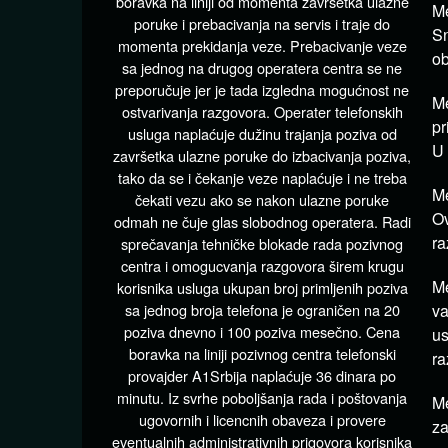
boravka na liniji od momenta završetka ulazne
Me
poruke i prebacivanja na servis i traje do
Sn
momenta prekidanja veze. Prebacivanje veze
ob
sa jednog na drugog operatera centra se ne
preporučuje jer je tada izgledna mogućnost ne
Me
ostvarivanja razgovora. Operater telefonskih
pr
usluga naplaćuje dužinu trajanja poziva od
U 
završetka ulazne poruke do izbacivanja poziva,
tako da se i čekanje veze naplaćuje i ne treba
Me
čekati vezu ako se nakon ulazne poruke
Ov
odmah ne čuje glas slobodnog operatera. Radi
ra
sprečavanja tehničke blokade rada pozivnog
centra i omogucvanja razgovora širem krugu
Me
korisnika usluga ukupan broj primljenih poziva
sa jednog broja telefona je ograničen na 20
va
poziva dnevno i 100 poziva mesečno. Cena
u
boravka na liniji pozivnog centra telefonski
ra
provajder A1Srbija naplaćuje 36 dinara po
minutu. Iz svrhe poboljšanja rada i poštovanja
M
ugovornih i licencnih obaveza i provere
za
eventualnih administrativnih prigovora korisnika