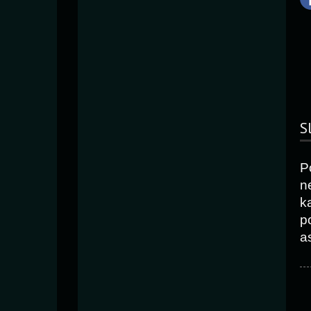
S
P
n
k
p
as