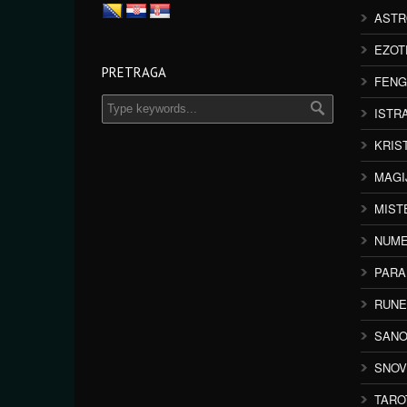
ASTR
EZOT
PRETRAGA
FENG
ISTR
KRIS
MAGI
MIST
NUME
PAR
RUNE
SANO
SNOV
TARO