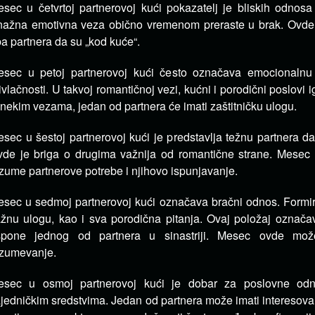
sec u četvrtoj partnerovoj kući pokazatelj je bliskih odnos
ažna emotivna veza obično vremenom preraste u brak. Ovde p
a partnera da su „kod kuće“.
sec u petoj partnerovoj kući često označava emocionalnu 
ivlačnosti. U takvoj romantičnoj vezi, kućni i porodični poslovi 
nekim vezama, jedan od partnera će imati zaštitničku ulogu.
sec u šestoj partnerovoj kući je predstavlja težnu partnera d
de je briga o drugima važnija od romantične strane. Mesec 
zume partnerove potrebe i njihovo ispunjavanje.
sec u sedmoj partnerovoj kući označava bračni odnos. Formir
žnu ulogu, kao i sva porodična pitanja. Ovaj položaj označa
spone jednog od partnera u sinastriji. Mesec ovde mož
zumevanje.
esec u osmoj partnerovoj kući je dobar za poslovne odno
jedničkim sredstvima. Jedan od partnera može imati interesova