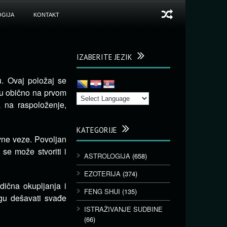
GIJA
KONTAKT
IZABERITE JEZIK
. Ovaj položaj se
su obično na prvom
 na raspoloženje,
KATEGORIJE
vne veze. Povoljan
se može stvoriti i
ASTROLOGIJA
(658)
EZOTERIJA
(374)
dična okupljanja i
FENG SHUI
(135)
gu dešavati svađe
ISTRAŽIVANJE SUDBINE
(66)