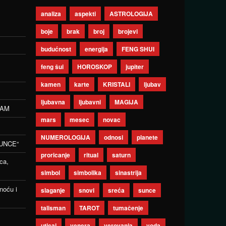
analiza
aspekti
ASTROLOGIJA
boje
brak
broj
brojevi
budućnost
energija
FENG SHUI
feng šui
HOROSKOP
jupiter
kamen
karte
KRISTALI
ljubav
ljubavna
ljubavni
MAGIJA
ZAM
mars
mesec
novac
NUMEROLOGIJA
odnosi
planete
UNCE“
proricanje
ritual
saturn
ca,
simbol
simbolika
sinastrija
noću i
slaganje
snovi
sreća
sunce
talisman
TAROT
tumačenje
uticaj
venera
verovanja
voda