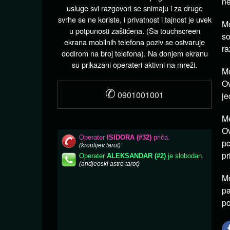
ne
usluge svi razgovori se snimaju i za druge
svrhe se ne koriste, i privatnost i tajnost je uvek
Me
u potpunosti zaštićena. (Sa touchscreen
s
ekrana mobilnih telefona poziv se ostvaruje
ra
dodirom na broj telefona). Na donjem ekranu
su prikazani operateri aktivni na mreži.
Me
Ov
✆
0901001001
je
Me
Ov
p
pr
Me
pa
po