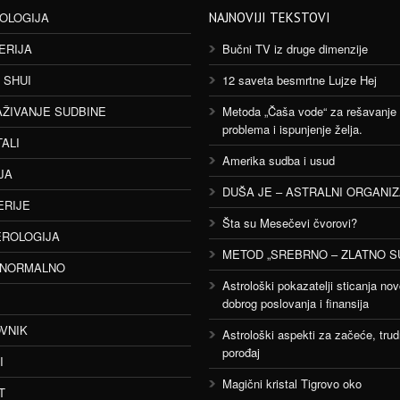
OLOGIJA
NAJNOVIJI TEKSTOVI
ERIJA
Bučni TV iz druge dimenzije
 SHUI
12 saveta besmrtne Lujze Hej
AŽIVANJE SUDBINE
Metoda „Čaša vode“ za rešavanje
problema i ispunjenje želja.
TALI
Amerika sudba i usud
JA
DUŠA JE – ASTRALNI ORGANI
ERIJE
Šta su Mesečevi čvorovi?
ROLOGIJA
METOD „SREBRNO – ZLATNO S
ANORMALNO
Astrološki pokazatelji sticanja nov
dobrog poslovanja i finansija
VNIK
Astrološki aspekti za začeće, trud
porođaj
I
Magični kristal Tigrovo oko
T