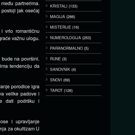
a među partnerima.
KRISTALI
(133)
ostoji jak osećaj
MAGIJA
(266)
MISTERIJE
(16)
i vrlo romantičnu
igraće važnu ulogu.
NUMEROLOGIJA
(253)
PARANORMALNO
(5)
a bude na površini.
RUNE
(3)
ima tendenciju da
SANOVNIK
(4)
SNOVI
(69)
anje porodice igra
TAROT
(126)
va velike padove i
e dati podršku i
se i upravljanje
nja za okultizam U