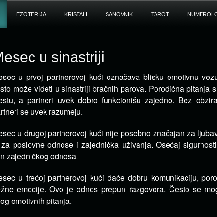
EZOTERIJA
KRISTALI
SANOVNIK
TAROT
NUMEROLO
esec u sinastriji
sec u prvoj partnerovoj kući označava blisku emotivnu vezu
sto može videti u sinastriji bračnih parova.
Porodična pitanja 
stu, a partneri uvek dobro funkcionišu zajedno. Bez obzira
rtneri se uvek razumeju.
sec u drugoj partnerovoj kući nije posebno značajan za ljuba
 za poslovne odnose i zajednička uživanja. Osećaj sigurnosti 
n zajedničkog odnosa.
sec u trećoj partnerovoj kući daće dobru komunikaciju, poro
ežne emocije. Ovo je odnos prepun razgovora. Često se mo
og emotivnih pitanja.