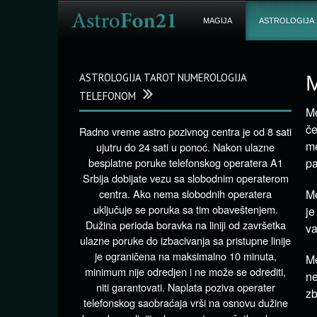
MAGIJA
ASTROLOGIJA
ASTROLOGIJA TAROT NUMEROLOGIJA
M
TELEFONOM
Me
če
Radno vreme astro pozivnog centra je od 8 sati
me
ujutru do 24 sati u ponoć. Nakon ulazne
besplatne poruke telefonskog operatera A1
pa
Srbija dobijate vezu sa slobodnim operaterom
centra. Ako nema slobodnih operatera
Me
uključuje se poruka sa tim obaveštenjem.
je
Dužina perioda boravka na liniji od završetka
va
ulazne poruke do izbacivanja sa pristupne linije
je ograničena na maksimalno 10 minuta,
Me
minimum nije odredjen i ne može se odrediti,
n
niti garantovati. Naplata poziva operater
zb
telefonskog saobraćaja vrši na osnovu dužine