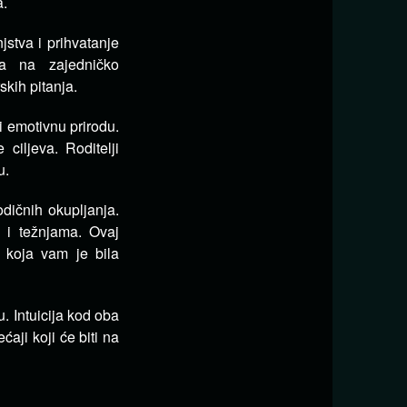
a.
stva i prihvatanje
na na zajedničko
skih pitanja.
i emotivnu prirodu.
ciljeva. Roditelji
u.
dičnih okupljanja.
 i težnjama. Ovaj
 koja vam je bila
. Intuicija kod oba
aji koji će biti na