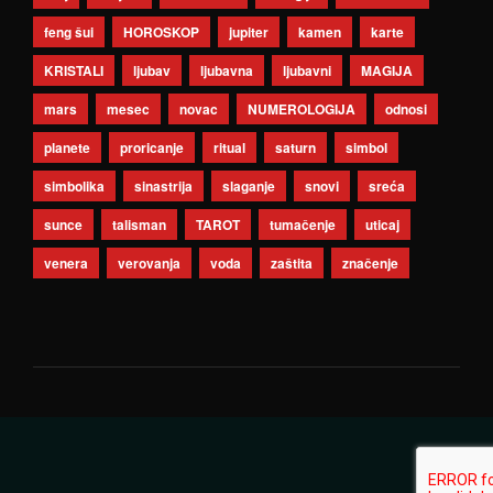
feng šui
HOROSKOP
jupiter
kamen
karte
KRISTALI
ljubav
ljubavna
ljubavni
MAGIJA
mars
mesec
novac
NUMEROLOGIJA
odnosi
planete
proricanje
ritual
saturn
simbol
simbolika
sinastrija
slaganje
snovi
sreća
sunce
talisman
TAROT
tumačenje
uticaj
venera
verovanja
voda
zaštita
značenje