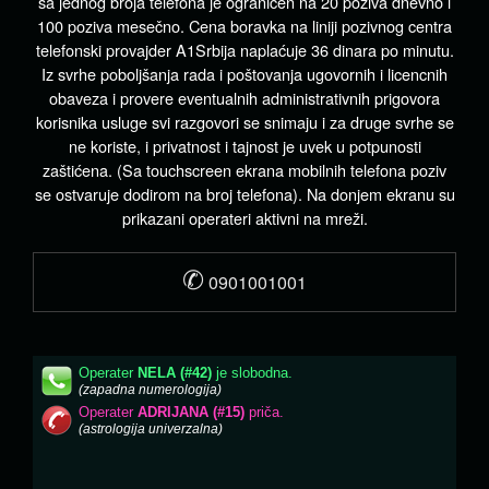
sa jednog broja telefona je ograničen na 20 poziva dnevno i
100 poziva mesečno. Cena boravka na liniji pozivnog centra
telefonski provajder A1Srbija naplaćuje 36 dinara po minutu.
Iz svrhe poboljšanja rada i poštovanja ugovornih i licencnih
obaveza i provere eventualnih administrativnih prigovora
korisnika usluge svi razgovori se snimaju i za druge svrhe se
ne koriste, i privatnost i tajnost je uvek u potpunosti
zaštićena. (Sa touchscreen ekrana mobilnih telefona poziv
se ostvaruje dodirom na broj telefona). Na donjem ekranu su
prikazani operateri aktivni na mreži.
✆
0901001001