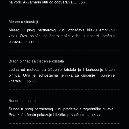
na vodi. Akvamarin štiti od ogovaranja.…
>>>>
Mesec u sinastriji
Mesec u prvoj partnerovoj kući označava blisku emotivnu
vezu. Ovaj položaj se često može videti u sinastriji bračnih
parova.…
>>>>
Braon pirinač za čišćenje kristala
Jedna od metoda za čišćenje kristala je i korišćenje braon
pirinča. Ovo je jednostavna tehnika za čišćenje i punjenje
kristala.…
>>>>
Sunce u sinastriji
Sunce u prvoj partnerovoj kući predstavlja zajedničke ciljeve.
Prva kuća često pokazuje i fizičku privlačnost.…
>>>>