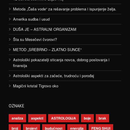
Metoda „Čaša vode“ za rešavanje problema i ispunjenje želja.
Amerika sudba i usud
DUŠA JE – ASTRALNI ORGANIZAM
Šta su Mesečevi čvorovi?
METOD „SREBRNO – ZLATNO SUNCE“
Astrološki pokazatelji sticanja novca, dobrog poslovanja i
finansija
Astrološki aspekti za začeće, trudnoću i porođaj
Magični kristal Tigrovo oko
OZNAKE
analiza
aspekti
ASTROLOGIJA
boje
brak
broj
brojevi
budućnost
energija
FENG SHUI