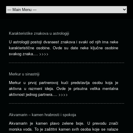
Karakteristike znakova u astrologiji
U astrologiji postoji dvanaest znakova i svaki od njih ima neke
karakteristične osobine. Ovde su date neke ključne osobine
svakog znaka.…
>>>>
Merkur u sinastriji
Merkur u prvoj partnerovoj kući predstavlja osobu koja je
aktivna u razmeni ideja. Ovde je prisutna velika mentalna
aktivnost jednog partnera.…
>>>>
Akvamarin – kamen hrabrosti i spokoja
Akvamarin je kamen plavo zelene boje. U prevodu znači
morska voda. To je zaštitni kamen svih osoba koje se nalaze