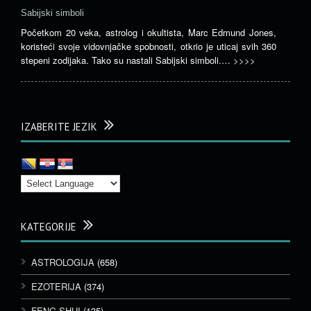
Sabijski simboli
Početkom 20 veka, astrolog i okultista, Marc Edmund Jones,
koristeći svoje vidovnjačke spobnosti, otkrio je uticaj svih 360
stepeni zodijaka. Tako su nastali Sabijski simboli.…
>>>>
IZABERITE JEZIK
KATEGORIJE
ASTROLOGIJA
(658)
EZOTERIJA
(374)
FENG SHUI
(135)