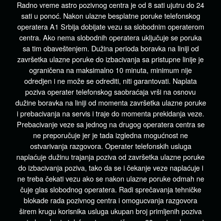
Radno vreme astro pozivnog centra je od 8 sati ujutru do 24
sati u ponoć. Nakon ulazne besplatne poruke telefonskog
operatera A1 Srbija dobijate vezu sa slobodnim operaterom
centra. Ako nema slobodnih operatera uključuje se poruka
sa tim obaveštenjem. Dužina perioda boravka na liniji od
završetka ulazne poruke do izbacivanja sa pristupne linije je
ograničena na maksimalno 10 minuta, minimum nije
odredjen i ne može se odrediti, niti garantovati. Naplata
poziva operater telefonskog saobraćaja vrši na osnovu
dužine boravka na liniji od momenta završetka ulazne poruke
i prebacivanja na servis i traje do momenta prekidanja veze.
Prebacivanje veze sa jednog na drugog operatera centra se
ne preporučuje jer je tada izgledna mogućnost ne
ostvarivanja razgovora. Operater telefonskih usluga
naplaćuje dužinu trajanja poziva od završetka ulazne poruke
do izbacivanja poziva, tako da se i čekanje veze naplaćuje i
ne treba čekati vezu ako se nakon ulazne poruke odmah ne
čuje glas slobodnog operatera. Radi sprečavanja tehničke
blokade rada pozivnog centra i omogucvanja razgovora
širem krugu korisnika usluga ukupan broj primljenih poziva