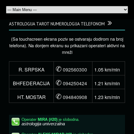
ASTROLOGIJA TAROT NUMEROLOGIJA TELEFONOM
(Sa touchscreen ekrana poziv se ostvaraju dodirom na broj
telefona). Na donjem ekranu su prikazani operateri aktivni na
mreži
✆
R. SRPSKA
092560300
1.05 km/min
✆
BHFEDERACIJA
094250424
1.21 km/min
✆
HT. MOSTAR
094840908
1.23 km/min