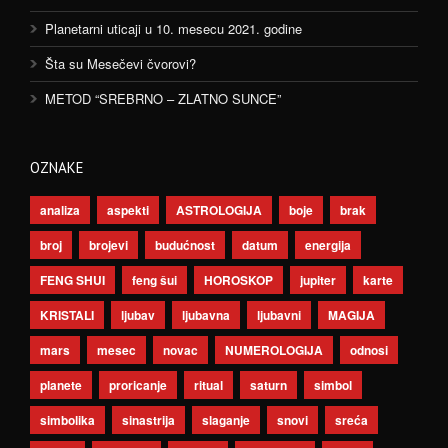
Planetarni uticaji u 10. mesecu 2021. godine
Šta su Mesečevi čvorovi?
METOD “SREBRNO – ZLATNO SUNCE”
OZNAKE
analiza
aspekti
ASTROLOGIJA
boje
brak
broj
brojevi
budućnost
datum
energija
FENG SHUI
feng šui
HOROSKOP
jupiter
karte
KRISTALI
ljubav
ljubavna
ljubavni
MAGIJA
mars
mesec
novac
NUMEROLOGIJA
odnosi
planete
proricanje
ritual
saturn
simbol
simbolika
sinastrija
slaganje
snovi
sreća