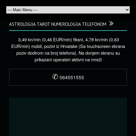
ASTROLOGIJA TAROT NUMEROLOGIJA TELEFONOM
3,49 kn/min (0,46 EUR/min) fiksni, 4,78 kn/min (0,63
EUR/min) mobil, pozivi iz Hrvatske (Sa touchscreen ekrana
poziv dodirom na broj telefona). Na donjem ekranu su
prikazani operateri aktivni na mreži
✆
064551555