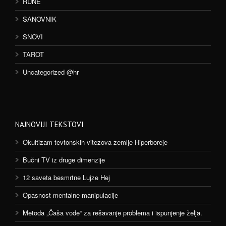
RUNE
SANOVNIK
SNOVI
TAROT
Uncategorized @hr
NAJNOVIJI TEKSTOVI
Okultizam tevtonskih vitezova zemlje Hiperboreje
Bučni TV iz druge dimenzije
12 saveta besmrtne Lujze Hej
Opasnost mentalne manipulacije
Metoda „Čaša vode“ za rešavanje problema i ispunjenje želja.