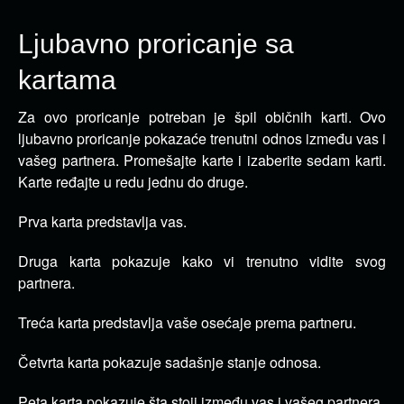
Ljubavno proricanje sa
kartama
Za ovo proricanje potreban je špil običnih karti. Ovo
ljubavno proricanje pokazaće trenutni odnos između vas i
vašeg partnera.
Promešajte karte i izaberite sedam karti.
Karte ređajte u redu jednu do druge.
Prva karta predstavlja vas.
Druga karta pokazuje kako vi trenutno vidite svog
partnera.
Treća karta predstavlja vaše osećaje prema partneru.
Četvrta karta pokazuje sadašnje stanje odnosa.
Peta karta pokazuje šta stoji između vas i vašeg partnera.