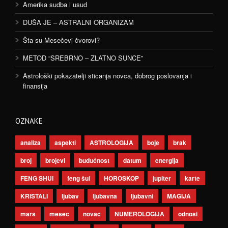
Amerika sudba i usud
DUŠA JE – ASTRALNI ORGANIZAM
Šta su Mesečevi čvorovi?
METOD “SREBRNO – ZLATNO SUNCE”
Astrološki pokazatelji sticanja novca, dobrog poslovanja i
finansija
OZNAKE
analiza
aspekti
ASTROLOGIJA
boje
brak
broj
brojevi
budućnost
datum
energija
FENG SHUI
feng šui
HOROSKOP
jupiter
karte
KRISTALI
ljubav
ljubavna
ljubavni
MAGIJA
mars
mesec
novac
NUMEROLOGIJA
odnosi