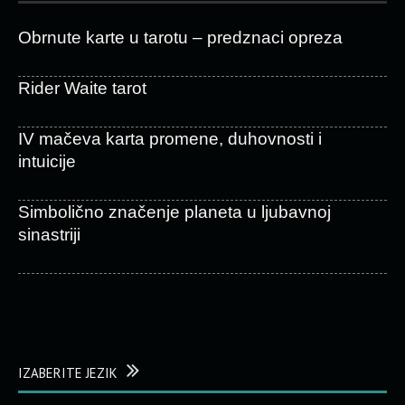
Obrnute karte u tarotu – predznaci opreza
Rider Waite tarot
IV mačeva karta promene, duhovnosti i
intuicije
Simbolično značenje planeta u ljubavnoj
sinastriji
IZABERITE JEZIK