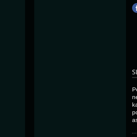
S
P
n
k
p
as