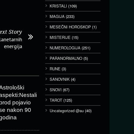
KRISTALI
(109)
MAGIJA
(233)
MESEČNI HOROSKOP
(1)
ext Story
MISTERIJE
(15)
lanetarnih
energija
NUMEROLOGIJA
(251)
PARANORMALNO
(5)
RUNE
(3)
SANOVNIK
(4)
Astrološki
SNOVI
(67)
aspekti:Nestali
TAROT
(125)
brod pojavio
se nakon 90
Uncategorized @au
(40)
godina