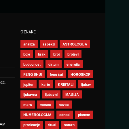
OZNAKE
analiza
aspekti
ASTROLOGIJA
boje
brak
broj
brojevi
budućnost
datum
energija
FENG SHUI
feng šui
HOROSKOP
022.
jupiter
karte
KRISTALI
ljubav
ljubavna
ljubavni
MAGIJA
mars
mesec
novac
NUMEROLOGIJA
odnosi
planete
ZAM
proricanje
ritual
saturn