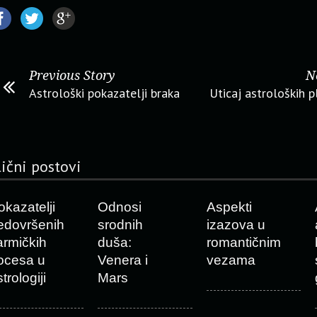
Previous Story
N
Astrološki pokazatelji braka
Uticaj astroloških p
lični postovi
okazatelji
Odnosi
Aspekti
edovršenih
srodnih
izazova u
armičkih
duša:
romantičnim
ocesa u
Venera i
vezama
trologiji
Mars