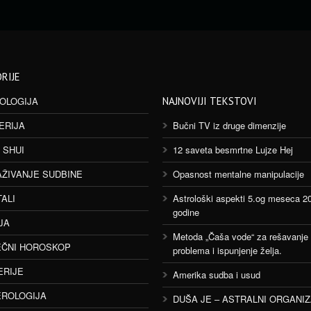
RIJE
OLOGIJA
NAJNOVIJI TEKSTOVI
ERIJA
Bučni TV iz druge dimenzije
 SHUI
12 saveta besmrtne Lujze Hej
AŽIVANJE SUDBINE
Opasnost mentalne manipulacije
TALI
Astrološki aspekti 5.og meseca 2
godine
JA
Metoda „Čaša vode“ za rešavanje
ČNI HOROSKOP
problema i ispunjenje želja.
ERIJE
Amerika sudba i usud
ROLOGIJA
DUŠA JE – ASTRALNI ORGANI