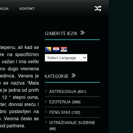
GIJA
KONTAKT
IZABERITE JEZIK
tepenu, ali kad se
re na specifičnim
važan i ima veliki
ično dugo vremena
edinca. Venera je
KATEGORIJE
o se naziva “Mala
a je jedna od prvih
ASTROLOGIJA
(631)
a 12 ° stepni ovna,
EZOTERIJA
(369)
ter, donosi sreću i
bro postavljen na
FENG SHUI
(132)
e. Veoma često se
ISTRAŽIVANJE SUDBINE
od partnera.
(66)