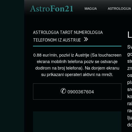
MAGIJA
ASTROLOGIJA
ASTROLOGIJA TAROT NUMEROLOGIJA
L
TELEFONOM IZ AUSTRIJE
Sv
go
0.88 eur/min, pozivi iz Austrije (Sa touchscreen
st
ekrana mobilnih telefona poziv se ostvaruje
dodirom na broj telefona). Na donjem ekranu
zn
su prikazani operateri aktivni na mreži.
os
pl
✆
sr
0900367604
ko
ra
ra
lj
do