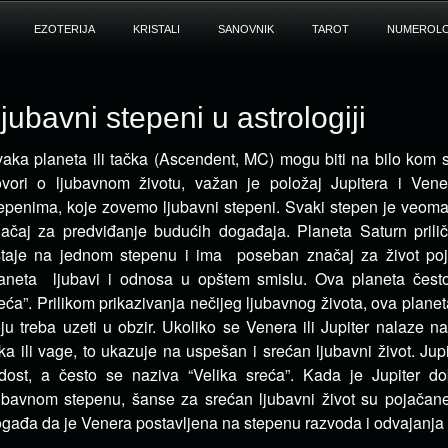
EZOTERIJA
KRISTALI
SANOVNIK
TAROT
NUMEROLO
jubavni stepeni u astrologiji
aka planeta ili tačka (Ascendent, MC) mogu biti na bilo kom s
vori o ljubavnom životu, važan je položaj Jupitera i Vene
epenima, koje zovemo ljubavni stepeni. Svaki stepen je veoma 
ačaj za predviđanje budućih događaja. Planeta Saturn pril
taje na jednom stepenu i ima poseban značaj za život poj
aneta ljubavi i odnosa u opštem smislu. Ova planeta čest
eća”. Prilikom prikazivanja nečijeg ljubavnog života, ova planet
ju treba uzeti u obzir. Ukoliko se Venera ili Jupiter nalaze n
ka ili vage, to ukazuje na uspešan i srećan ljubavni život. Jupi
dost, a često se naziva “Velika sreća”. Kada je Jupiter do
ubavnom stepenu, šanse za srećan ljubavni život su pojačan
gađa da je Venera postavljena na stepenu razvoda i odvajanja 